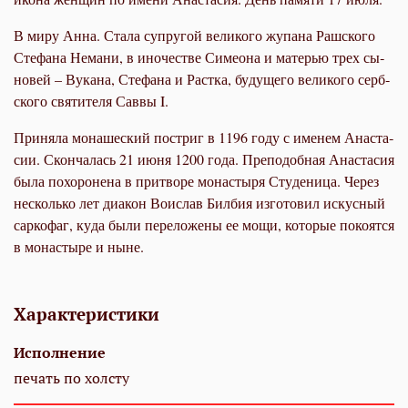
В ми­ру Ан­на. Ста­ла су­пру­гой ве­ли­ко­го жу­па­на Раш­ско­го
Сте­фа­на Нема­ни, в ино­че­стве Си­мео­на и ма­те­рью трех сы­
но­вей – Ву­ка­на, Сте­фа­на и Рас­т­ка, бу­ду­ще­го ве­ли­ко­го серб­
ско­го свя­ти­те­ля Сав­вы I.
При­ня­ла мо­на­ше­ский по­стриг в 1196 го­ду с име­нем Ана­ста­
сии. Скон­ча­лась 21 июня 1200 го­да. Пре­по­доб­ная Ана­ста­сия
бы­ла по­хо­ро­не­на в при­тво­ре мо­на­сты­ря Сту­де­ни­ца. Через
несколь­ко лет диа­кон Во­ис­лав Бил­бия из­го­то­вил ис­кус­ный
сар­ко­фаг, ку­да бы­ли пе­ре­ло­же­ны ее мо­щи, ко­то­рые по­ко­ят­ся
в мо­на­сты­ре и ныне.
Характеристики
Исполнение
печать по холсту