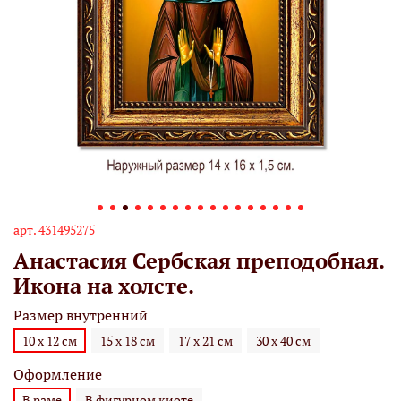
арт.
431495275
Анастасия Сербская преподобная.
Икона на холсте.
Размер внутренний
10 х 12 см
15 х 18 см
17 х 21 см
30 х 40 см
Оформление
В раме
В фигурном киоте