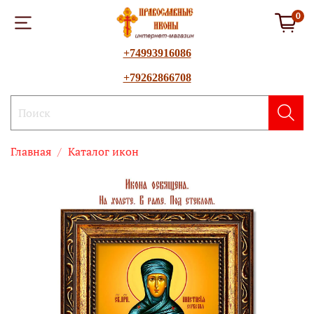
0
+74993916086
+79262866708
Главная
Каталог икон