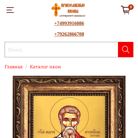
0
+74993916086
+79262866708
Главная
Каталог икон