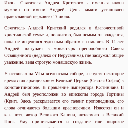
Икона Святителя Андрея Критского - именная икона
мужчин по имени Андрей. День памяти установлен
православной церковью 17 июля.
Святитель Андрей Критский родился в благочестивой
христианской семье и, по житию, был немым от рождения,
пока не исцелился чудесным образом в семь лет. В 14 лет
Андрей поступает в монастырь преподобного Саввы
Освященного (недалеко от Иерусалима), где заслужил общее
уважение, ведя строгую монашескую жизнь.
Участвовал на VI-м вселенском соборе, а спустя некоторое
время стал архидиаконом Великой Церкви (Святая София) в
Константинополе. В правление императора Юстиниана II
Андрей был рукоположен во епископы города Гортины
(Крит). Здесь раскрывается его талант проповедника, его
слова отличаются большим красноречием. Известен он и
как поэт, автор Великого Канона, читаемого в Великий
Пост. Ему приписывается и создание или широкое