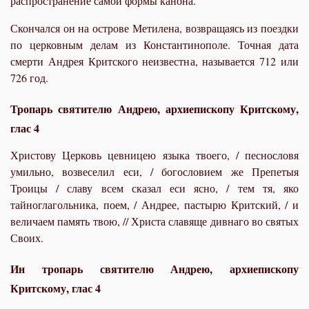
распространение самой формы канона.
Скончался он на острове Метилена, возвращаясь из поездки
по церковным делам из Константинополе. Точная дата
смерти Андрея Критского неизвестна, называется 712 или
726 год.
Тропарь святителю Андрею, архиепископу Критскому,
глас 4
Христову Церковь цевницею языка твоего, / песнословя
умильно, возвеселил еси, / богословием же Препетыя
Троицы / славу всем сказал еси ясно, / тем тя, яко
тайноглагольника, поем, / Андрее, пастырю Критский, / и
величаем память твою, // Христа славяще дивнаго во святых
Своих.
Ин тропарь святителю Андрею, архиепископу
Критскому, глас 4