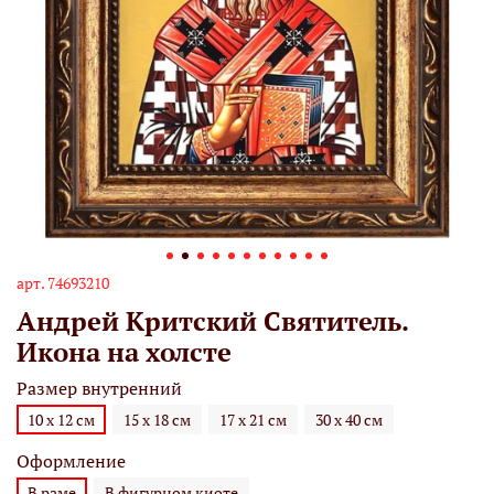
арт.
74693210
Андрей Критский Святитель.
Икона на холсте
Размер внутренний
10 х 12 см
15 х 18 см
17 х 21 см
30 х 40 см
Оформление
В раме
В фигурном киоте