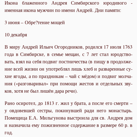
Икона блаженного Андрея Симбирского юродивого -
именная икона мужчин по имени Андрей. Дни памяти:
3 июня – Обре?тение мощей
10 декабря
В ми­ру Ан­дрей Ильич Ого­род­ни­ков, ро­дил­ся 17 июля 1763
го­да в Сим­бир­ске, в се­мье ме­щан, с 7 лет стал юрод­ство­
вать, взял на се­бя по­двиг пост­ни­че­ства (в пи­щу в про­дол­же­
ние всей жиз­ни он упо­треб­лял лишь хлеб и раз­ва­рен­ные су­
хие яго­ды, а по празд­ни­кам – чай с мё­дом) и по­двиг мол­ча­
ния («раз­го­ва­ри­вал» при по­мо­щи же­стов и от­дель­ных зву­
ков, хо­тя не был ли­шён да­ра ре­чи).
Ра­но оси­ро­тел, до 1813 г. жил у бра­та, а по­сле его смер­ти –
у ов­до­вев­шей сест­ры, по­ки­нув­шей ра­ди него мо­на­стырь.
По­ме­щи­ца Е.А. Миль­гу­но­ва вы­стро­и­ла для св. Ан­дрея дом
и на­зна­чи­ла ему по­жиз­нен­ное со­дер­жа­ние в раз­ме­ре 60 р. в
год.