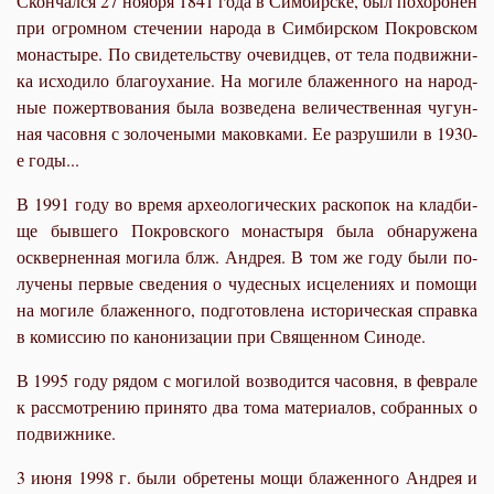
Скон­чал­ся 27 но­яб­ря 1841 го­да в Сим­бир­ске, был по­хо­ро­нен
при огром­ном сте­че­нии на­ро­да в Сим­бир­ском По­кров­ском
мо­на­сты­ре. По сви­де­тель­ству оче­вид­цев, от те­ла по­движ­ни­
ка ис­хо­ди­ло бла­го­уха­ние. На мо­ги­ле бла­жен­но­го на на­род­
ные по­жерт­во­ва­ния бы­ла воз­ве­де­на ве­ли­че­ствен­ная чу­гун­
ная ча­сов­ня с зо­ло­че­ны­ми ма­ков­ка­ми. Ее раз­ру­ши­ли в 1930-
е го­ды...
В 1991 го­ду во вре­мя ар­хео­ло­ги­че­ских рас­ко­пок на клад­би­
ще быв­ше­го По­кров­ско­го мо­на­сты­ря бы­ла об­на­ру­же­на
осквер­нен­ная мо­ги­ла блж. Ан­дрея. В том же го­ду бы­ли по­
лу­че­ны пер­вые све­де­ния о чу­дес­ных ис­це­ле­ни­ях и по­мо­щи
на мо­ги­ле бла­жен­но­го, под­го­тов­ле­на ис­то­ри­че­ская справ­ка
в ко­мис­сию по ка­но­ни­за­ции при Свя­щен­ном Си­но­де.
В 1995 го­ду ря­дом с мо­ги­лой воз­во­дит­ся ча­сов­ня, в фев­ра­ле
к рас­смот­ре­нию при­ня­то два то­ма ма­те­ри­а­лов, со­бран­ных о
по­движ­ни­ке.
3 июня 1998 г. бы­ли об­ре­те­ны мо­щи бла­жен­но­го Ан­дрея и