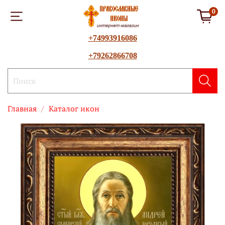
0
+74993916086
+79262866708
Главная
Каталог икон