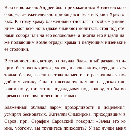
Всю свою жизнь Ан­дрей был при­хо­жа­ни­ном Воз­не­сен­ско­го
со­бо­ра, где еже­не­дель­но при­об­щал­ся Те­ла и Кро­ви Хри­сто­
вых. К это­му хра­му бла­жен­ный от­но­сил­ся с осо­бым уми­ле­
ни­ем: мог всю ночь (да­же зим­нюю) мо­лить­ся, стоя под сте­
на­ми со­бо­ра или на его ко­ло­кольне, а ино­гда его ви­де­ли да­
же пол­за­ю­щим воз­ле огра­ды хра­ма и це­лу­ю­щим ни­зень­кие
ее стол­би­ки.
Всю ми­ло­сты­ню, ко­то­рую по­лу­чал, бла­жен­ный раз­да­вал ни­
щим, был очень кро­ток, укро­щал свою плоть, пе­ре­дви­га­ясь
толь­ко бе­гом, а ес­ли и сто­ял на ме­сте, то рас­ка­чи­вал­ся по­
доб­но ма­ят­ни­ку. Спал он все­гда очень ма­ло, на дос­ках или
го­лом по­лу, ни­че­го не под­кла­ды­вая под го­ло­ву, чтобы во
вре­мя сна го­ло­ва ни­че­го не ка­са­лась.
Бла­жен­ный об­ла­дал да­ром про­зор­ли­во­сти и ис­це­ле­ния,
усми­рял бес­но­ва­тых. Жи­те­лям Сим­бир­ска, при­хо­див­шим в
Са­ров, прп. Се­ра­фим Са­ров­ский го­во­рил: «За­чем это ко
мне, убо­го­му, вы тру­ди­тесь при­хо­дить? У вас луч­ше ме­ня