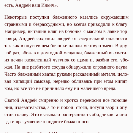
есть, Ан­дрей ваш Ильич».
Неко­то­рые по­ступ­ки бла­жен­но­го ка­за­лись окру­жа­ю­щим
стран­ны­ми и без­рас­суд­ны­ми, но все­гда при­во­ди­ли к бла­гу.
На­при­мер, вы­та­щив кляп из бо­чон­ка с мас­лом в лав­ке тор­
гов­ца, Ан­дрей со­хра­нил лю­дей от смер­тель­ной опас­но­сти,
так как в опу­стев­шем бо­чон­ке на­шли мерт­вую змею. В дру­
гой раз, вбе­жав в дом од­ной ме­щан­ки, бла­жен­ный вы­хва­тил
из печ­ки рас­ка­лен­ный чу­гу­нок со ща­ми и, раз­бив его, убе­
жал. На дне раз­би­то­го со­су­да об­на­ру­жи­ли огром­но­го па­у­ка.
Ча­сто бла­жен­ный хва­тал ру­ка­ми рас­ка­лен­ный ме­талл, це­ло­
вал ки­пя­щий са­мо­вар, неред­ко об­ли­ва­ясь при этом ки­пят­
ком, но всё это не при­чи­ня­ло ему ни ма­лей­ше­го вре­да.
Свя­той Ан­дрей сми­рен­но и крот­ко пе­ре­но­сил все по­но­ше­
ния, из­де­ва­тель­ства, а то и по­бои: сто­ял, по­ту­пя взор и опу­
стив го­ло­ву. Это вы­зы­ва­ло рас­те­рян­ность обид­чи­ков, а ино­
гда и вра­зум­ле­ние о по­дви­ге бла­жен­но­го.