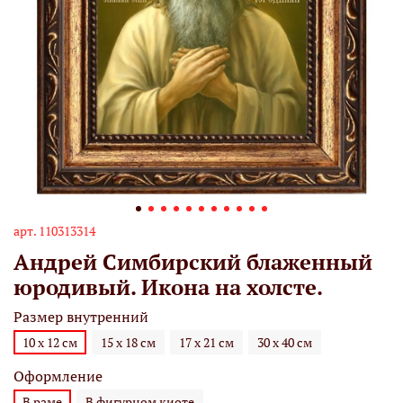
арт.
110313314
Андрей Симбирский блаженный
юродивый. Икона на холсте.
Размер внутренний
10 х 12 см
15 х 18 см
17 х 21 см
30 х 40 см
Оформление
В раме
В фигурном киоте