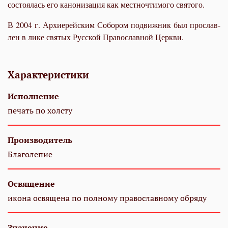
со­сто­я­лась его ка­но­ни­за­ция как мест­но­чти­мо­го свя­то­го.
В 2004 г. Ар­хи­ерей­ским Со­бо­ром по­движ­ник был про­слав­
лен в ли­ке свя­тых Рус­ской Пра­во­слав­ной Церк­ви.
Характеристики
Исполнение
печать по холсту
Производитель
Благолепие
Освящение
икона освящена по полному православному обряду
Значение