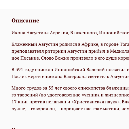
Описание
Икона Августина Аврелия, Блаженного, Иппонийского
Бла­жен­ный Ав­гу­стин ро­дил­ся в Аф­ри­ке, в го­ро­де Та­га
пре­по­да­ва­те­ля ри­то­ри­ки Ав­гу­стин при­был в Ме­дио­
ное Пи­са­ние. Сло­во Бо­жие про­из­ве­ло в его ду­ше ко­
В 391 го­ду епи­скоп Ип­по­ний­ский Ва­ле­рий по­свя­тил св
По­сле смер­ти епи­ско­па Ва­ле­ри­а­на свя­ти­тель Ав­гу­сти
Мно­го тру­дов за 35 лет сво­е­го епи­скоп­ства бла­жен­ный 
го тво­ре­ний (по удо­сто­ве­ре­нию уче­ни­ка и жиз­не­опи­
17 книг про­тив пе­ла­ги­ан и «Хри­сти­ан­ская на­у­ка». Б
луч­ше, – го­во­рил он, – по­ри­ца­ют нас грам­ма­ти­ки, че