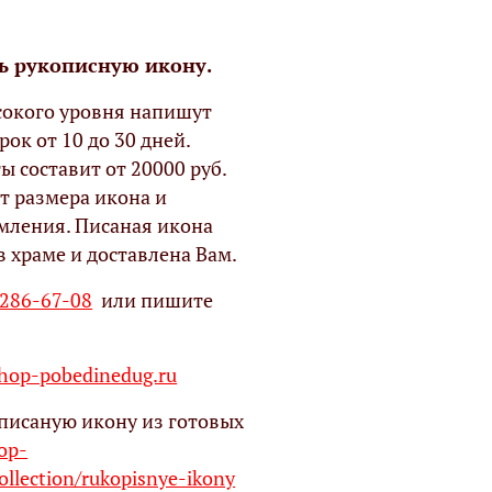
ь рукописную икону.
окого уровня напишут
рок от 10 до 30 дней.
ы составит от 20000 руб.
т размера икона и
мления. Писаная икона
в храме и доставлена Вам.
 286-67-08
или пишите
op-pobedinedug.ru
писаную икону из готовых
hop-
ollection/rukopisnye-ikony