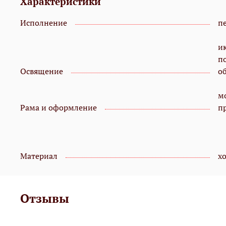
Характеристики
Исполнение
пе
и
п
Освящение
о
мо
Рама и оформление
п
Материал
х
Отзывы