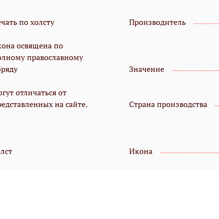
чать по холсту
Производитель
кона освящена по
олному православному
бряду
Значение
гут отличаться от
редставленных на сайте.
Страна производства
олст
Икона