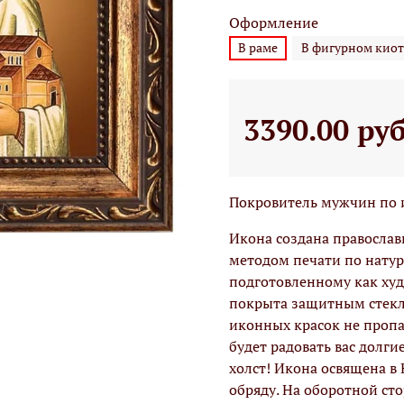
Оформление
В раме
В фигурном киот
3390.00 ру
Покровитель мужчин по 
Икона создана правосла
методом печати по натур
подготовленному как худо
покрыта защитным стекло
иконных красок не проп
будет радовать вас долги
холст! Икона освящена в
обряду. На оборотной ст