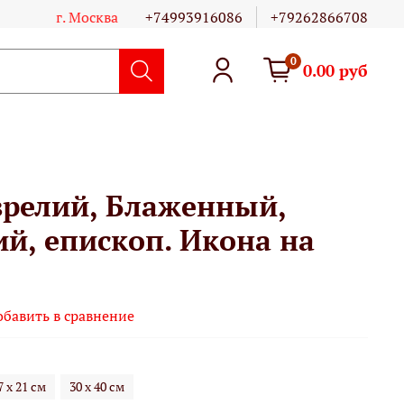
г. Москва
+74993916086
+79262866708
0
0.00 руб
врелий, Блаженный,
й, епископ. Икона на
обавить в сравнение
7 х 21 см
30 х 40 см