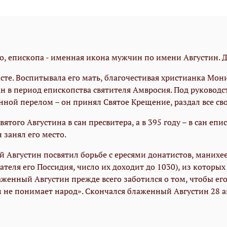
, епископа - именная икона мужчин по имени Августин. Д
­сте. Вос­пи­ты­ва­ла его мать, бла­го­че­сти­вая хри­сти­ан­ка Мо­
лан в пе­ри­од епископства свя­ти­те­ля Ам­вро­сия. Под ру­ко­вод­
рен­ной пе­ре­лом – он при­нял Свя­тое Кре­ще­ние, раз­дал все 
я­то­го Ав­гу­сти­на в сан пресвите­ра, а в 395 го­ду – в сан епи
н за­нял его ме­сто.
Ав­гу­стин по­свя­тил борь­бе с ере­ся­ми до­на­ти­стов, ма­ни­хе
са­те­ля его Пос­си­дия, чис­ло их дохо­дит до 1030), из ко­то­рых
ла­жен­ный Ав­гу­стин преж­де всего за­бо­тил­ся о том, чтобы его
м не по­ни­ма­ет на­род». Скончал­ся бла­жен­ный Ав­гу­стин 28 ав­