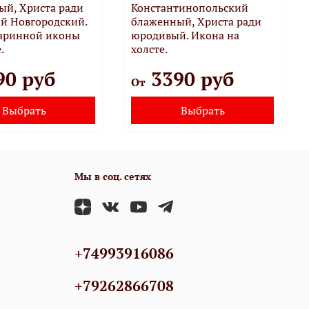
ый, Христа ради
Константинопольский
й Новгородский.
блаженный, Христа ради
таринной иконы
юродивый. Икона на
.
холсте.
90 руб
3390 руб
От
Выбрать
Выбрать
Мы в соц. сетях
+74993916086
+79262866708