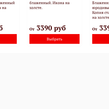
лаженный
блаженный. Икона на
Блаженн
а на
холсте.
юродивы
Копия с
на холсте
б
3390 руб
33
От
От
Выбрать