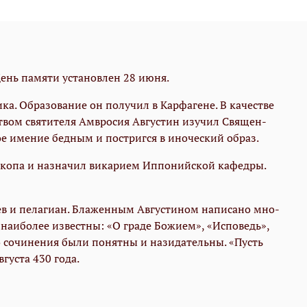
ень памяти установлен 28 июня.
ни­ка. Об­ра­зо­ва­ние он по­лу­чил в Кар­фа­гене. В качестве
ством свя­ти­те­ля Ам­вро­сия Ав­гу­стин изу­чил Свя­щен­
свое име­ние бед­ным и по­стриг­ся в иноческий об­раз.
­ско­па и на­зна­чил ви­ка­ри­ем Ип­по­ний­ской кафед­ры.
­ев и пе­ла­ги­ан. Бла­жен­ным Ав­гу­сти­ном на­пи­са­но мно­
 наи­бо­лее из­вест­ны: «О гра­де Бо­жи­ем», «Ис­по­ведь»,
 со­чи­не­ния бы­ли по­нят­ны и на­зи­да­тель­ны. «Пусть
гу­ста 430 го­да.