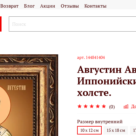
Возврат
Блог
Акции
Отзывы
Контакты
арт.
144841404
Августин А
Иппонийски
холсте.
Д
(0)
Размер внутренний
10 х 12 см
15 х 18 см
1