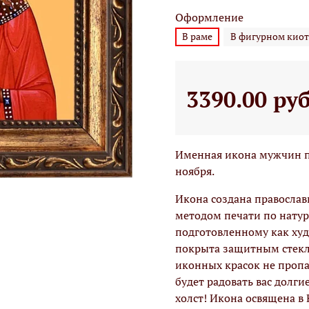
Оформление
В раме
В фигурном киот
3390.00 ру
Именная икона мужчин по
ноября.
Икона создана правосла
методом печати по натур
подготовленному как худо
покрыта защитным стекло
иконных красок не проп
будет радовать вас долги
холст! Икона освящена в