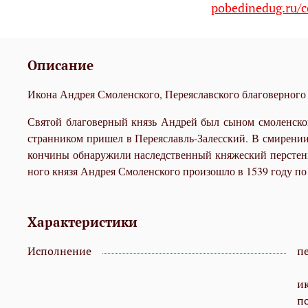
pobedinedug.ru/c
Описание
Икона Андрея Смоленского, Переяславского благоверного к
Свя­той бла­го­вер­ный князь Ан­дрей был сы­ном смо­лен­ско­г
стран­ни­ком при­шел в Пе­ре­я­с­лавль-За­лес­ский. В сми­ре­ни
кон­чи­ны обна­ру­жи­ли на­след­ствен­ный кня­же­ский пер­стень
но­го кня­зя Андрея Смо­лен­ско­го про­изо­шло в 1539 го­ду по хо­
Характеристики
Исполнение
пе
и
п