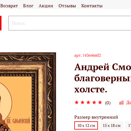
Возврат
Блог
Акции
Отзывы
Контакты
арт.
143646602
Андрей Смо
благоверны
холсте.
Д
(0)
Размер внутренний
10 х 12 см
15 х 18 см
1