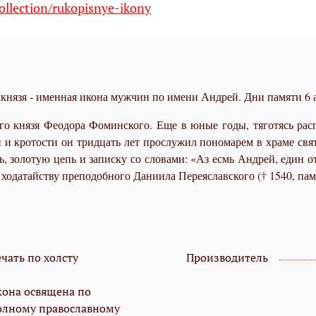
ollection/rukopisnye-ikony
нязя - именная икона мужчин по имени Андрей. Дни памяти 6 ав
о кня­зя Фе­о­до­ра Фо­мин­ско­го. Еще в юные го­ды, тя­го­тясь рас
и и кро­то­сти он трид­цать лет про­слу­жил пономарем в хра­ме свя­ти­
, зо­ло­тую цепь и за­пис­ку со сло­ва­ми: «Аз есмь Ан­дрей, един от 
да­тай­ству пре­по­доб­но­го Да­ни­и­ла Пе­ре­я­славско­го († 1540, па­мя
чать по холсту
Производитель
кона освящена по
олному православному