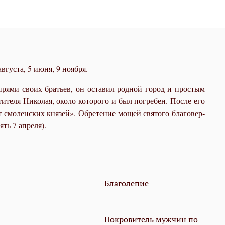
густа, 5 июня, 9 ноября.
­пря­ми сво­их бра­тьев, он оста­вил род­ной го­род и про­стым
те­ля Ни­ко­лая, око­ло ко­то­ро­го и был по­гре­бен. По­сле его
смо­лен­ских кня­зей». Об­ре­те­ние мо­щей свя­то­го бла­го­вер­
ть 7 ап­ре­ля).
Благолепие
Покровитель мужчин по