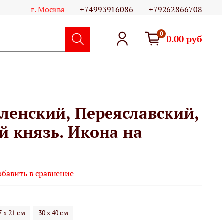
г. Москва
+74993916086
+79262866708
0
0.00 руб
ленский, Переяславский,
й князь. Икона на
обавить в сравнение
7 х 21 см
30 х 40 см