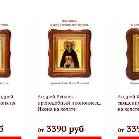
ндрей
Андрей Рублев
Андрей К
она на
преподобный иконописец.
священн
Икона на холсте
на холсте
б
3390 руб
33
От
От