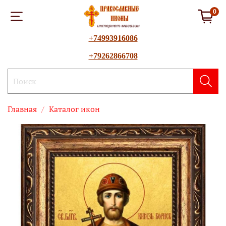
0
+74993916086
+79262866708
Главная
Каталог икон