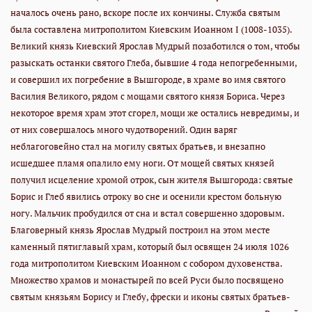
началось очень рано, вскоре после их кончины. Служба святым
была составлена митрополитом Киевским Иоанном I (1008-1035).
Великий князь Киевский Ярослав Мудрый позаботился о том, чтобы
разыскать останки святого Глеба, бывшие 4 года непогребенными,
и совершил их погребение в Вышгороде, в храме во имя святого
Василия Великого, рядом с мощами святого князя Бориса. Через
некоторое время храм этот сгорел, мощи же остались невредимы, и
от них совершалось много чудотворений. Один варяг
неблагоговейно стал на могилу святых братьев, и внезапно
исшедшее пламя опалило ему ноги. От мощей святых князей
получил исцеление хромой отрок, сын жителя Вышгорода: святые
Борис и Глеб явились отроку во сне и осенили крестом больную
ногу. Мальчик пробудился от сна и встал совершенно здоровым.
Благоверный князь Ярослав Мудрый построил на этом месте
каменный пятиглавый храм, который был освящен 24 июля 1026
года митрополитом Киевским Иоанном с собором духовенства.
Множество храмов и монастырей по всей Руси было посвящено
святым князьям Борису и Глебу, фрески и иконы святых братьев-