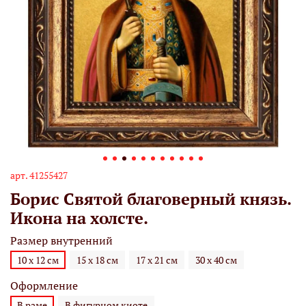
арт.
41255427
Борис Святой благоверный князь.
Икона на холсте.
Размер внутренний
10 х 12 см
15 х 18 см
17 х 21 см
30 х 40 см
Оформление
В раме
В фигурном киоте