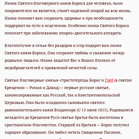
Икона Святого благоверного князя Бориса для человека, чьим
покровителем он является, станет надежной опорой на всю жизнь.
Икона поможет вам сохранить здоровье и при необходимости
поддержит на пути к исцелению. Особенно икона Святого Бориса
помогает при заболеваниях опорно-двигательного аппарата.
Благополучие в семье без раздоров и ссор подарит вам икона
Святого князя Бориса. Она сохранит любовь и уважение между
родными людьми. Икона защитит Вас и Ваших близких от
недоброжелателей и проявлений нечистой силы.
Святые благоверные князья-страстотерпцы Борис и
Глеб
(в святом
Крещении — Роман и Давид) — первые русские святые,
канонизированные как Русской, так и Константинопольской
Церковью. Они были младшими сыновьями святого
равноапостольного князя Владимира (U 15 июля 1015). Родившиеся
незадолго до Крещения Руси святые братья были воспитаны в
христианском благочестии. Старший из братьев — Борис получил
хорошее образование. Он любил читать Священное Писание,