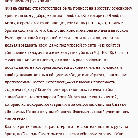
погибнуть от рук убийц?
Жизнь святых страстотерпцев была принесена в жертву основному
христианскому доброделанию — любви. «Кто говорит: «Я люблю
Бога», а брата своего ненавидит, тот лжец» (1 Ин. 4, 20). Святые
братья сделали то, что было еще ново и непонятно для языческой
Руси, привыкшей к кровной мести — они показали, что за зло
нельзя воздавать злом, даже под угрозой смерти. «Не бойтесь
убивающих тело, души же не могущих убить» (Мф. 10, 28). Святые
мученики Борис и Глеб отдали жизнь ради соблюдения
послушания, на котором зиждется духовная жизнь человека и
вообще всякая жизнь в обществе. «Видите ли, братия, — замечает
преподобный Нестор Летописец, — как высока покорность
старшему брату? Если бы они противились, то едва ли бы
сподобились такого дара от Бога. Много ныне юных князей,
которые не покоряются старшим и за сопротивление им бывают
убиваемы. Но они не уподобляются благодати, какой удостоились
сии святые».
Благоверные князья-страстотерпцы не захотели поднять руку на
брата, но Господь Сам отомстил властолюбивому тирану: «Мне