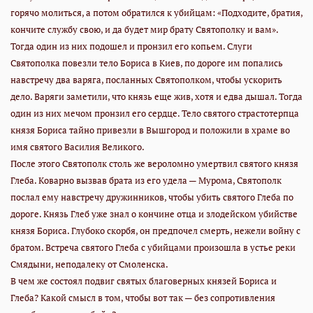
горячо молиться, а потом обратился к убийцам: «Подходите, братия,
кончите службу свою, и да будет мир брату Святополку и вам».
Тогда один из них подошел и пронзил его копьем. Слуги
Святополка повезли тело Бориса в Киев, по дороге им попались
навстречу два варяга, посланных Святополком, чтобы ускорить
дело. Варяги заметили, что князь еще жив, хотя и едва дышал. Тогда
один из них мечом пронзил его сердце. Тело святого страстотерпца
князя Бориса тайно привезли в Вышгород и положили в храме во
имя святого Василия Великого.
После этого Святополк столь же вероломно умертвил святого князя
Глеба. Коварно вызвав брата из его удела — Мурома, Святополк
послал ему навстречу дружинников, чтобы убить святого Глеба по
дороге. Князь Глеб уже знал о кончине отца и злодейском убийстве
князя Бориса. Глубоко скорбя, он предпочел смерть, нежели войну с
братом. Встреча святого Глеба с убийцами произошла в устье реки
Смядыни, неподалеку от Смоленска.
В чем же состоял подвиг святых благоверных князей Бориса и
Глеба? Какой смысл в том, чтобы вот так — без сопротивления