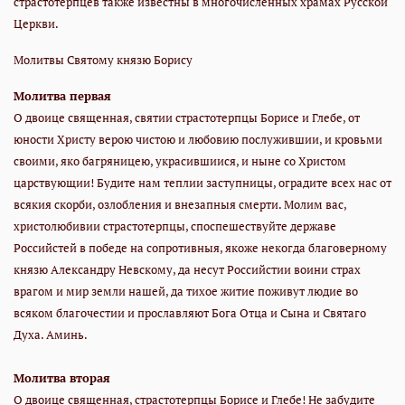
страстотерпцев также известны в многочисленных храмах Русской
Церкви.
Молитвы Святому князю Борису
Молитва первая
О двоице священная, святии страстотерпцы Борисе и Глебе, от
юности Христу верою чистою и любовию послужившии, и кровьми
своими, яко багряницею, украсившиися, и ныне со Христом
царствующии! Будите нам теплии заступницы, оградите всех нас от
всякия скорби, озлобления и внезапныя смерти. Молим вас,
христолюбивии страстотерпцы, споспешествуйте державе
Российстей в победе на сопротивныя, якоже некогда благоверному
князю Александру Невскому, да несут Российстии воини страх
врагом и мир земли нашей, да тихое житие поживут людие во
всяком благочестии и прославляют Бога Отца и Сына и Святаго
Духа. Аминь.
Молитва вторая
О двоице священная, страстотерпцы Борисе и Глебе! Не забудите