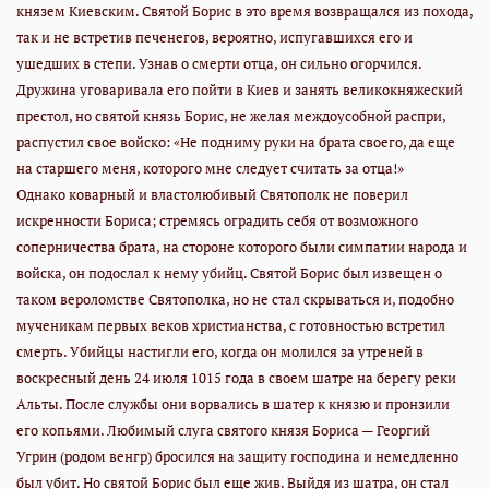
князем Киевским. Святой Борис в это время возвращался из похода,
так и не встретив печенегов, вероятно, испугавшихся его и
ушедших в степи. Узнав о смерти отца, он сильно огорчился.
Дружина уговаривала его пойти в Киев и занять великокняжеский
престол, но святой князь Борис, не желая междоусобной распри,
распустил свое войско: «Не подниму руки на брата своего, да еще
на старшего меня, которого мне следует считать за отца!»
Однако коварный и властолюбивый Святополк не поверил
искренности Бориса; стремясь оградить себя от возможного
соперничества брата, на стороне которого были симпатии народа и
войска, он подослал к нему убийц. Святой Борис был извещен о
таком вероломстве Святополка, но не стал скрываться и, подобно
мученикам первых веков христианства, с готовностью встретил
смерть. Убийцы настигли его, когда он молился за утреней в
воскресный день 24 июля 1015 года в своем шатре на берегу реки
Альты. После службы они ворвались в шатер к князю и пронзили
его копьями. Любимый слуга святого князя Бориса — Георгий
Угрин (родом венгр) бросился на защиту господина и немедленно
был убит. Но святой Борис был еще жив. Выйдя из шатра, он стал