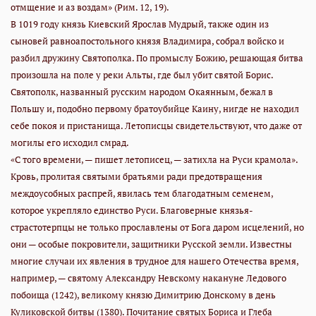
отмщение и аз воздам» (Рим. 12, 19).
В 1019 году князь Киевский Ярослав Мудрый, также один из
сыновей равноапостольного князя Владимира, собрал войско и
разбил дружину Святополка. По промыслу Божию, решающая битва
произошла на поле у реки Альты, где был убит святой Борис.
Святополк, названный русским народом Окаянным, бежал в
Польшу и, подобно первому братоубийце Каину, нигде не находил
себе покоя и пристанища. Летописцы свидетельствуют, что даже от
могилы его исходил смрад.
«С того времени, — пишет летописец, — затихла на Руси крамола».
Кровь, пролитая святыми братьями ради предотвращения
междоусобных распрей, явилась тем благодатным семенем,
которое укрепляло единство Руси. Благоверные князья-
страстотерпцы не только прославлены от Бога даром исцелений, но
они — особые покровители, защитники Русской земли. Известны
многие случаи их явления в трудное для нашего Отечества время,
например, — святому Александру Невскому накануне Ледового
побоища (1242), великому князю Димитрию Донскому в день
Куликовской битвы (1380). Почитание святых Бориса и Глеба