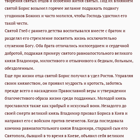
творения святых отцов и особенно жития святых. Под их влиянием
святой Борис возымел горячее желание подражать подвигу
угодников Божиих и часто молился, чтобы Господь удостоил его
такой чести.
Святой Глеб с раннего детства воспитывался вместе с братом и
разделял его стремление посвятить жизнь исключительно
служению Богу. Оба брата отличались милосердием и сердечной
добротой, подражая примеру святого равноапостольного великого
князя Владимира, милостивого и отзывчивого к бедным, больным,
обездоленным.
Еще при жизни отца святой Борис получил в удел Ростов. Управляя
своим княжеством, он проявил мудрость и кротость, заботясь
прежде всего о насаждении Православной веры и утверждении
благочестивого образа жизни среди подданных. Молодой князь
прославился также как храбрый и искусный воин. Незадолго до
своей смерти великий князь Владимир призвал Бориса в Киев и
направил его с войском против печенегов. Когда последовала
кончина равноапостольного князя Владимира, старший сын его
Святополк, бывший в то время в Киеве, объявил себя великим