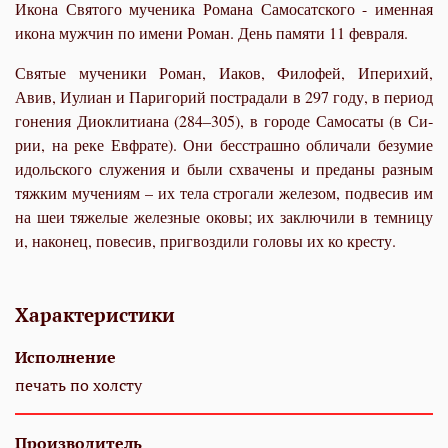
Икона Святого мученика Романа Самосатского - именная
икона мужчин по имени Роман. День памяти 11 февраля.
Свя­тые му­че­ни­ки Ро­ман, Иа­ков, Фило­фей, Ипе­ри­хий,
Авив, Иули­ан и Па­ри­го­рий по­стра­да­ли в 297 го­ду, в пе­ри­од
го­не­ния Дио­кли­ти­а­на (284–305), в го­ро­де Са­мо­са­ты (в Си­
рии, на ре­ке Ев­фра­те). Они бес­страш­но об­ли­ча­ли безу­мие
идоль­ско­го слу­же­ния и бы­ли схва­че­ны и пре­да­ны раз­ным
тяж­ким му­че­ни­ям – их те­ла стро­га­ли же­ле­зом, под­ве­сив им
на шеи тя­же­лые же­лез­ные око­вы; их за­клю­чи­ли в тем­ни­цу
и, на­ко­нец, по­ве­сив, при­гвоз­ди­ли го­ло­вы их ко кре­сту.
Характеристики
Исполнение
печать по холсту
Производитель