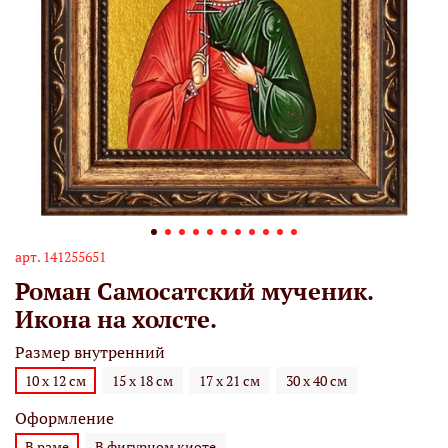
арт.
141255651
Роман Самосатский мученик.
Икона на холсте.
Размер внутренний
10 х 12 см
15 х 18 см
17 х 21 см
30 х 40 см
Оформление
В раме
В фигурном киоте