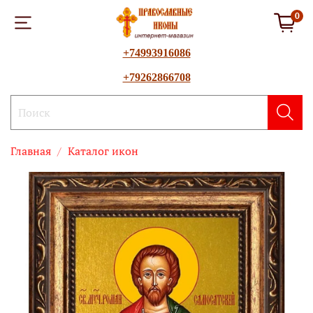
0
+74993916086
+79262866708
Главная
Каталог икон