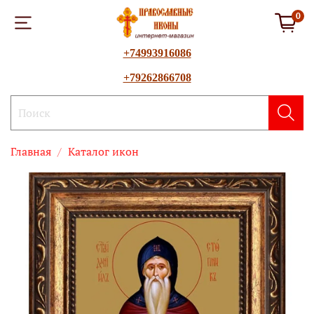
0
+74993916086
+79262866708
Главная
Каталог икон