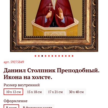
арт.
59275849
Даниил Столпник Преподобный.
Икона на холсте.
Размер внутренний
10 х 12 см
15 х 18 см
17 х 21 см
30 х 40 см
Оформление
В раме
В фигурном киоте