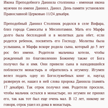
Икона Преподобного Даниила столпника - именная икона
мужчин по имени Даниил, Данил. День памяти установлен
Православной Церковью 11/24 декабря.
Преподобный Даниил Столпник родился в селе Вифара,
близ города Самосаты в Месопотамии. Мать его Mapфа
долго была бесплодной и в молитвах дала обет, если
родится ребенок, посвятить его Господу. Молитва была
услышана, и Марфа вскоре родила сына, который до 5 лет
рос без имени. Родители мальчика хотели, чтобы
рожденный по благоволению Божиему также от Бога
получил бы и имя. Они привели сына в находившийся
поблизости монастырь и обратились к игумену. Игумен
велел подать одну из Богослужебных книг и, наугад
развернув ее, нашел в ней слова пророка Даниила (память
17 декабря). Так отрок получил имя. Родители просили,
чтобы мальчик остался в монастыре, но игумен не принял
его, так как тот был еще очень мал. В 12 лет, никому не
говоря, отрок ушел из дома в монастырь.