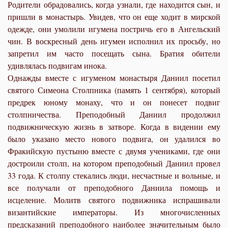
Родители обрадовались, когда узнали, где находится сын, и
пришли в монастырь. Увидев, что он еще ходит в мирской
одежде, они умолили игумена постричь его в Ангельский
чин. В воскресный день игумен исполнил их просьбу, но
запретил им часто посещать сына. Братия обители
удивлялась подвигам инока.
Однажды вместе с игуменом монастыря Даниил посетил
святого Симеона Столпника (память 1 сентября), который
предрек юному монаху, что и он понесет подвиг
столпничества. Преподобный Даниил продолжил
подвижническую жизнь в затворе. Когда в видении ему
было указано место нового подвига, он удалился во
Фракийскую пустыню вместе с двумя учениками, где они
достроили столп, на котором преподобный Даниил провел
33 года. К столпу стекались люди, несчастные и вольные, и
все получали от преподобного Даниила помощь и
исцеление. Молитв святого подвижника испрашивали
византийские императоры. Из многочисленных
предсказаний преподобного наиболее значительным было