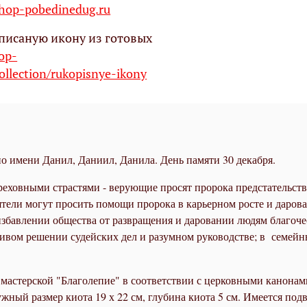
op-pobedinedug.ru
писаную икону из готовых
hop-
ollection/rukopisnye-ikony
о имени Данил, Даниил, Данила. День памяти 30 декабря.
реховными страстями - верующие просят пророка предстательств
еятели могут просить помощи пророка в карьерном росте и даров
 избавлении общества от развращения и даровании людям благоче
ливом решении судейских дел и разумном руководстве; в семейн
мастерской "Благолепие" в соответствии с церковными канонам
ный размер киота 19 х 22 см, глубина киота 5 см. Имеется под