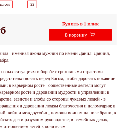
еклом
22
Купить в 1 клик
уб
В корзину
иила - именная икона мужчин по имени Данил, Даниил,
абря.
азных ситуациях: в борьбе с греховными страстями -
редстательствовать перед Богом, чтобы даровать покаяние
тями; в карьерном росте - общественные деятели могут
карьерном росте и даровании мудрости в управлении; в
арства, зависти и злобы со стороны лукавых людей - в
звращения и даровании людям благочестия и целомудрия; в
вий, войн и междоусобиц, помощи воинам на поле брани; в
йских дел и разумном руководстве; в семейных делах,
м отношением детей к родителям.