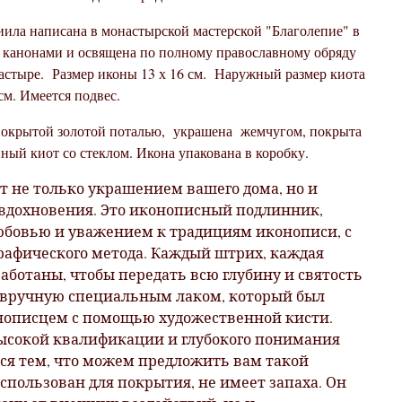
иила написана в монастырской мастерской "Благолепие" в
 канонами и освящена по полному православному обряду
астыре. Размер иконы 13 х 16 см. Наружный размер киота
 см. Имеется подвес.
покрытой золотой поталью, украшена жемчугом, покрыта
нный киот со стеклом. Икона упакована в коробку.
т не только украшением вашего дома, но и
вдохновения. Это иконописный подлинник,
юбовью и уважением к традициям иконописи, с
рафического метода. Каждый штрих, каждая
аботаны, чтобы передать всю глубину и святость
а вручную специальным лаком, который был
нописцем с помощью художественной кисти.
высокой квалификации и глубокого понимания
мся тем, что можем предложить вам такой
спользован для покрытия, не имеет запаха. Он