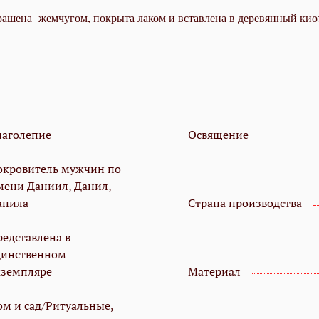
ашена жемчугом, покрыта лаком и вставлена в деревянный киот
лаголепие
Освящение
окровитель мужчин по
мени Даниил, Данил,
анила
Страна производства
редставлена в
динственном
кземпляре
Материал
ом и сад/Ритуальные,