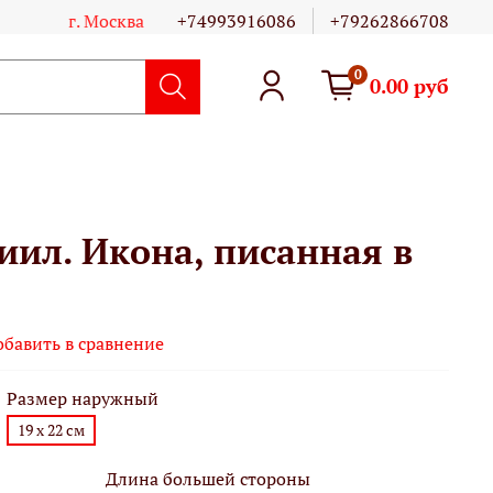
г. Москва
+74993916086
+79262866708
0
0.00 руб
иил. Икона, писанная в
обавить в сравнение
Размер наружный
19 х 22 см
Длина большей стороны