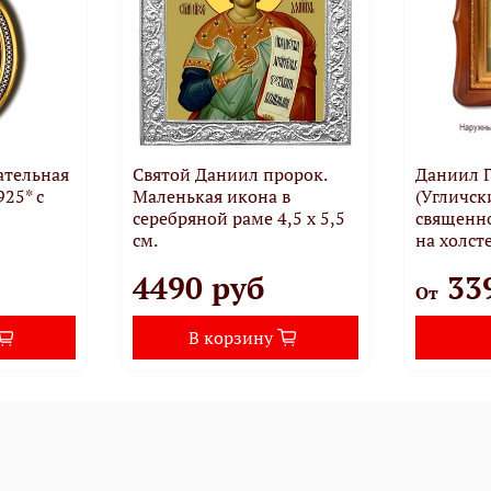
ательная
Святой Даниил пророк.
Даниил 
925* с
Маленькая икона в
(Угличск
серебряной раме 4,5 х 5,5
священн
см.
на холсте
4490 руб
33
От
В корзину