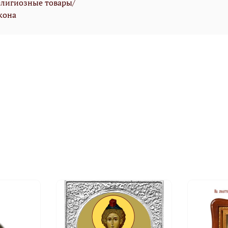
елигиозные товары/
кона