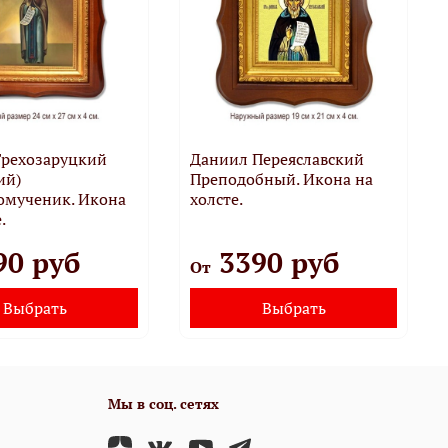
Грехозаруцкий
Даниил Переяславский
ий)
Преподобный. Икона на
омученик. Икона
холсте.
.
90 руб
3390 руб
От
Выбрать
Выбрать
Мы в соц. сетях