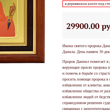
в деревянном киоте под ст
29900.00 р
Икона святого пророка Дан
Данила. День памяти 30 дек
Пророк Даниил помогает в р
верующие просят пророка п
и помочь в борьбе со страс
просить помощи пророка в 
избавлении от клеветы, ков
избавлении общества от ра
избавлении людей от бедст
справедливом решении суде
связанных с непочтительны