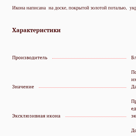
Икона написана на доске, покрытой золотой поталью, укр
Характеристики
Производитель
Б
П
и
Значение
Д
П
е
Эксклюзивная икона
э
Д