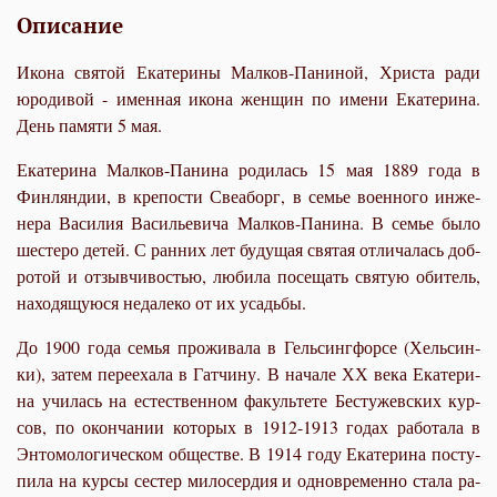
Описание
Икона святой Екатерины Малков-Паниной, Христа ради
юродивой - именная икона женщин по имени Екатерина.
День памяти 5 мая.
Ека­те­ри­на Мал­ков-Па­ни­на ро­ди­лась 15 мая 1889 го­да в
Фин­лян­дии, в кре­по­сти Све­а­борг, в се­мье во­ен­но­го ин­же­
не­ра Ва­си­лия Ва­си­лье­ви­ча Мал­ков-Па­ни­на. В се­мье бы­ло
ше­сте­ро де­тей. С ран­них лет бу­ду­щая свя­тая от­ли­ча­лась доб­
ро­той и от­зыв­чи­во­стью, лю­би­ла по­се­щать свя­тую оби­тель,
на­хо­дя­щу­ю­ся неда­ле­ко от их усадь­бы.
До 1900 го­да се­мья про­жи­ва­ла в Гель­синг­фор­се (Хель­син­
ки), за­тем пе­ре­еха­ла в Гат­чи­ну. В на­ча­ле ХХ ве­ка Ека­те­ри­
на учи­лась на есте­ствен­ном фа­куль­те­те Бе­с­ту­жев­ских кур­
сов, по окон­ча­нии ко­то­рых в 1912-1913 го­дах ра­бо­та­ла в
Эн­то­мо­ло­ги­че­ском об­ще­стве. В 1914 го­ду Ека­те­ри­на по­сту­
пи­ла на кур­сы се­стер ми­ло­сер­дия и од­новре­мен­но ста­ла ра­