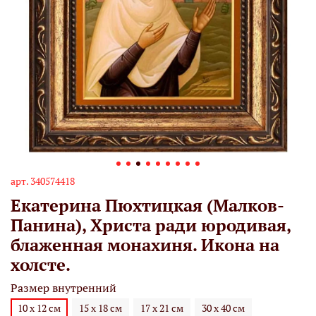
арт.
340574418
Екатерина Пюхтицкая (Малков-
Панина), Христа ради юродивая,
блаженная монахиня. Икона на
холсте.
Размер внутренний
10 х 12 см
15 х 18 см
17 х 21 см
30 х 40 см