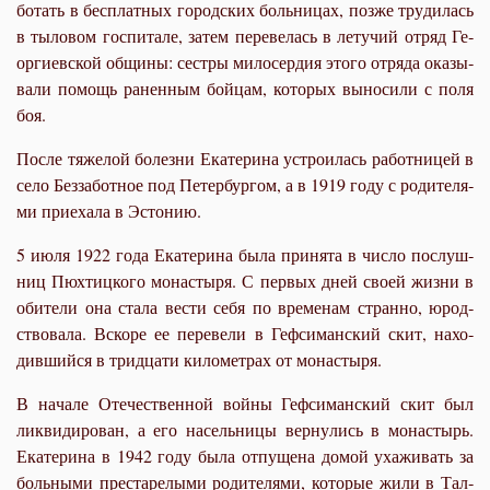
бо­тать в бес­плат­ных го­род­ских боль­ни­цах, поз­же тру­ди­лась
в ты­ло­вом гос­пи­та­ле, за­тем пе­ре­ве­лась в ле­ту­чий от­ряд Ге­
ор­ги­ев­ской об­щи­ны: сест­ры ми­ло­сер­дия это­го от­ря­да ока­зы­
ва­ли по­мощь ра­нен­ным бой­цам, ко­то­рых вы­но­си­ли с по­ля
боя.
По­сле тя­же­лой бо­лез­ни Ека­те­ри­на устро­и­лась ра­бот­ни­цей в
се­ло Без­за­бот­ное под Пе­тер­бур­гом, а в 1919 го­ду с ро­ди­те­ля­
ми при­е­ха­ла в Эс­то­нию.
5 июля 1922 го­да Ека­те­ри­на бы­ла при­ня­та в чис­ло по­слуш­
ниц Пюх­тиц­ко­го мо­на­сты­ря. С пер­вых дней сво­ей жиз­ни в
оби­те­ли она ста­ла ве­сти се­бя по вре­ме­нам стран­но, юрод­
ство­ва­ла. Вско­ре ее пе­ре­ве­ли в Геф­си­ман­ский скит, на­хо­
див­ший­ся в трид­ца­ти ки­ло­мет­рах от мо­на­сты­ря.
В на­ча­ле Оте­че­ствен­ной вой­ны Геф­си­ман­ский скит был
лик­ви­ди­ро­ван, а его на­сель­ни­цы вер­ну­лись в мо­на­стырь.
Ека­те­ри­на в 1942 го­ду бы­ла от­пу­ще­на до­мой уха­жи­вать за
боль­ны­ми пре­ста­ре­лы­ми ро­ди­те­ля­ми, ко­то­рые жи­ли в Тал­