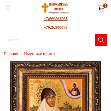
0
+74993916086
+79262866708
Главная
Именные иконы