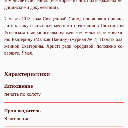
том чис­ле ис­це­ле­ни­ях (неко­то­рые из них под­твер­жде­ны ме­
ди­цин­ски­ми до­ку­мен­та­ми).
7 мар­та 2018 го­да Свя­щен­ный Си­нод по­ста­но­вил при­чис­
лить к ли­ку свя­тых для мест­но­го по­чи­та­ния в Пюх­тиц­ком
Успен­ском став­ро­пи­ги­аль­ном жен­ском мо­на­сты­ре мо­на­хи­
ню Ека­те­ри­ну (Мал­ков-Па­ни­ну) (жур­нал № 7). Па­мять бла­
жен­ной Ека­те­ри­ны, Хри­ста ра­ди юро­ди­вой, по­ло­же­но со­
вер­шать 5 мая.
Характеристики
Исполнение
печать по холсту
Производитель
Благолепие