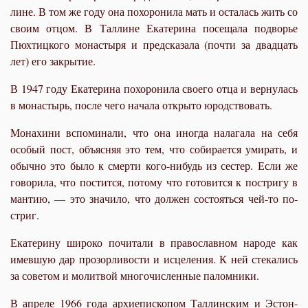
лине. В том же го­ду она по­хо­ро­ни­ла мать и оста­лась жить со
сво­им от­цом. В Тал­лине Ека­те­ри­на по­се­ща­ла по­дво­рье
Пюх­тиц­ко­го мо­на­сты­ря и пред­ска­за­ла (по­чти за два­дцать
лет) его за­кры­тие.
В 1947 го­ду Ека­те­ри­на по­хо­ро­ни­ла сво­е­го от­ца и вер­ну­лась
в мо­на­стырь, по­сле че­го на­ча­ла от­кры­то юрод­ство­вать.
Мо­на­хи­ни вспо­ми­на­ли, что она ино­гда на­ла­га­ла на се­бя
осо­бый пост, объ­яс­няя это тем, что со­би­ра­ет­ся уми­рать, и
обыч­но это бы­ло к смер­ти ко­го-ни­будь из се­стер. Ес­ли же
го­во­ри­ла, что по­стит­ся, по­то­му что го­то­вит­ся к по­стри­гу в
ман­тию, — это зна­чи­ло, что дол­жен со­сто­ять­ся чей-то по­
стриг.
Ека­те­ри­ну ши­ро­ко по­чи­та­ли в пра­во­слав­ном на­ро­де как
имев­шую дар про­зор­ли­во­сти и ис­це­ле­ния. К ней сте­ка­лись
за со­ве­том и мо­лит­вой мно­го­чис­лен­ные па­лом­ни­ки.
В ап­ре­ле 1966 го­да ар­хи­епи­ско­пом Тал­лин­ским и Эс­тон­