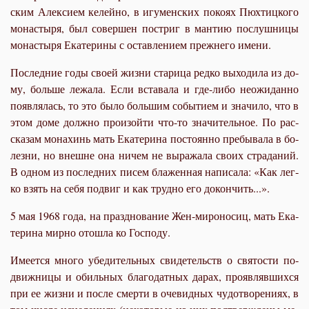
ским Алек­си­ем ке­лей­но, в игу­мен­ских по­ко­ях Пюх­тиц­ко­го
мо­на­сты­ря, был со­вер­шен по­стриг в ман­тию по­слуш­ни­цы
мо­на­сты­ря Ека­те­ри­ны с остав­ле­ни­ем преж­не­го име­ни.
По­след­ние го­ды сво­ей жиз­ни ста­ри­ца ред­ко вы­хо­ди­ла из до­
му, боль­ше ле­жа­ла. Ес­ли вста­ва­ла и где-ли­бо неожи­дан­но
по­яв­ля­лась, то это бы­ло боль­шим со­бы­ти­ем и зна­чи­ло, что в
этом до­ме долж­но про­изой­ти что-то зна­чи­тель­ное. По рас­
ска­зам мо­на­хинь мать Ека­те­ри­на по­сто­ян­но пре­бы­ва­ла в бо­
лез­ни, но внешне она ни­чем не вы­ра­жа­ла сво­их стра­да­ний.
В од­ном из по­след­них пи­сем бла­жен­ная на­пи­са­ла: «Как лег­
ко взять на се­бя по­двиг и как труд­но его до­кон­чить...».
5 мая 1968 го­да, на празд­но­ва­ние Жен-ми­ро­но­сиц, мать Ека­
те­ри­на мир­но ото­шла ко Гос­по­ду.
Име­ет­ся мно­го убе­ди­тель­ных сви­де­тельств о свя­то­сти по­
движ­ни­цы и обиль­ных бла­го­дат­ных да­рах, про­яв­ляв­ших­ся
при ее жиз­ни и по­сле смер­ти в оче­вид­ных чу­до­тво­ре­ни­ях, в