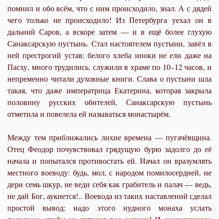
помнил и обо всём, что с ним происходило, знал. А с дядей
чего только не происходило! Из Петербурга уехал он в
дальний Саров, а вскоре затем — и в ещё более глухую
Санаксарскую пустынь. Стал настоятелем пустыни, завёл в
ней престрогий устав: белого хлеба иноки не ели даже на
Пасху, много трудились, служили в храме по 10–12 часов, и
непременно читали духовные книги. Слава о пустыни шла
такая, что даже императрица Екатерина, которая закрыла
половину русских обителей, Санаксарскую пустынь
отметила и повелела ей называться монастырём.
Между тем приближались лихие времена — пугачёвщина.
Отец Феодор почувствовал грядущую бурю задолго до её
начала и попытался противостать ей. Начал он вразумлять
местного воеводу: будь, мол, с народом помилосердней, не
дери семь шкур, не веди себя как грабитель и палач — ведь,
не дай Бог, аукнется!.. Воевода из таких наставлений сделал
простой вывод: надо этого нудного монаха услать