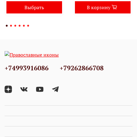
Выбрать
В корзину
+74993916086
+79262866708