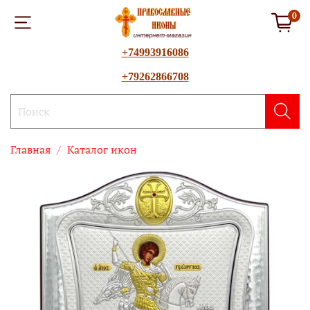
0
+74993916086
+79262866708
Главная
Каталог икон