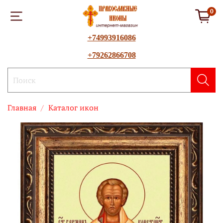
0
+74993916086
+79262866708
Главная
Каталог икон