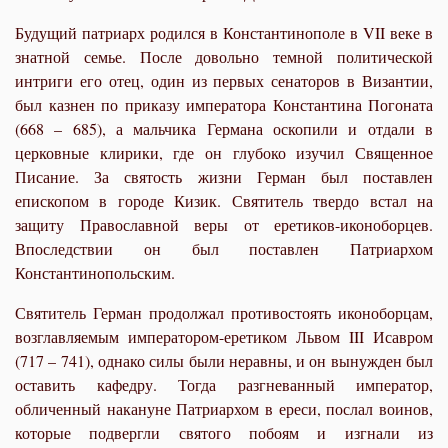
Будущий патриарх родился в Константинополе в VII веке в
знатной семье. После довольно темной политической
интриги его отец, один из первых сенаторов в Византии,
был казнен по приказу императора Константина Погоната
(668 – 685), а мальчика Германа оскопили и отдали в
церковные клирики, где он глубоко изучил Священное
Писание. За святость жизни Герман был поставлен
епископом в городе Кизик. Святитель твердо встал на
защиту Православной веры от еретиков-иконоборцев.
Впоследствии он был поставлен Патриархом
Константинопольским.
Святитель Герман продолжал противостоять иконоборцам,
возглавляемым императором-еретиком Львом III Исавром
(717 – 741), однако силы были неравны, и он вынужден был
оставить кафедру. Тогда разгневанный император,
обличенный накануне Патриархом в ереси, послал воинов,
которые подвергли святого побоям и изгнали из