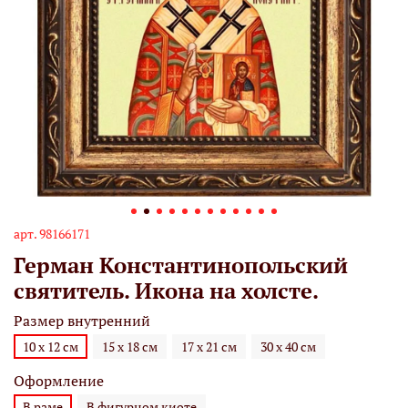
арт.
98166171
Герман Константинопольский
святитель. Икона на холсте.
Размер внутренний
10 х 12 см
15 х 18 см
17 х 21 см
30 х 40 см
Оформление
В раме
В фигурном киоте