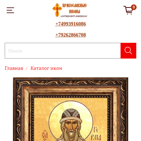
0
+74993916086
+79262866708
Главная
Каталог икон