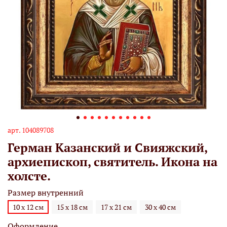
арт.
104089708
Герман Казанский и Свияжский,
архиепископ, святитель. Икона на
холсте.
Размер внутренний
10 х 12 см
15 х 18 см
17 х 21 см
30 х 40 см
Оформление