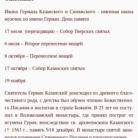
Икона Германа Казанского и Свияжского - именная икона
мужчин по имени Герман. Дени памяти
17 июля (переходящая) – Собор Тверских святых
6 июля – Второе перенесение мощей
8 октября – Перенесение мощей
17 октября – Собор Казанских святых
19 ноября
Святитель Герман Казанский ро­ис­хо­дил из древ­не­го бла­го­
че­сти­во­го ро­да, с дет­ства был обу­чен чте­нию Бо­же­ствен­но­
го Пи­са­ния и вос­пи­тан в стра­хе Бо­жи­ем. В 25 лет он по­сту­
пил в Во­ло­ко­лам­ский мо­на­стырь, где при­нял по­стриг от
игу­ме­на Гу­рия, впо­след­ствии св. ар­хи­епи­ско­па Ка­зан­ско­го
(† 1563 г., па­мять 5/18 де­каб­ря). В мо­на­сты­ре свя­той за­ни­
мал­ся изу­че­ни­ем Свя­щен­но­го Пи­са­ния и кни­го­пи­са­ни­ем.