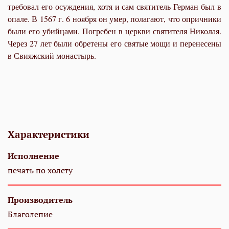
тре­бо­вал его осуж­де­ния, хо­тя и сам свя­ти­тель Гер­ман был в
опа­ле. В 1567 г. 6 но­яб­ря он умер, по­ла­га­ют, что оприч­ни­ки
бы­ли его убий­ца­ми. По­гре­бен в церк­ви свя­ти­те­ля Ни­ко­лая.
Через 27 лет бы­ли об­ре­те­ны его свя­тые мо­щи и пе­ре­не­се­ны
в Сви­яж­ский мо­на­стырь.
Характеристики
Исполнение
печать по холсту
Производитель
Благолепие