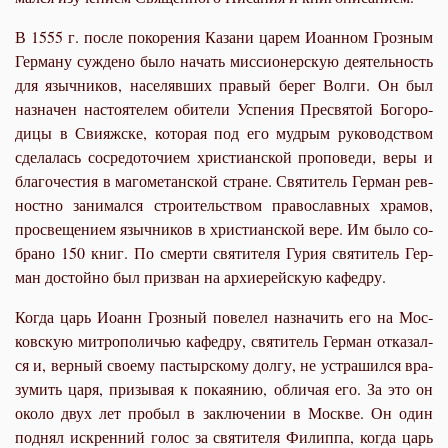
В 1555 г. по­сле по­ко­ре­ния Ка­за­ни ца­рем Иоан­ном Гроз­ным
Гер­ма­ну суж­де­но бы­ло на­чать мис­си­о­нер­скую де­я­тель­ность
для языч­ни­ков, на­се­ляв­ших пра­вый бе­рег Вол­ги. Он был
на­зна­чен на­сто­я­те­лем оби­те­ли Успе­ния Пре­свя­той Бо­го­ро­
ди­цы в Сви­яж­с­ке, ко­то­рая под его муд­рым ру­ко­вод­ством
сде­ла­лась со­сре­до­то­чи­ем хри­сти­ан­ской про­по­ве­ди, ве­ры и
бла­го­че­стия в ма­го­ме­тан­ской стране. Свя­ти­тель Гер­ман рев­
ност­но за­ни­мал­ся стро­и­тель­ством пра­во­слав­ных хра­мов,
про­све­ще­ни­ем языч­ни­ков в хри­сти­ан­ской ве­ре. Им бы­ло со­
бра­но 150 книг. По смер­ти свя­ти­те­ля Гу­рия свя­ти­тель Гер­
ман до­стой­но был при­зван на ар­хи­ерей­скую ка­фед­ру.
Ко­гда царь Иоанн Гроз­ный по­ве­лел на­зна­чить его на Мос­
ков­скую мит­ро­по­ли­чью ка­фед­ру, свя­ти­тель Гер­ман от­ка­зал­
ся и, вер­ный сво­е­му пас­тыр­ско­му дол­гу, не устра­шил­ся вра­
зу­мить ца­ря, при­зы­вая к по­ка­я­нию, об­ли­чая его. За это он
око­ло двух лет про­был в за­клю­че­нии в Москве. Он один
под­нял ис­крен­ний го­лос за свя­ти­те­ля Филип­па, ко­гда царь