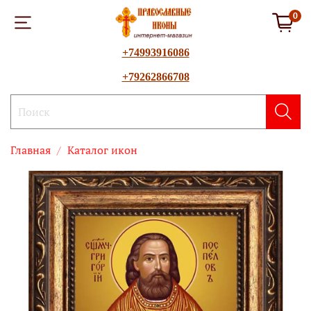
0
+74993916086
+79262866708
Главная
Каталог икон