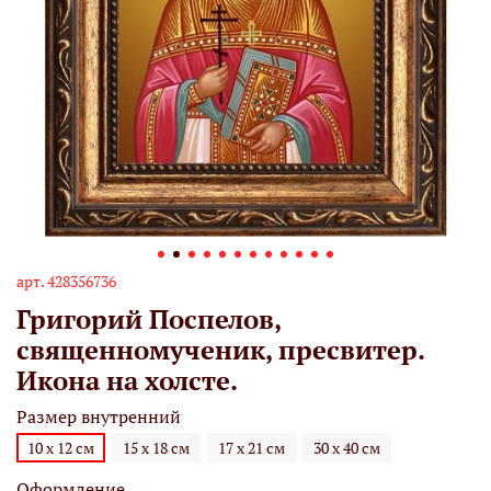
арт.
428356736
Григорий Поспелов,
священномученик, пресвитер.
Икона на холсте.
Размер внутренний
10 х 12 см
15 х 18 см
17 х 21 см
30 х 40 см
Оформление