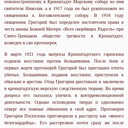
новопостроенному в Кронштадте Морскому собору во имя
святителя Николая, а в 1917 года он был рукоположен во
священника к Богоявленскому собору. В 1918 году
священник Григорий был определен настоятелем храма в
честь иконы Божией Матери «Всех скорбящих Радость» при
Свято-Троицком обществе трезвости в Кронштадте,
возведен в сан протоиерея.
В марте 1921 года матросы Кронштадтского гарнизона
подняли восстание против большевиков. После боев и
первых жертв протоиерей Григорий был приглашен отпеть
убитых. Большевики, подавив восстание, приступили к
обыскам и арестам. Отца Григория арестовали и заключили
в кронштадтскую морскую следственную тюрьму. Во время
допроса его пытались уличить в контрреволюционной
деятельности. Однако исповедник твердо и однозначно
отверг все ложные обвинения в свой адрес. Протоиерея
Григория Поспелова приговорили к расстрелу как «явного
белогвардейца». Его расстреляли почти сразу же после