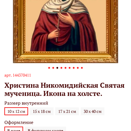
арт.
144370411
Христина Никомидийская Святая
мученица. Икона на холсте.
Размер внутренний
10 х 12 см
15 х 18 см
17 х 21 см
30 х 40 см
Оформление
В раме
В фигурном киоте