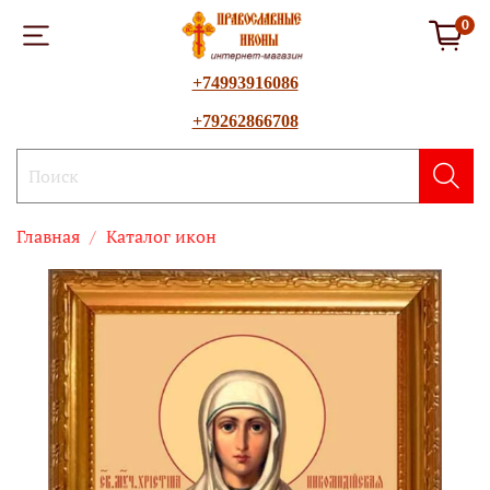
0
+74993916086
+79262866708
Главная
Каталог икон