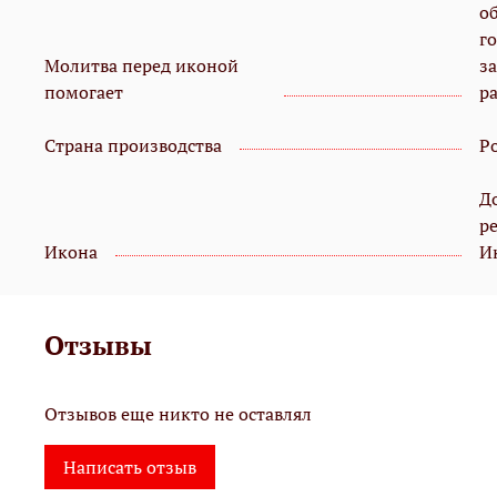
о
г
Молитва перед иконой
з
помогает
ра
Страна производства
Р
Д
р
Икона
И
Отзывы
Отзывов еще никто не оставлял
Написать отзыв