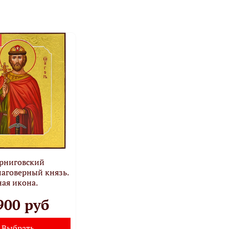
ерниговский
лаговерный князь.
ая икона.
900 руб
Выбрать