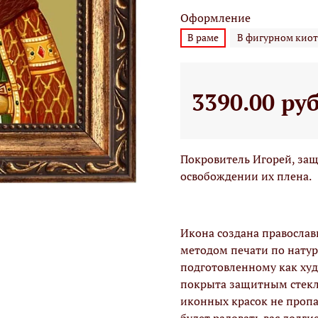
Оформление
В раме
В фигурном киот
3390.00 ру
Покровитель Игорей, защи
освобождении их плена.
Икона создана правосла
методом печати по натур
подготовленному как худо
покрыта защитным стекло
иконных красок не проп