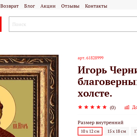
Возврат
Блог
Акции
Отзывы
Контакты
арт.
61828999
Игорь Черн
благоверны
холсте.
Д
(0)
Размер внутренний
10 х 12 см
15 х 18 см
1