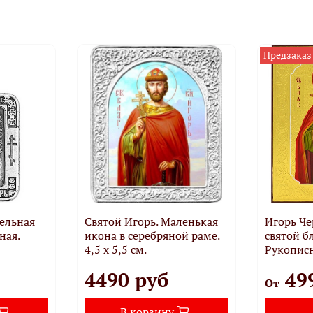
Предзаказ
тельная
Святой Игорь. Маленькая
Игорь Ч
ная.
икона в серебряной раме.
святой б
4,5 х 5,5 см.
Рукописн
4490 руб
49
От
В корзину