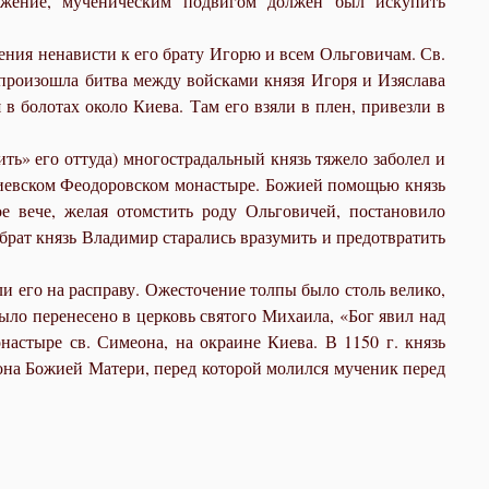
яжение, мученическим подвигом должен был искупить
дения ненависти к его брату Игорю и всем Ольговичам. Св.
произошла битва между войсками князя Игоря и Изяслава
в болотах около Киева. Там его взяли в плен, привезли в
ить» его оттуда) многострадальный князь тяжело заболел и
 Киевском Феодоровском монастыре. Божией помощью князь
ое вече, желая отомстить роду Ольговичей, постановило
брат князь Владимир старались вразумить и предотвратить
и его на расправу. Ожесточение толпы было столь велико,
ыло перенесено в церковь святого Михаила, «Бог явил над
настыре св. Симеона, на окраине Киева. В 1150 г. князь
она Божией Матери, перед которой молился мученик перед