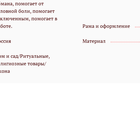
бмана, помогает от
оловной боли, помогает
аключенным, помогает в
боте.
Рама и оформление
оссия
Материал
ом и сад/Ритуальные,
елигиозные товары/
кона