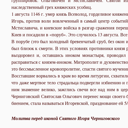
группировок: Ольговичей и Мстиславичей. Святой И
наследственный грех княжеских усобиц.
1 августа 1146 г. умер князь Всеволод, горделивое княже
Игорь, против воли вовлеченный в самый центр событий
Мстиславича, и киевские войска в разгар сражения переш
Киев и посадили в «поруб». Это случилось 13 августа. Все
В порубе (это был холодный бревенчатый сруб, без окон и
был близок к смерти. В этих условиях противники князя
выздоровел и, оставшись иноком монастыря, проводил в
расправиться с князем-иноком. Митрополит и духовенство
это бессмысленное кровопролитие, спасти святого мучени
Восставшие ворвались в храм во время литургии, схватил
что даже мертвое тело страдальца подвергли избиению и 
ним знамение велико, зажглись свечи все над ним в цер
Черниговский Святослав Ольгович перенес мощи своего б
биением, стала называться Игоревской, празднование ей 5
Молитва перед иконой Святого Игоря Черниговского