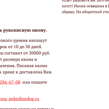
будет радовать вас долги
холст! Икона освящена в
обряду. На оборотной ст
ь рукописную икону.
окого уровня напишут
рок от 10 до 30 дней.
ы составит от 20000 руб.
т размера икона и
мления. Писаная икона
в храме и доставлена Вам.
 286-67-08
или пишите
op-pobedinedug.ru
писаную икону из готовых