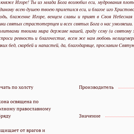
няже Игоре! Ты из млада Бога возлюбил еси, мудрования плотс
единому всею душею твоею прилепился еси, и благое иго Христов
одь, блаженне Игоре, венцем славы и прият в Своя Небесная
ки святых страстотерпцев и всех святых Бога о нас умоляеши.
олитвами твоими мира державе нашей, граду сему (и святому 
проси ревность и благочестие, всем же нам любовь нелицемерн
всяких бед, скорбей и напастей, да, благодаряще, прославим Свя
чать по холсту
Производитель
кона освящена по
олному православному
бряду
Значение
ащищает от врагов и