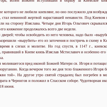
горь, волей Божией вступивший в борьбу за Киевское кн
ние которого не любили киевляне, но оно послужило для возбуж
, стал невинной жертвой нараставшей ненависти. Под Киевом 
ли на сторону Изяслава. Четыре дня Игорь Ольгович скрывался 
 его княжение продолжалось всего две недели.
 дверей; чтобы освободить из него человека, надо было «выруб
 разрешили «вырубить» его из заточения и постричь в схиму в
ремя в слезах и молитве. Но год спустя, в 1147 г., киевск
, правивший в Киеве князь Изяслав Мстиславич и особенно его 
ка.
и молившегося пред иконой Божией Матери св. Игоря и потащил
поруганию. Когда вечером того же дня тело блаженного Игоря б
кви той». На другое утро святой страдалец был погребен в мо
рата в Чернигов и положил в Спасском соборе. Чудотворная ик
/18 июня.