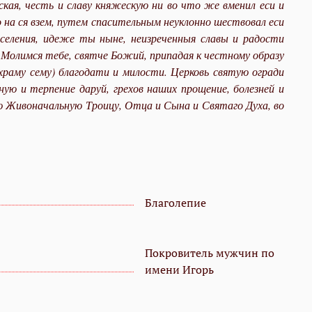
кая, честь и славу княжескую ни во что же вменил еси и
о на ся взем, путем спасительным неуклонно шествовал еси
 селения, идеже ты ныне, неизреченныя славы и радости
 Молимся тебе, святче Божий, припадая к честному образу
храму сему) благодати и милости. Церковь святую огради
ую и терпение даруй, грехов наших прощение, болезней и
тую Живоначальную Троицу, Отца и Сына и Святаго Духа, во
Благолепие
Покровитель мужчин по
имени Игорь