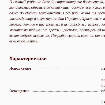
О святый угодниче Божий, страстотерпче благоверный, к
монашескаго образа, еще юный леты, достигл еси, к Богу 
даже до смерти мученическия. Сего ради венча тя Госп
наслаждающеся в невечернем дни Царствия Христова, с ли
твоему: молися о нас грешных и непотребных, испроси м
молитвами твоими от ересей и расколов, пастырем ея ис
всяких недугов исцеление. Покрый и сохрани всех нас от 
веки веков. Аминь.
Характеристики
Исполнение
пе
и
п
Освящение
о
З