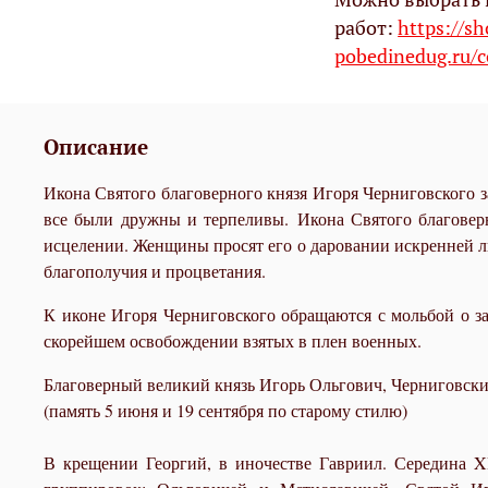
работ:
https://s
pobedinedug.ru/c
Описание
Икона Святого благоверного князя Игоря Черниговского з
все были дружны и терпеливы. Икона Святого благовер
исцелении. Женщины просят его о даровании искренней л
благополучия и процветания.
К иконе Игоря Черниговского обращаются с мольбой о защ
скорейшем освобождении взятых в плен военных.
Благоверный великий князь Игорь Ольгович, Черниговск
(память 5 июня и 19 сентября по старому стилю)
В крещении Георгий, в иночестве Гавриил. Середина X