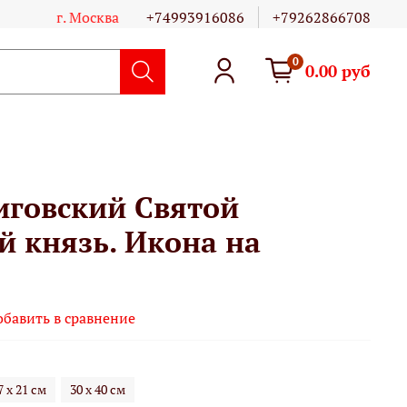
г. Москва
+74993916086
+79262866708
0
0.00 руб
иговский Святой
й князь. Икона на
обавить в сравнение
7 х 21 см
30 х 40 см