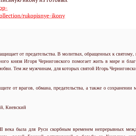
hop-
ollection/rukopisnye-ikony
ащищает от предательства. В молитвах, обращенных к святому, п
ного князя Игоря Черниговского помогает жить в мире и благ
юбви. Тем же мужчинам, для которых святой Игорь Черниговски
ите от врагов, обмана, предательства, а также о сохранении 
ий, Киевский
II века была для Руси скорбным временем непрерывных меж