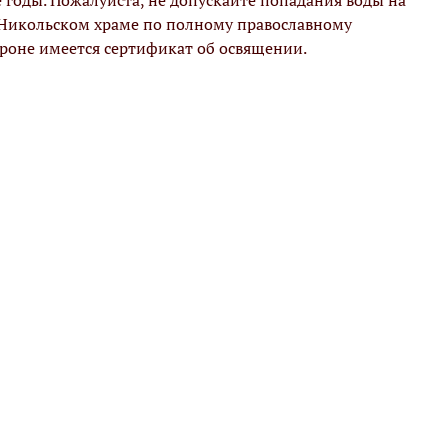
е годы. Пожалуйста, не допускайте попадания воды на
 Никольском храме по полному православному
ороне имеется сертификат об освящении.