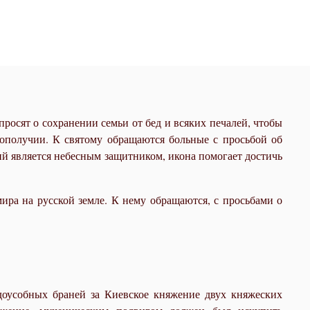
росят о сохранении семьи от бед и всяких печалей, чтобы
ополучии. К святому обращаются больные с просьбой об
й является небесным защитником, икона помогает достичь
мира на русской земле. К нему обращаются, с просьбами о
доусобных браней за Киевское княжение двух княжеских