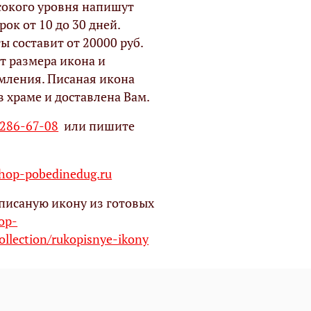
окого уровня напишут
рок от 10 до 30 дней.
ы составит от 20000 руб.
т размера икона и
мления. Писаная икона
в храме и доставлена Вам.
 286-67-08
или пишите
op-pobedinedug.ru
писаную икону из готовых
hop-
ollection/rukopisnye-ikony