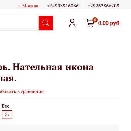
г. Москва
+74993916086
+79262866708
0
0.00 руб
рь. Нательная икона
ная.
обавить в сравнение
Вес
5 г