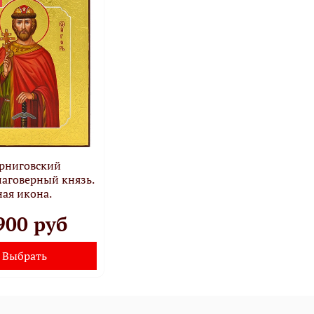
ерниговский
лаговерный князь.
ая икона.
900 руб
Выбрать