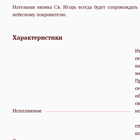
Нательная иконка Св. Игорь всегда будет сопровождать 
небесному покровителю.
Характеристики
И
с
н
м
П
с
о
с
Исполнение
ис
с
о