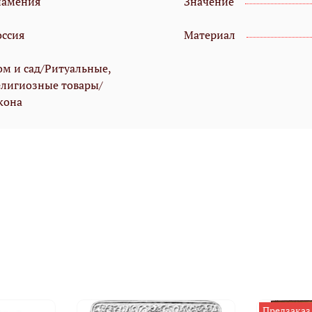
намения
Значение
оссия
Материал
ом и сад/Ритуальные,
елигиозные товары/
кона
Предзаказ