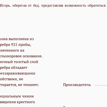
Игорь, оберегая от бед, предоставляя возможность обратитьс
кона выполнена из
еребра 925 пробы,
анесенного на
ельхиоровое основание.
рочный толстый слой
еребра обладает
беззараживающими
войствами, не
тирается, не темнеет.
Производитель
пециальным чином
священия крестного