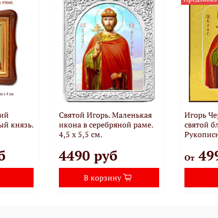
кий
Святой Игорь. Маленькая
Игорь Ч
ый князь.
икона в серебряной раме.
святой б
4,5 х 5,5 см.
Рукописн
б
4490 руб
49
От
В корзину