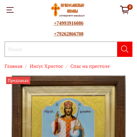
0
+74993916086
+79262866708
Главная
Иисус Христос
Спас на престоле
Предзаказ