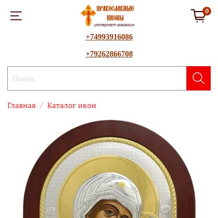
0
+74993916086
+79262866708
Главная
Каталог икон