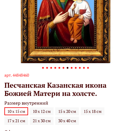
арт.
44848460
Песчанская Казанская икона
Божией Матери на холсте.
Размер внутренний
10 х 15 см
10 х 12 см
15 х 20 см
15 х 18 см
17 х 21 см
21 х 30 см
30 х 40 см