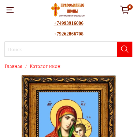
0
+74993916086
+79262866708
Главная
Каталог икон