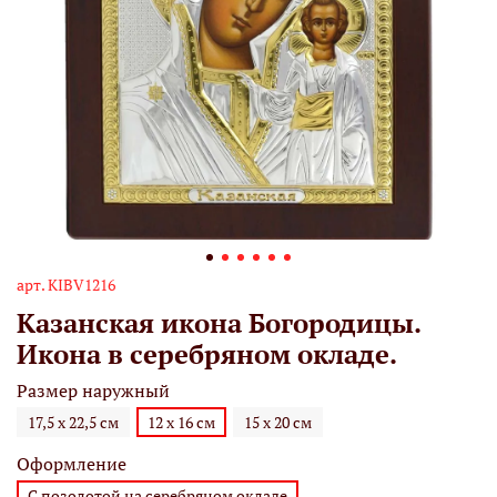
арт.
KIBV1216
Казанская икона Богородицы.
Икона в серебряном окладе.
Размер наружный
17,5 х 22,5 см
12 х 16 см
15 х 20 см
Оформление
С позолотой на серебряном окладе