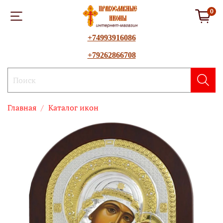
0
+74993916086
+79262866708
Главная
Каталог икон