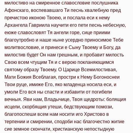
милостиво на смиренное славословие послушника
Афонскаго, воспевавшаго Ти песнь хвалебную пред
пречистою иконою Твоею, и послала еси к нему
Архангела Гавриила научити его пети песнь небесную,
еюже славословят Тя ангели горе, сице приими
благоутробно и наше ныне усердно приносимое Тебе
молитвословие, и принеси е Сыну Твоему и Богу, да
милостив будет Он нам грешным, и пробавит милость
Свою всем чтущим Тя и с верою покланяющимся
святому образу Твоему. О Царице Всемилостивая,
Мати Божия Всеблагая, простри к Нему Богоноснеи
Твои руце, имиже Его, яко младенца носила еси, и
умоли Его вся ны спасти и избавити от погибели
вечныя. Яви нам, Владычице, Твоя щедроты: болящия
исцели, скорбящия утеши, бедствующим помози,
благопоспеши всем нам носити иго Христово в
терпении и смирении, сподоби нас благочестно житие
сие земное скончати, христианскую непостыдную