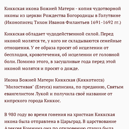
Киккская икона Божией Матери - копия чудотворной
иконы
из церкви Рождества Богородицы в Голутвине
(Иконописец Тихон Иванов Филантьев 1691-1692 гг.)
Киккская обладает чудодейственной силой. Перед
иконой молятся те, у кого не складываются семейные
отношения. У ее образа просят об исцелении от
бесплодия, кровотечения, об исцелении от головной
боли. Помимо этого, в засушливые года перед этой
иконой молятся и просят о дожде.
Икона Божией Матери Киккская (Киккотисса)
"Милостивая" (Елеуса) написана, по преданию, Святым
евангелистом Лукой и получила своё название от
кипрского города Киккос.
В 980 году во время гонения на христиан Киккская
икона была отправлена в Царьград. В царствование
Алексея Комнина она по откровению старца была