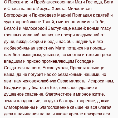
О Пресвятая и Преблагословенная Мати Господа, Бога
и Спаса нашего Иисуса Христа, Милостивая
Богородице и Приснодево Марие! Припадая к святей и
чудотворней иконе Твоей, смиренно молимся Тебе,
Благой и Милосердой Заступнице нашей: вонми гласу
грешных молений наших, не презри воздыханий от
души, виждь скорби и беды нас обышедшия, и яко
любвеобильная воистину Мати потщися на помощь
нам безпомощным, унылым, во многия и тяжкия грехи
впадшим и присно прогневляющим Господа и
Создателя нашего, Егоже умоли, Предстательнице
наша, да не погубит нас со беззаконьми нашими, но
явит нам человеколюбную Свою милость. Испроси нам,
Владычице, у благости Его, телесное здравие и
душевное спасение, благочестное и мирное житие,
земли плодоносие, воздуха благорастворение, дожди
благовременны и благословение свыше на вся благая
дела и начинания наша, и якоже древле призрела еси