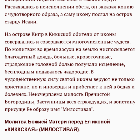
Раскаявшись в неисполнении обета, он заказал копию
с чудотворного образа, а саму икону послал на остров
старцу Исаии.
На острове Кипр в Киккской обители от иконы
совершались и совершаются многочисленные чудеса.
По молитвам во время засухи на землю ниспосылается
благодатный дождь, больные, кровоточивые,
страдающие головной болью получали исцеление,
бесплодным подавалось чадородие. В
чудодейственную силу святой иконы веруют не только
христиане, но и иноверцы и прибегают к ней в бедах и
болезнях. Неисчерпаема милость Пречистой
Богородицы, Заступницы всех страждущих, и воистину
присуще Ее образу имя "Милостивая".
Молитва Божией Матери перед Ея иконой
«КИККСКАЯ» (МИЛОСТИВАЯ).