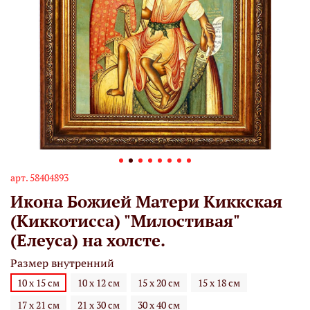
арт.
58404893
Икона Божией Матери Киккская
(Киккотисса) "Милостивая"
(Елеуса) на холсте.
Размер внутренний
10 х 15 см
10 х 12 см
15 х 20 см
15 х 18 см
17 х 21 см
21 х 30 см
30 х 40 см