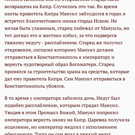
возвращена на Кипр. Случилось это так. Во время
охоты правитель Кипра Мануил заблудился в горах и
встретил благочестивого инока старца Исаию. Не
желая быть узнанным, старец побежал от Мануила, но
тот догнал его и жестоко избил, за что подвергся
тяжкому недугу - расслаблению. Старец же получил
откровение, согласно которому Мануил должен
отправиться в Константинополь к императору и
вернуть чудотворный образ Богоматери. Старец
принялся за строительство храма на средства, которые
дал ему правитель Кипра. Сам Мануил отправиться в
Константинополь убоялся.
В то время у императора заболела дочь. Недуг был
подобен расслаблению, которым страдал Мануил.
Увидев в этом Промысл Божий, Мануил попросил
императора вернуть икону на Кипр. Царевна получила
исцеление, но император медлил с исполнением
обещанного. Тогда он сам впал в тяжкий недуг.