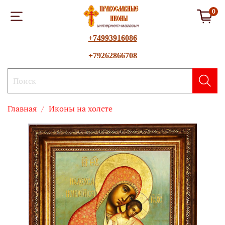
0
+74993916086
+79262866708
Главная
Иконы на холсте