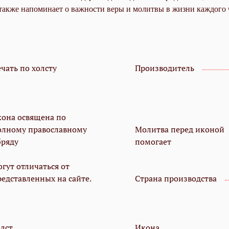
 а также напоминает о важности веры и молитвы в жизни каждого 
чать по холсту
Производитель
кона освящена по
олному православному
Молитва перед иконой
бряду
помогает
гут отличаться от
редставленных на сайте.
Страна производства
олст
Икона