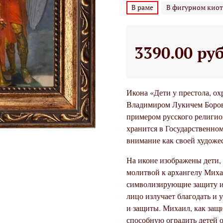
В раме
В фигурном киот
3390.00 ру
Икона «Дети у престола, о
Владимиром Лукичем Борови
примером русского религио
хранится в Государственном
внимание как своей художе
На иконе изображены дети, 
молитвой к архангелу Миха
символизирующие защиту и 
лицо излучает благодать и
и защиты. Михаил, как защ
способную оградить детей о