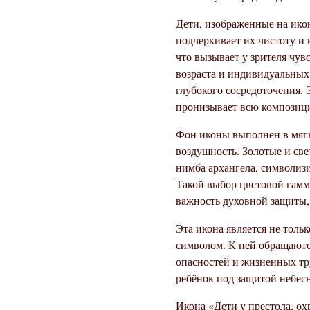
Дети, изображенные на икон
подчеркивает их чистоту и
что вызывает у зрителя чув
возраста и индивидуальных 
глубокого сосредоточения. 
пронизывает всю композиц
Фон иконы выполнен в мягки
воздушность. Золотые и св
нимба архангела, символиз
Такой выбор цветовой гаммы
важность духовной защиты,
Эта икона является не толь
символом. К ней обращаются
опасностей и жизненных тр
ребёнок под защитой небесн
Икона «Дети у престола, о