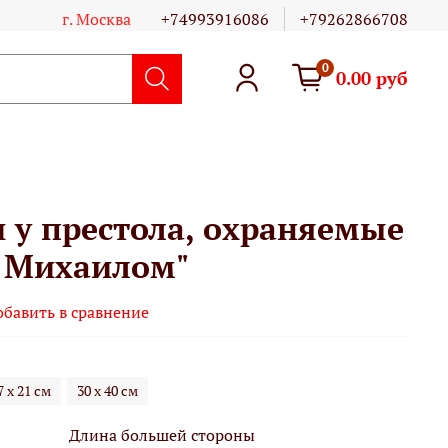
г. Москва
+74993916086
+79262866708
0
0.00 руб
 у престола, охраняемые
 Михаилом"
обавить в сравнение
7 х 21 см
30 х 40 см
Длина большей стороны