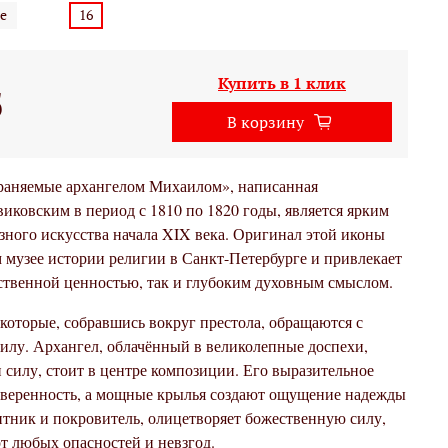
е
16
Купить в 1 клик
б
В корзину
храняемые архангелом Михаилом», написанная
ковским в период с 1810 по 1820 годы, является ярким
зного искусства начала XIX века. Оригинал этой иконы
 музее истории религии в Санкт-Петербурге и привлекает
ственной ценностью, так и глубоким духовным смыслом.
которые, собравшись вокруг престола, обращаются с
илу. Архангел, облачённый в великолепные доспехи,
силу, стоит в центре композиции. Его выразительное
 уверенность, а мощные крылья создают ощущение надежды
итник и покровитель, олицетворяет божественную силу,
т любых опасностей и невзгод.