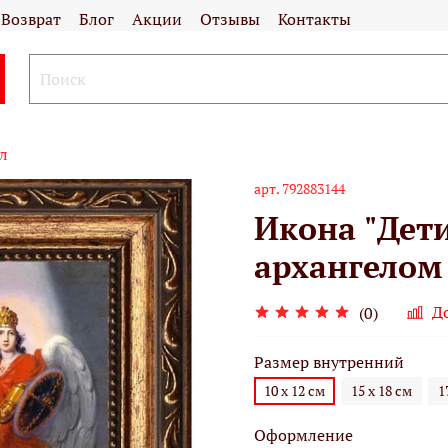
Возврат
Блог
Акции
Отзывы
Контакты
л
арт.
792883144
Икона "Дети
архангелом
Д
(0)
Размер внутренний
10 х 12 см
15 х 18 см
1
Оформление