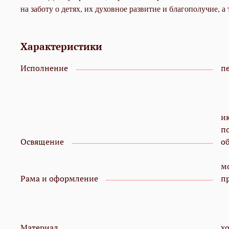
на заботу о детях, их духовное развитие и благополучие,
Характеристики
Исполнение
пе
и
п
Освящение
о
мо
Рама и оформление
п
Материал
х