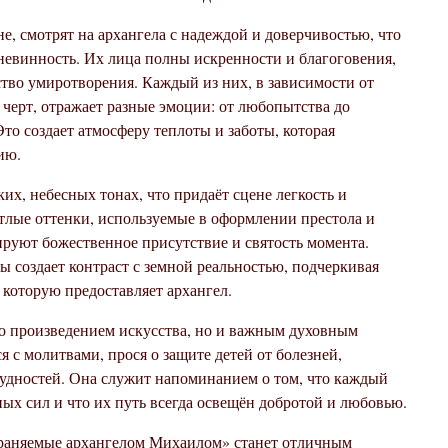
е, смотрят на архангела с надеждой и доверчивостью, что
 невинность. Их лица полны искренности и благоговения,
ство умиротворения. Каждый из них, в зависимости от
черт, отражает разные эмоции: от любопытства до
Это создает атмосферу теплоты и заботы, которая
ию.
х, небесных тонах, что придаёт сцене легкость и
етлые оттенки, используемые в оформлении престола и
ируют божественное присутствие и святость момента.
 создает контраст с земной реальностью, подчеркивая
 которую предоставляет архангел.
ко произведением искусства, но и важным духовным
 с молитвами, прося о защите детей от болезней,
удностей. Она служит напоминанием о том, что каждый
ых сил и что их путь всегда освещён добротой и любовью.
храняемые архангелом Михаилом» станет отличным