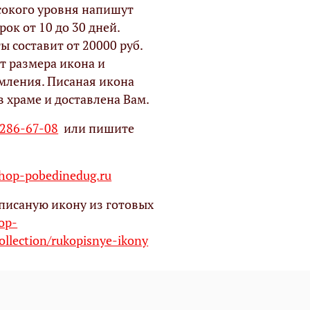
окого уровня напишут
рок от 10 до 30 дней.
ы составит от 20000 руб.
т размера икона и
мления. Писаная икона
в храме и доставлена Вам.
 286-67-08
или пишите
op-pobedinedug.ru
писаную икону из готовых
hop-
ollection/rukopisnye-ikony