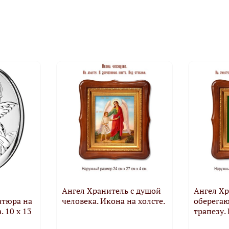
Ангел Хранитель с душой
Ангел Х
атюра на
человека. Икона на холсте.
оберега
 10 х 13
трапезу.