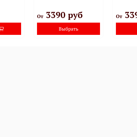
3390 руб
33
От
От
Выбрать