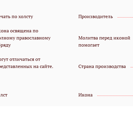
чать по холсту
Производитель
кона освящена по
олному православному
Молитва перед иконой
бряду
помогает
гут отличаться от
редставленных на сайте.
Страна производства
олст
Икона