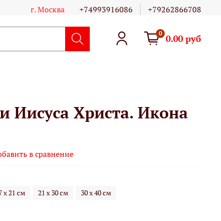
г. Москва
+74993916086
+79262866708
0
0.00 руб
и Иисуса Христа. Икона
обавить в сравнение
7 х 21 см
21 х 30 см
30 х 40 см