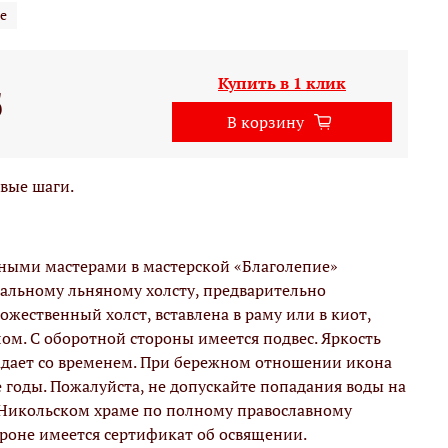
е
Купить в 1 клик
б
В корзину
рвые шаги.
вными мастерами в мастерской «Благолепие»
альному льняному холсту, предварительно
жественный холст, вставлена в раму или в киот,
м. С оборотной стороны имеется подвес. Яркость
адает со временем. При бережном отношении икона
е годы. Пожалуйста, не допускайте попадания воды на
 Никольском храме по полному православному
ороне имеется сертификат об освящении.