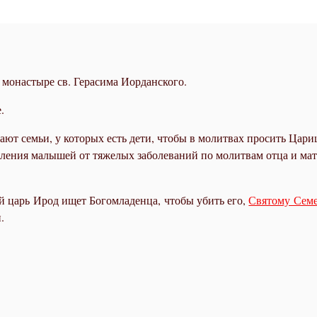
в монастыре св. Герасима Иорданского.
.
ют семьи, у которых есть дети, чтобы в молитвах просить Цар
еления малышей от тяжелых заболеваний по молитвам отца и ма
 царь Ирод ищет Богомладенца, чтобы убить его,
Святому Семе
.