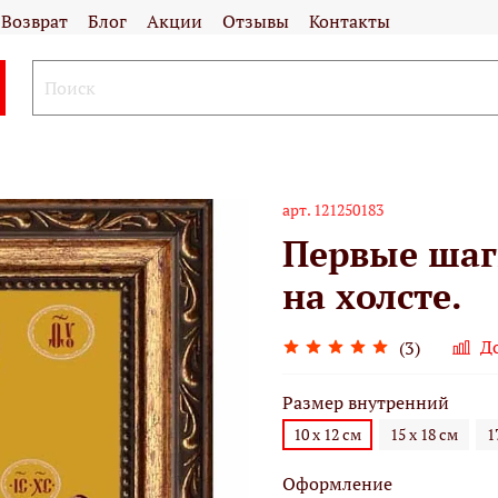
Возврат
Блог
Акции
Отзывы
Контакты
арт.
121250183
Первые шаг
на холсте.
Д
(3)
Размер внутренний
10 х 12 см
15 х 18 см
1
Оформление