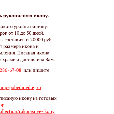
ь рукописную икону.
окого уровня напишут
рок от 10 до 30 дней.
ы составит от 20000 руб.
т размера икона и
мления. Писаная икона
в храме и доставлена Вам.
 286-67-08
или пишите
op-pobedinedug.ru
писаную икону из готовых
hop-
ollection/rukopisnye-ikony