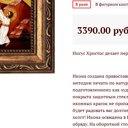
В раме
В фигурном киот
3390.00 ру
Иисус Христос делает пе
Икона создана правосла
методом печати по натур
подготовленному как худо
покрыта защитным стекло
иконных красок не проп
будет радовать вас долги
холст! Икона освящена в
обряду. На оборотной ст