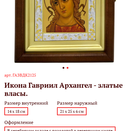
арт.
ГАЗВДК2125
Икона Гавриил Архангел - златые
власы.
Размер внутренний
Размер наружный
14 х 18 см
21 х 25 х 6 см
Оформление
В серебряном окладе с позолотой в деревянном киоте