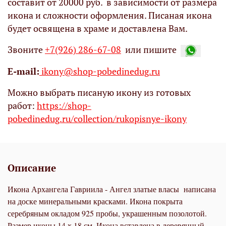
составит от 20000 руб. в зависимости от размера
икона и сложности оформления. Писаная икона
будет освящена в храме и доставлена Вам.
Звоните
+7(926) 286-67-08
или пишите
Е-mail:
ikony@shop-pobedinedug.ru
Можно выбрать писаную икону из готовых
работ:
https://shop-
pobedinedug.ru/collection/rukopisnye-ikony
Описание
Икона Архангела Гавриила - Ангел златые власы написана
на доске минеральными красками. Икона покрыта
серебряным окладом 925 пробы, украшенным позолотой.
Размер иконы 14 х 18 см. Икона вставлена в деревянный