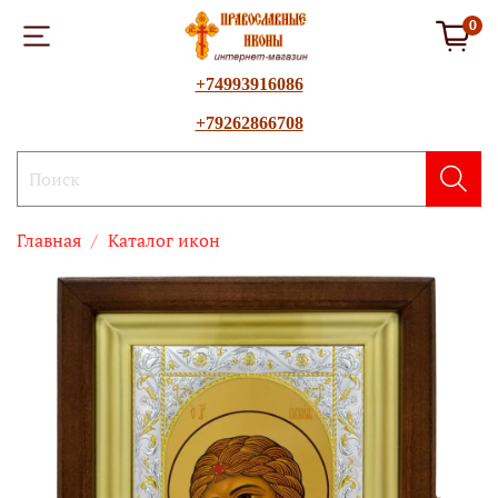
0
+74993916086
+79262866708
Главная
Каталог икон