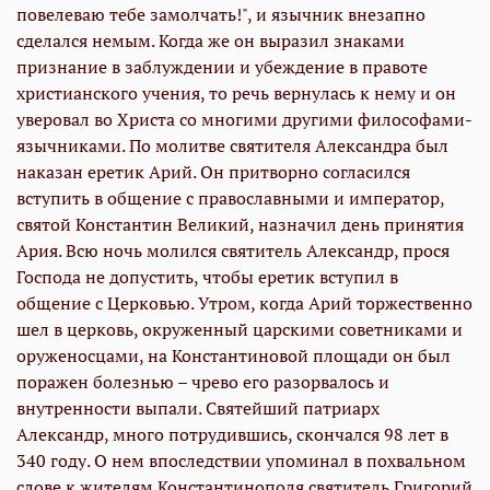
повелеваю тебе замолчать!", и язычник внезапно
сделался немым. Когда же он выразил знаками
признание в заблуждении и убеждение в правоте
христианского учения, то речь вернулась к нему и он
уверовал во Христа со многими другими философами-
язычниками. По молитве святителя Александра был
наказан еретик Арий. Он притворно согласился
вступить в общение с православными и император,
святой Константин Великий, назначил день принятия
Ария. Всю ночь молился святитель Александр, прося
Господа не допустить, чтобы еретик вступил в
общение с Церковью. Утром, когда Арий торжественно
шел в церковь, окруженный царскими советниками и
оруженосцами, на Константиновой площади он был
поражен болезнью – чрево его разорвалось и
внутренности выпали. Святейший патриарх
Александр, много потрудившись, скончался 98 лет в
340 году. О нем впоследствии упоминал в похвальном
слове к жителям Константинополя святитель Григорий