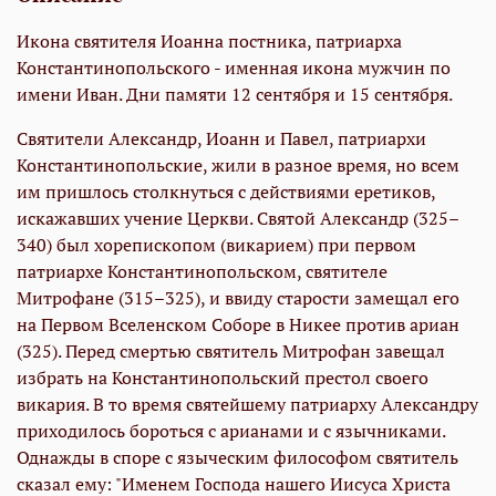
Икона святителя Иоанна постника, патриарха
Константинопольского - именная икона мужчин по
имени Иван. Дни памяти 12 сентября и 15 сентября.
Святители Александр, Иоанн и Павел, патриархи
Константинопольские, жили в разное время, но всем
им пришлось столкнуться с действиями еретиков,
искажавших учение Церкви. Святой Александр (325–
340) был хорепископом (викарием) при первом
патриархе Константинопольском, святителе
Митрофане (315–325), и ввиду старости замещал его
на Первом Вселенском Соборе в Никее против ариан
(325). Перед смертью святитель Митрофан завещал
избрать на Константинопольский престол своего
викария. В то время святейшему патриарху Александру
приходилось бороться с арианами и с язычниками.
Однажды в споре с языческим философом святитель
сказал ему: "Именем Господа нашего Иисуса Христа