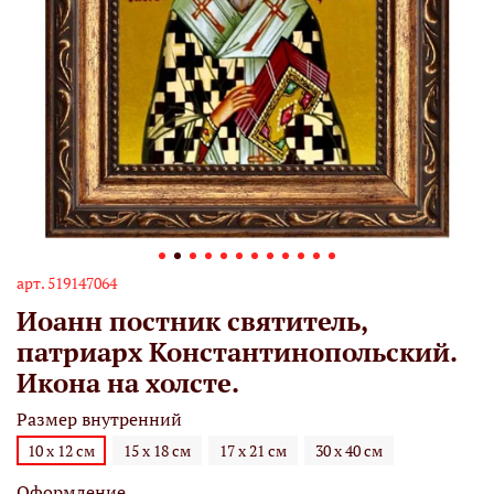
арт.
519147064
Иоанн постник святитель,
патриарх Константинопольский.
Икона на холсте.
Размер внутренний
10 х 12 см
15 х 18 см
17 х 21 см
30 х 40 см
Оформление