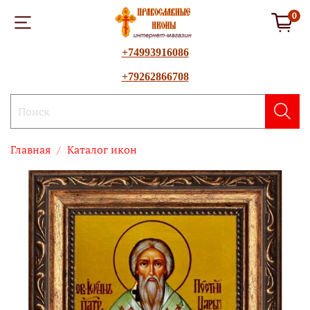
0
+74993916086
+79262866708
Главная
Каталог икон