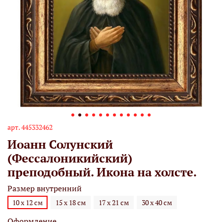
арт.
445332462
Иоанн Солунский
(Фессалоникийский)
преподобный. Икона на холсте.
Размер внутренний
10 х 12 см
15 х 18 см
17 х 21 см
30 х 40 см
Оформление