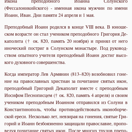
Икона преподобного Иоанна Солунского
(Фессалоникийского) - именная икона мужчин по имени
Иоанн, Иван. Дни памяти 24 апреля и 1 мая.
Пре­по­доб­ный Иоанн ро­дил­ся в кон­це VIII ве­ка. В юно­ше­
ском воз­расте он стал уче­ни­ком пре­по­доб­но­го Гри­го­рия Де­
ка­по­ли­та († ок. 820, па­мять 20 но­яб­ря) и при­нял от него
ино­че­ский по­стриг в Со­лун­ском мо­на­сты­ре. Под ру­ко­вод­
ством опыт­но­го учи­те­ля пре­по­доб­ный Иоанн до­стиг вы­со­
ко­го ду­хов­но­го со­вер­шен­ства.
Ко­гда им­пе­ра­тор Лев Ар­мя­нин (813–820) воз­об­но­вил го­не­
ние на пра­во­слав­ных хри­сти­ан за по­чи­та­ние свя­тых икон,
пре­по­доб­ный Гри­го­рий Де­ка­по­лит вме­сте с пре­по­доб­ным
Иоси­фом Пес­но­пис­цем († ок. 820, па­мять 4 ап­ре­ля) и сво­им
уче­ни­ком пре­по­доб­ным Иоан­ном от­пра­вил­ся из Со­лу­ни в
Кон­стан­ти­но­поль, чтобы про­ти­во­дей­ство­вать ико­но­бор­че­
ской ере­си. Несколь­ко лет, невзи­рая на го­не­ния, свя­тые Гри­
го­рий и Иоанн без­бо­яз­нен­но за­щи­ща­ли пра­во­сла­вие, про­по­
ве­дуя по­чи­та­ние свя­тых икон. По­сле мно­гих тру­дов пре­по­