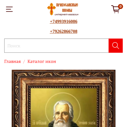
0
+74993916086
+79262866708
Главная
Каталог икон