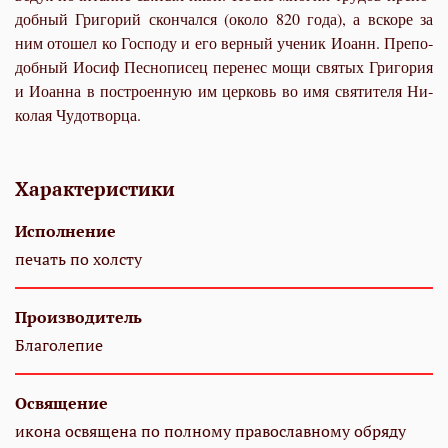
доб­ный Гри­го­рий скон­чал­ся (око­ло 820 го­да), а вско­ре за
ним ото­шел ко Гос­по­ду и его вер­ный уче­ник Иоанн. Пре­по­
доб­ный Иосиф Пес­но­пи­сец пе­ре­нес мо­щи свя­тых Гри­го­рия
и Иоан­на в по­стро­ен­ную им цер­ковь во имя свя­ти­те­ля Ни­
ко­лая Чу­до­твор­ца.
Характеристики
Исполнение
печать по холсту
Производитель
Благолепие
Освящение
икона освящена по полному православному обряду