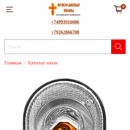
0
+74993916086
+79262866708
Главная
Каталог икон