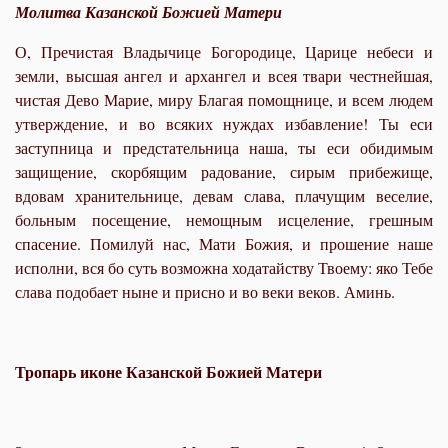
Молитва Казанской Божией Матери
О, Пречистая Владычице Богородице, Царице небеси и
земли, высшая ангел и архангел и всея твари честнейшая,
чистая Дево Марие, миру Благая помощнице, и всем людем
утверждение, и во всяких нуждах избавление! Ты еси
заступница и предстательница наша, ты еси обидимым
защищение, скорбящим радование, сирым прибежище,
вдовам хранительнице, девам слава, плачущим веселие,
больным посещение, немощным исцеление, грешным
спасение. Помилуй нас, Мати Божия, и прошение наше
исполни, вся бо суть возможна ходатайству Твоему: яко Тебе
слава подобает ныне и присно и во веки веков. Аминь.
Тропарь иконе Казанской Божией Матери