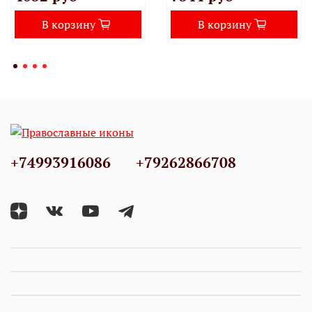
В корзину
В корзину
+74993916086
+79262866708