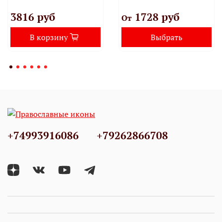
3816 руб
1728 руб
От
В корзину
Выбрать
+74993916086
+79262866708