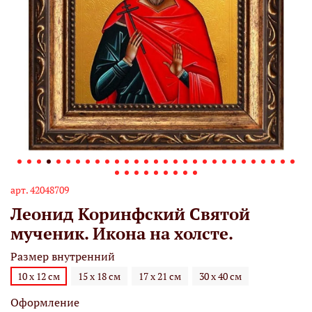
арт.
42048709
Леонид Коринфский Святой
мученик. Икона на холсте.
Размер внутренний
10 х 12 см
15 х 18 см
17 х 21 см
30 х 40 см
Оформление