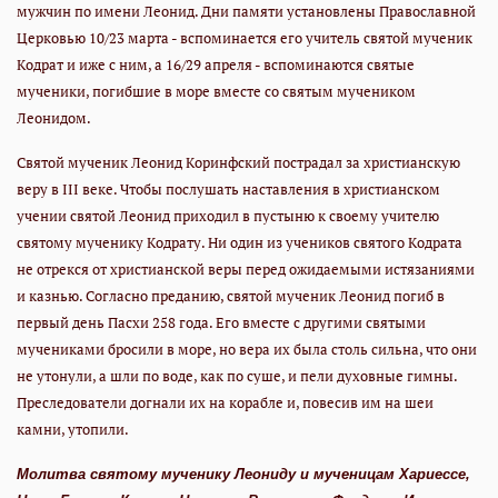
мужчин по имени Леонид. Дни памяти установлены Православной
Церковью 10/23 марта - вспоминается его учитель святой мученик
Кодрат и иже с ним, а 16/29 апреля - вспоминаются святые
мученики, погибшие в море вместе со святым мучеником
Леонидом.
Святой мученик Леонид Коринфский пострадал за христианскую
веру в III веке. Чтобы послушать наставления в христианском
учении святой Леонид приходил в пустыню к своему учителю
святому мученику Кодрату. Ни один из учеников святого Кодрата
не отрекся от христианской веры перед ожидаемыми истязаниями
и казнью. Согласно преданию, святой мученик Леонид погиб в
первый день Пасхи 258 года. Его вместе с другими святыми
мучениками бросили в море, но вера их была столь сильна, что они
не утонули, а шли по воде, как по суше, и пели духовные гимны.
Преследователи догнали их на корабле и, повесив им на шеи
камни, утопили.
Молитва святому мученику Леониду и мученицам Хариессе,