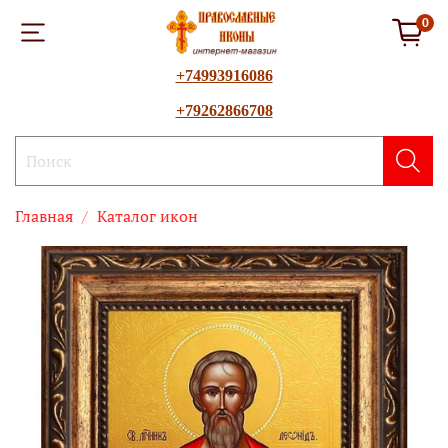
0
+74993916086
+79262866708
Главная
Каталог икон