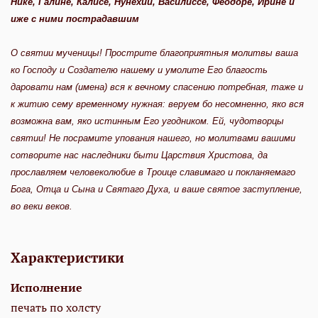
Нике, Галине, Калисе, Нунехии, Василиссе, Феодоре, Ирине и
иже с ними пострадавшим
О святии мученицы! Прострите благоприятныя молитвы ваша
ко Господу и Создателю нашему и умолите Его благость
даровати нам (имена) вся к вечному спасению потребная, таже и
к житию сему временному нужная: веруем бо несомненно, яко вся
возможна вам, яко истинным Его угодником. Ей, чудотворцы
святии! Не посрамите упования нашего, но молитвами вашими
сотворите нас наследники быти Царствия Христова, да
прославляем человеколюбие в Троице славимаго и покланяемаго
Бога, Отца и Сына и Святаго Духа, и ваше святое заступление,
во веки веков.
Характеристики
Исполнение
печать по холсту