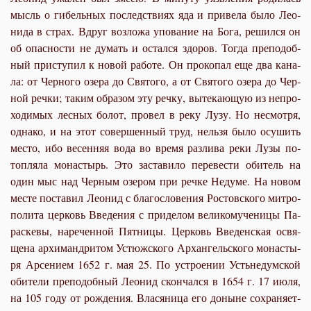
мысль о ги­бель­ных по­след­стви­ях яда и при­ве­ла бы­ло Лео­
ни­да в страх. Вдруг воз­ло­жа упо­ва­ние на Бо­га, ре­шил­ся он
об опас­но­сти не ду­мать и остал­ся здо­ров. То­гда пре­по­доб­
ный при­сту­пил к но­вой ра­бо­те. Он про­ко­пал еще два ка­на­
ла: от Чер­но­го озе­ра до Свя­то­го, а от Свя­то­го озе­ра до Чер­
ной реч­ки; та­ким об­ра­зом эту реч­ку, вы­те­ка­ю­щую из непро­
хо­ди­мых лес­ных бо­лот, про­вел в ре­ку Лу­зу. Но несмот­ря,
од­на­ко, и на этот со­вер­шен­ный труд, нель­зя бы­ло осу­шить
ме­сто, ибо ве­сен­няя во­да во вре­мя раз­ли­ва ре­ки Лу­зы по­
топ­ля­ла мо­на­стырь. Это за­ста­ви­ло пе­ре­ве­сти оби­тель на
один мыс над Чер­ным озе­ром при реч­ке Неду­ме. На но­вом
ме­сте по­ста­вил Лео­нид с бла­го­сло­ве­ния Ро­стов­ско­го мит­ро­
по­ли­та цер­ковь Вве­де­ния с при­де­лом ве­ли­ко­му­че­ни­цы Па­
рас­ке­вы, на­ре­чен­ной Пят­ни­цы. Цер­ковь Вве­ден­ская освя­
ще­на ар­хи­манд­ри­том Устюж­ско­го Ар­хан­гель­ско­го мо­на­сты­
ря Ар­се­ни­ем 1652 г. мая 25. По устро­е­нии Усть­не­дум­ской
оби­те­ли пре­по­доб­ный Лео­нид скон­чал­ся в 1654 г. 17 июля,
на 105 го­ду от рож­де­ния. Вла­ся­ни­ца его до­ныне со­хра­ня­ет­