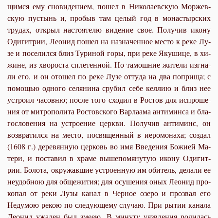
щим­ся ему сно­ви­де­ни­ем, по­шел в Ни­ко­ла­ев­скую Мор­жев­
скую пу­стынь и, про­быв там це­лый год в мо­на­стыр­ских
тру­дах, от­крыл на­сто­я­те­лю ви­де­ние свое. По­лу­чив ико­ну
Оди­гит­рии, Лео­нид по­шел на на­зна­чен­ное ме­сто к ре­ке Лу­
зе и по­се­лил­ся близ Ту­ри­ной го­ры, при ре­ке Яку­ши­це, в хи­
жине, из хво­ро­ста спле­тен­ной. Но та­мош­ние жи­те­ли из­гна­
ли его, и он ото­шел по ре­ке Лу­зе от­ту­да на два по­при­ща; с
по­мо­щью од­но­го се­ля­ни­на сру­бил се­бе кел­лию и близ нее
устро­ил ча­сов­ню; по­сле то­го схо­дил в Ро­стов для ис­про­ше­
ния от мит­ро­по­ли­та Ро­стов­ско­го Вар­ла­а­ма ан­ти­мин­са и бла­
го­сло­ве­ния на устро­е­ние церк­ви. По­лу­чив ан­ти­минс, он
воз­вра­тил­ся на ме­сто, по­свя­щен­ный в иеро­мо­на­ха; со­здал
(1608 г.) де­ре­вян­ную цер­ковь во имя Вве­де­ния Бо­жи­ей Ма­
те­ри, и по­ста­вил в хра­ме вы­ше­по­мя­ну­тую ико­ну Оди­гит­
рии. Бо­ло­та, окру­жав­шие устро­ен­ную им оби­тель, де­ла­ли ее
неудоб­ною для об­ще­жи­тия; для осу­ше­ния оных Лео­нид про­
ко­пал от ре­ки Лу­зы ка­нал в Чер­ное озе­ро и про­звал его
Неду­мою ре­кою по сле­ду­ю­ще­му слу­чаю. При ры­тии ка­на­ла
Лео­нид ужа­лен был зме­ею. В ми­ну­ту уязв­ле­ния ро­ди­лась