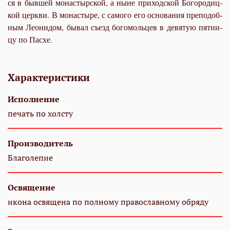
ся в быв­шей мо­на­стыр­ской, а ныне при­ход­ской Бо­го­ро­диц­
кой церк­ви. В мо­на­сты­ре, с са­мо­го его ос­но­ва­ния пре­по­доб­
ным Лео­ни­дом, бы­вал съезд бо­го­моль­цев в де­вя­тую пят­ни­
цу по Па­схе.
Характеристики
Исполнение
печать по холсту
Производитель
Благолепие
Освящение
икона освящена по полному православному обряду