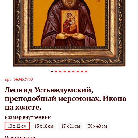
арт.
340453790
Леонид Устьнедумский,
преподобный иеромонах. Икона
на холсте.
Размер внутренний
10 х 12 см
15 х 18 см
17 х 21 см
30 х 40 см
Оформление