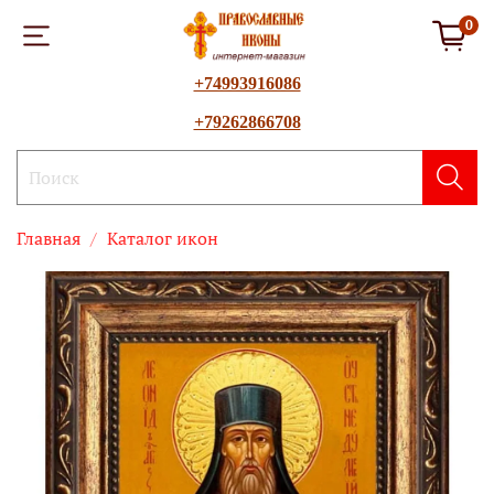
0
+74993916086
+79262866708
Главная
Каталог икон