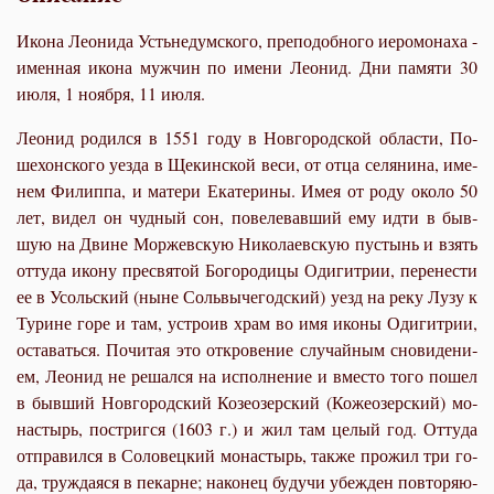
Икона Леонида Устьнедумского, преподобного иеромонаха -
именная икона мужчин по имени Леонид. Дни памяти 30
июля, 1 ноября, 11 июля.
Лео­нид ро­дил­ся в 1551 го­ду в Нов­го­род­ской об­ла­сти, По­
шехон­ско­го уез­да в Ще­кин­ской ве­си, от от­ца се­ля­ни­на, име­
нем Филип­па, и ма­те­ри Ека­те­ри­ны. Имея от ро­ду око­ло 50
лет, ви­дел он чуд­ный сон, по­веле­вав­ший ему ид­ти в быв­
шую на Двине Мор­жев­скую Ни­ко­ла­ев­скую пу­стынь и взять
от­ту­да ико­ну пре­свя­той Бо­го­ро­ди­цы Оди­гит­рии, пе­ре­не­сти
ее в Усоль­ский (ныне Соль­вы­че­год­ский) уезд на ре­ку Лу­зу к
Ту­рине го­ре и там, устро­ив храм во имя ико­ны Оди­гит­рии,
оста­вать­ся. По­чи­тая это от­кро­ве­ние слу­чай­ным сно­ви­де­ни­
ем, Лео­нид не ре­шал­ся на ис­пол­не­ние и вме­сто то­го по­шел
в быв­ший Нов­го­род­ский Ко­зе­о­зер­ский (Ко­же­озер­ский) мо­
на­стырь, по­стриг­ся (1603 г.) и жил там це­лый год. От­ту­да
от­пра­вил­ся в Со­ло­вец­кий мо­на­стырь, так­же про­жил три го­
да, труж­да­я­ся в пе­карне; на­ко­нец бу­дучи убеж­ден по­вто­ря­ю­