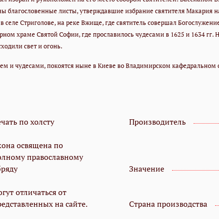
ы благословенные листы, утверждавшие избрание святителя Макария на
 селе Стриголове, на реке Вжище, где святитель совершал Богослужение
орном храме Святой Софии, где прославилось чудесами в 1625 и 1634 гг
сходили свет и огонь.
ем и чудесами, покоятся ныне в Киеве во Владимирском кафедральном 
чать по холсту
Производитель
кона освящена по
олному православному
бряду
Значение
гут отличаться от
редставленных на сайте.
Страна производства