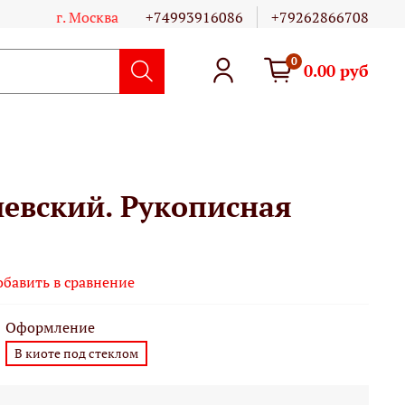
г. Москва
+74993916086
+79262866708
0
0.00 руб
евский. Рукописная
обавить в сравнение
Оформление
В киоте под стеклом