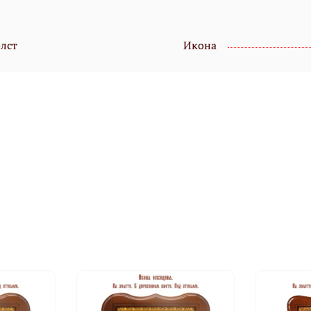
олст
Икона