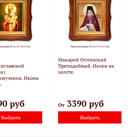
Макарий Оптинский
нославский
Преподобный. Икона на
н)
холсте.
омученик. Икона
.
90 руб
3390 руб
От
Выбрать
Выбрать