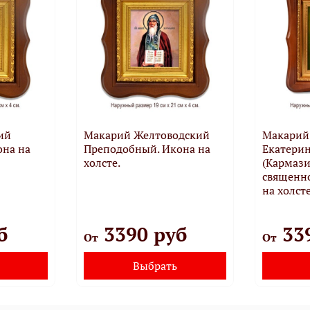
ий
Макарий Желтоводский
Макарий
она на
Преподобный. Икона на
Екатери
холсте.
(Кармази
священн
на холсте
б
3390 руб
33
От
От
Выбрать