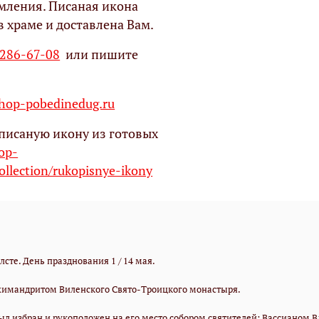
мления. Писаная икона
в храме и доставлена Вам.
 286-67-08
или пишите
op-pobedinedug.ru
писаную икону из готовых
hop-
ollection/rukopisnye-ikony
те. День празднования 1 / 14 мая.
химандритом Виленского Свято-Троицкого монастыря.
 был избран и рукоположен на его место собором святителей: Вассиано