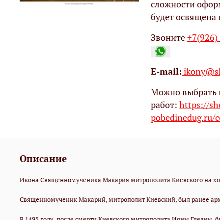
сложности офор
будет освящена 
Звоните
+7(926)
Е-mail:
ikony@sh
Можно выбрать 
работ:
https://s
pobedinedug.ru/c
Описание
Икона Священномученика Макария митрополита Киевского на холс
Священномученик Макарий, митрополит Киевский, был ранее ар
В 1495 году, после смерти Киевского митрополита Ионы Глезны,