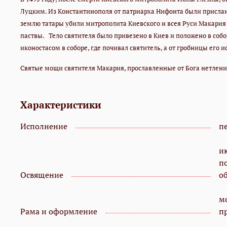
Луцким. Из Константинополя от патриарха Нифонта были прислан
землю татары убили митрополита Киевского н всея Руси Макария в
паствы.
Тело святителя было привезено в Киев и положено в соб
иконостасом в соборе, где почивал святитель, а от гробницы его и
Святые мощи святителя Макария, прославленные от Бога нетлени
Характеристики
Исполнение
пе
и
п
Освящение
о
мо
Рама и оформление
п