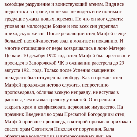
всеобщее разрушение и воинствующий атеизм. Видя все
недостатки в стране, он не мог не видеть и не понимать
грядущие ужасы новых перемен. Но что он мог сделать:
уповал на милосердие Божие и изо всех сил укреплял
приходскую жизнь. После революции отец Матфей с еще
большей настойчивостью звал к молитве и покаянию. И
многие отошедшие от веры возвращались в лоно Матери-
Церкви. 10 декабря 1920 года отец Матфей был арестован и
просидел в Запорожской ЧК в ожидании расстрела до 29
августа 1921 года. Только после Успения священник
ненадолго был отпущен на свободу. Как и прежде, отец
Матфей продолжал истово служить, непрестанно
проповедовал, обличая всякую неправду, не вступая в
расколы, чем вызвал тревогу у властей. Они решили
закрыть храм и конфисковать церковные имущество. На
праздник Введения во храм Пресвятой Богородицы отец
Матфей произнес проповедь, в которой призывал прихожан
спасти храм Святителя Николая от поругания. Была
образована комиссия из заинтересованных лиц, на