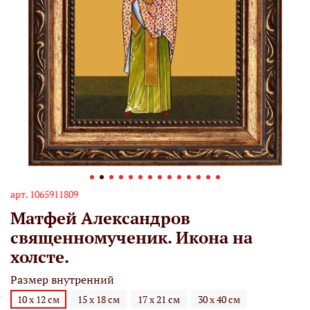
арт.
1065911809
Матфей Александров
священномученик. Икона на
холсте.
Размер внутренний
10 х 12 см
15 х 18 см
17 х 21 см
30 х 40 см