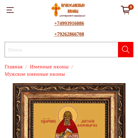
0
+74993916086
+79262866708
Главная
Именные иконы
Мужские именные иконы