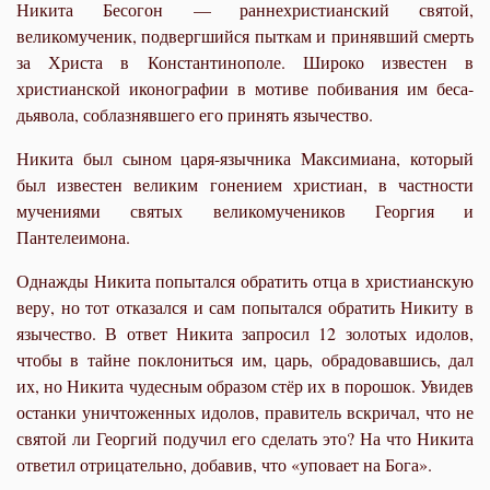
Никита Бесогон — раннехристианский святой,
великомученик, подвергшийся пыткам и принявший смерть
за Христа в Константинополе. Широко известен в
христианской иконографии в мотиве побивания им беса-
дьявола, соблазнявшего его принять язычество.
Никита был сыном царя-язычника Максимиана, который
был известен великим гонением христиан, в частности
мучениями святых великомучеников Георгия и
Пантелеимона.
Однажды Никита попытался обратить отца в христианскую
веру, но тот отказался и сам попытался обратить Никиту в
язычество. В ответ Никита запросил 12 золотых идолов,
чтобы в тайне поклониться им, царь, обрадовавшись, дал
их, но Никита чудесным образом стёр их в порошок. Увидев
останки уничтоженных идолов, правитель вскричал, что не
святой ли Георгий подучил его сделать это? На что Никита
ответил отрицательно, добавив, что «уповает на Бога».