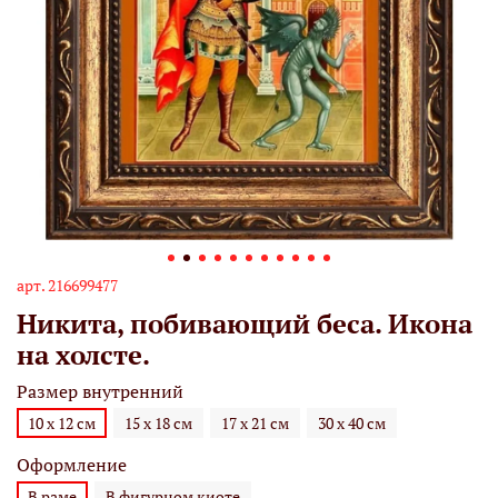
арт.
216699477
Никита, побивающий беса. Икона
на холсте.
Размер внутренний
10 х 12 см
15 х 18 см
17 х 21 см
30 х 40 см
Оформление
В раме
В фигурном киоте