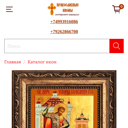
0
+74993916086
+79262866708
Главная
Каталог икон