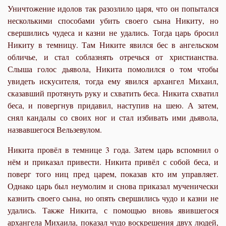
Уничтожение идолов так разозлило царя, что он попытался
несколькими способами убить своего сына Никиту, но
свершились чудеса и казни не удались. Тогда царь бросил
Никиту в темницу. Там Никите явился бес в ангельском
обличье, и стал соблазнять отречься от христианства.
Слыша голос дьявола, Никита помолился о том чтобы
увидеть искусителя, тогда ему явился архангел Михаил,
сказавший протянуть руку и схватить беса. Никита схватил
беса, и повергнув придавил, наступив на шею. А затем,
снял кандалы со своих ног и стал избивать ими дьявола,
назвавшегося Вельзевулом.
Никита провёл в темнице 3 года. Затем царь вспомнил о
нём и приказал привести. Никита привёл с собой беса, и
поверг того ниц пред царем, показав кто им управляет.
Однако царь был неумолим и снова приказал мученически
казнить своего сына, но опять свершились чудо и казни не
удались. Также Никита, с помощью вновь явившегося
архангела Михаила, показал чудо воскрешения двух людей,