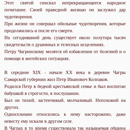
Этот святой снискал непрекращающееся народное
почитание. Своей праведной жизнью он заслужил дар
чудотворения.
При жизни он совершал обильные чудотворения, которые
продолжились и после его смерти.
На сегодняшний день существует около полутора тысяч
свидетельств о душевных и телесных исцелениях.
Петру Чагринскому молятся об избавлении от болезней и о
помощи в житейских ситуациях.
В середине ХIХ - начале ХХ века в деревне Чагры
Самарской губернии жил Петр Иванович Колпаков.
Родился Петр в бедной крестьянской семье и был воспитан
бабушкой в строгости, в послушании.
Был он тихий, застенчивый, молчаливый. Непохожий на
других.
Односельчане относились к нему насторожено, даже
невесту ему искали в другом селе.
В Чаграх в то время существовала так называемая община