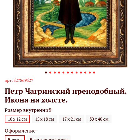
арт.
527869527
Петр Чагринский преподобный.
Икона на холсте.
Размер внутренний
10 х 12 см
15 х 18 см
17 х 21 см
30 х 40 см
Оформление
В раме
В фигурном киоте