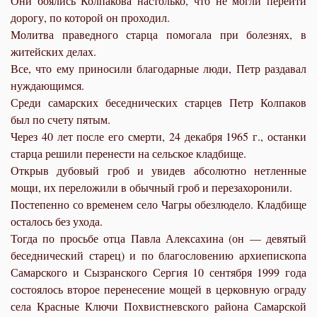
Они боялись Колпакова настолько, что не могли перейти
дорогу, по которой он проходил.
Молитва праведного старца помогала при болезнях, в
житейских делах.
Все, что ему приносили благодарные люди, Петр раздавал
нуждающимся.
Среди самарских беседнических старцев Петр Колпаков
был по счету пятым.
Через 40 лет после его смерти, 24 декабря 1965 г., останки
старца решили перенести на сельское кладбище.
Открыв дубовый гроб и увидев абсолютно нетленные
мощи, их переложили в обычный гроб и перезахоронили.
Постепенно со временем село Чагры обезлюдело. Кладбище
осталось без ухода.
Тогда по просьбе отца Павла Алексахина (он — девятый
беседнический старец) и по благословению архиепископа
Самарского и Сызранского Сергия 10 сентября 1999 года
состоялось второе перенесение мощей в церковную ограду
села Красные Ключи Похвистневского района Самарской