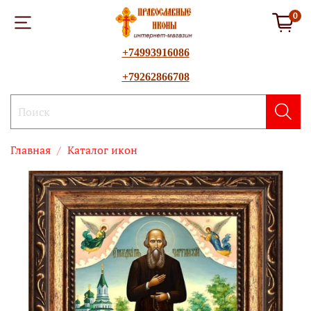
0
+74993916086
+79262866708
Главная
Каталог икон