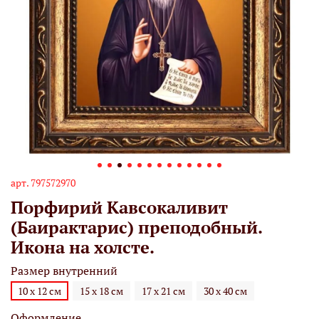
арт.
797572970
Порфирий Кавсокаливит
(Баирактарис) преподобный.
Икона на холсте.
Размер внутренний
10 х 12 см
15 х 18 см
17 х 21 см
30 х 40 см
Оформление