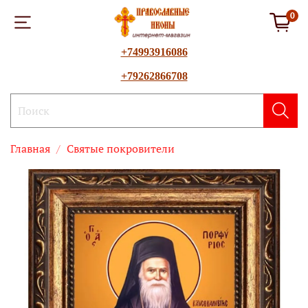
0
+74993916086
+79262866708
Главная
Святые покровители