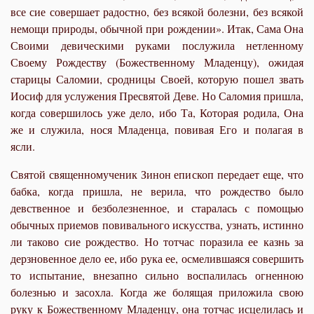
все сие совершает радостно, без всякой болезни, без всякой
немощи природы, обычной при рождении». Итак, Сама Она
Своими девическими руками послужила нетленному
Своему Рождеству (Божественному Младенцу), ожидая
старицы Саломии, сродницы Своей, которую пошел звать
Иосиф для услужения Пресвятой Деве. Но Саломия пришла,
когда совершилось уже дело, ибо Та, Которая родила, Она
же и служила, нося Младенца, повивая Его и полагая в
ясли.
Святой священномученик Зинон епископ передает еще, что
бабка, когда пришла, не верила, что рождество было
девственное и безболезненное, и старалась с помощью
обычных приемов повивального искусства, узнать, истинно
ли таково сие рождество. Но тотчас поразила ее казнь за
дерзновенное дело ее, ибо рука ее, осмелившаяся совершить
то испытание, внезапно сильно воспалилась огненною
болезнью и засохла. Когда же болящая приложила свою
руку к Божественному Младенцу, она тотчас исцелилась и