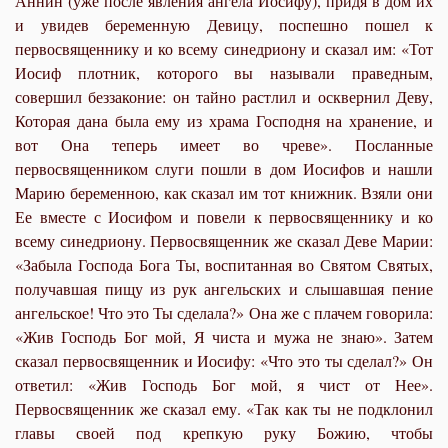
Аннин (уже после явления ангела Иосифу), придя в дом их
и увидев беременную Девицу, поспешно пошел к
первосвященнику и ко всему синедриону и сказал им: «Тот
Иосиф плотник, которого вы называли праведным,
совершил беззаконие: он тайно растлил и осквернил Деву,
Которая дана была ему из храма Господня на хранение, и
вот Она теперь имеет во чреве». Посланные
первосвященником слуги пошли в дом Иосифов и нашли
Марию беременною, как сказал им тот книжник. Взяли они
Ее вместе с Иосифом и повели к первосвященнику и ко
всему синедриону. Первосвященник же сказал Деве Марии:
«Забыла Господа Бога Ты, воспитанная во Святом Святых,
получавшая пищу из рук ангельских и слышавшая пение
ангельское! Что это Ты сделала?» Она же с плачем говорила:
«Жив Господь Бог мой, Я чиста и мужа не знаю». Затем
сказал первосвященник и Иосифу: «Что это ты сделал?» Он
ответил: «Жив Господь Бог мой, я чист от Нее».
Первосвященник же сказал ему. «Так как ты не подклонил
главы своей под крепкую руку Божию, чтобы