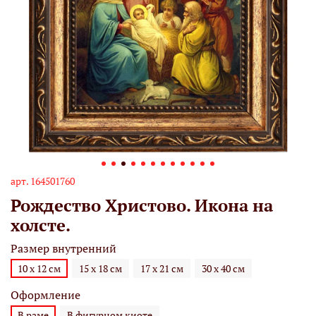
арт.
164501760
Рождество Христово. Икона на
холсте.
Размер внутренний
10 х 12 см
15 х 18 см
17 х 21 см
30 х 40 см
Оформление
В раме
В фигурном киоте