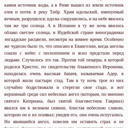
камня источник воды, а в Риме вышел из земли источник
елея и потек в реку Тибр. Храм идольский, именуемый
вечным, разрушился; идолы сокрушились, и на небе явилось
там же три солнца. А в Испании в ту же ночь явилось
облако светлее солнца, в Иудейской стране виноградники
энгаддские расцвели, несмотря на зимнее время. Особенно
же чудесно было то, что описано в Евангелии, когда ангелы
сошли с небес с песнопением и ясно предстали перед
людьми. Случилось это так. Против той пещеры, в которой
родился Христос, по свидетельству блаженного Иеронима,
находилась очень высокая башня, называемая Адер, в
которой жили пастыри стад. Там в ту ночь трое из них
случайно бодрствовали и стерегли свое стадо, и вот
верховный среди сил небесных ангел (которым, по мнению
святого Киприана, был святой благовестник Гавриил)
явился им в великом сиянии, блистая небесною славою,
которою он и их осиявал; увидев его, они очень испугались.
Но явившийся ангел, повелев им оставить страх и не