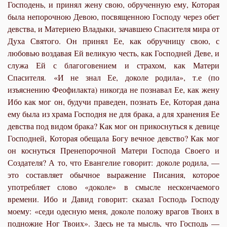
Господень, и принял жену свою, обрученную ему, Которая
была непорочною Девою, посвященною Господу через обет
девства, и Материею Владыки, зачавшею Спасителя мира от
Духа Святого. Он принял Ее, как обручницу свою, с
любовью воздавая Ей великую честь, как Господней Деве, и
служа Ей с благоговением и страхом, как Матери
Спасителя. «И не знал Ее, доколе родила», т.е (по
изъяснению Феофилакта) никогда не познавал Ее, как жену
Ибо как мог он, будучи праведен, познать Ее, Которая дана
ему была из храма Господня не для брака, а для хранения Ее
девства под видом брака? Как мог он прикоснуться к девице
Господней, Которая обещала Богу вечное девство? Как мог
он коснуться Пренепорочной Матери Господа Своего и
Создателя? А то, что Евангелие говорит: доколе родила, —
это составляет обычное выражение Писания, которое
употребляет слово «доколе» в смысле нескончаемого
времени. Ибо и Давид говорит: сказал Господь Господу
моему: «седи одесную меня, доколе положу врагов Твоих в
подножие Ног Твоих». Здесь не та мысль, что Господь —