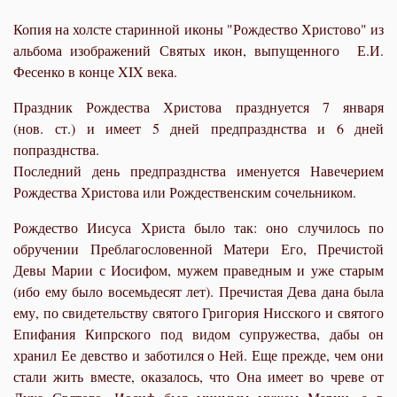
Копия на холсте старинной иконы "Рождество Христово" из
альбома изображений Святых икон, выпущенного Е.И.
Фесенко в конце XIX века.
Праздник Рождества Христова празднуется 7 января
(нов. ст.) и имеет 5 дней предпразднства и 6 дней
попразднства.
Последний день предпразднства именуется Навечерием
Рождества Христова или Рождественским сочельником.
Рождество Иисуса Христа было так: оно случилось по
обручении Преблагословенной Матери Его, Пречистой
Девы Марии с Иосифом, мужем праведным и уже старым
(ибо ему было восемьдесят лет). Пречистая Дева дана была
ему, по свидетельству святого Григория Нисского и святого
Епифания Кипрского под видом супружества, дабы он
хранил Ее девство и заботился о Ней. Еще прежде, чем они
стали жить вместе, оказалось, что Она имеет во чреве от