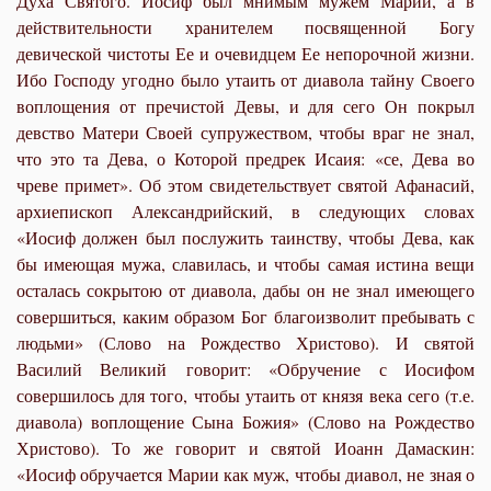
Духа Святого. Иосиф был мнимым мужем Марии, а в
действительности хранителем посвященной Богу
девической чистоты Ее и очевидцем Ее непорочной жизни.
Ибо Господу угодно было утаить от диавола тайну Своего
воплощения от пречистой Девы, и для сего Он покрыл
девство Матери Своей супружеством, чтобы враг не знал,
что это та Дева, о Которой предрек Исаия: «се, Дева во
чреве примет». Об этом свидетельствует святой Афанасий,
архиепископ Александрийский, в следующих словах
«Иосиф должен был послужить таинству, чтобы Дева, как
бы имеющая мужа, славилась, и чтобы самая истина вещи
осталась сокрытою от диавола, дабы он не знал имеющего
совершиться, каким образом Бог благоизволит пребывать с
людьми» (Слово на Рождество Христово). И святой
Василий Великий говорит: «Обручение с Иосифом
совершилось для того, чтобы утаить от князя века сего (т.е.
диавола) воплощение Сына Божия» (Слово на Рождество
Христово). То же говорит и святой Иоанн Дамаскин:
«Иосиф обручается Марии как муж, чтобы диавол, не зная о