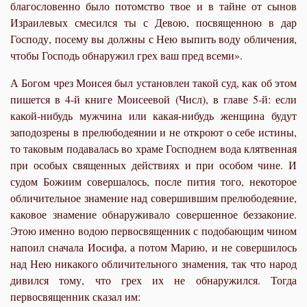
благословенно было потомство твое и в тайне от сынов
Израилевых смесился ты с Девою, посвященною в дар
Господу, посему вы должны с Нею выпить воду обличения
,
чтобы Господь обнаружил грех ваш пред всеми».
А Богом чрез Моисея был установлен такой суд, как об этом
пишется в 4-й книге Моисеевой (Числ), в главе 5-й: если
какой-нибудь мужчина или какая-нибудь женщина будут
заподозрены в прелюбодеянии и не откроют о себе истины,
то таковым подавалась во храме Господнем вода клятвенная
при особых священных действиях и при особом чине. И
судом Божиим совершалось, после пития того, некоторое
обличительное знамение над совершившим прелюбодеяние,
каковое знамение обнаруживало совершенное беззаконие.
Этою именно водою первосвященник с подобающим чином
напоил сначала Иосифа, а потом Марию, и не совершилось
над Нею никакого обличительного знамения, так что народ
дивился тому, что грех их не обнаружился. Тогда
первосвященник сказал им: