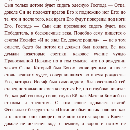
Сын только дотоле будет сидеть одесную Господа — Отца,
доколе Он не положит врагов Его к подножию ног Его; но
та, что и после того, как враги Его будут покорены под ноги
Его, Господь — Сын еще преславнее сидеть будет, как
Победитель, в бесконечные века. Подобно сему пишется о
святом Иосифе: «И не знал Ее, доколе родила» — не в том
смысле, будто бы потом он должен был познать Ее, как
думали некоторые еретики
, каковое учение чуждо
Православной Церкви; но в том смысле, что по рождении
такого Сына, Который был Богом воплощенным, и после
столь великих чудес, совершившихся во время рождества
Его, которых Иосиф был самовидцем, благочестивый сей
старец не только не смел коснуться Ее, но и глубоко почитал
Ее, как раб госпожу свою, служа Ей, как Матери Божией со
страхом и трепетом. О том слове «доколе» святой
Феофилакт беседует так: «Писание обычно так говорит, как
и о потопе оно говорит: «не возвратится ворон в Ковчег,
доколе не исчезнет вода с земли», а ворон и потом не