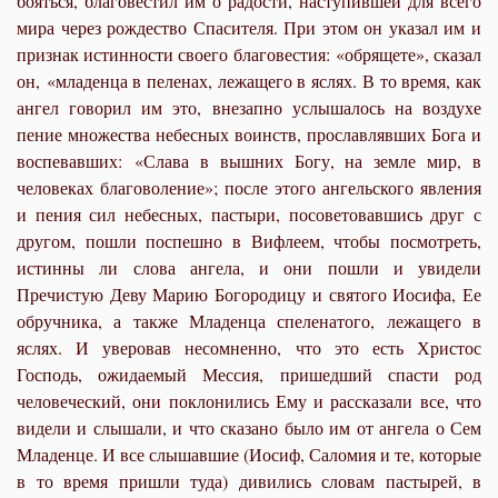
бояться, благовестил им о радости, наступившей для всего
мира через рождество Спасителя. При этом он указал им и
признак истинности своего благовестия: «обрящете», сказал
он, «младенца в пеленах, лежащего в яслях. В то время, как
ангел говорил им это, внезапно услышалось на воздухе
пение множества небесных воинств, прославлявших Бога и
воспевавших: «Слава в вышних Богу, на земле мир, в
человеках благоволение»; после этого ангельского явления
и пения сил небесных, пастыри, посоветовавшись друг с
другом, пошли поспешно в Вифлеем, чтобы посмотреть,
истинны ли слова ангела, и они пошли и увидели
Пречистую Деву Марию Богородицу и святого Иосифа, Ее
обручника, а также Младенца спеленатого, лежащего в
яслях. И уверовав несомненно, что это есть Христос
Господь, ожидаемый Мессия, пришедший спасти род
человеческий, они поклонились Ему и рассказали все, что
видели и слышали, и что сказано было им от ангела о Сем
Младенце. И все слышавшие (Иосиф, Саломия и те, которые
в то время пришли туда) дивились словам пастырей, в