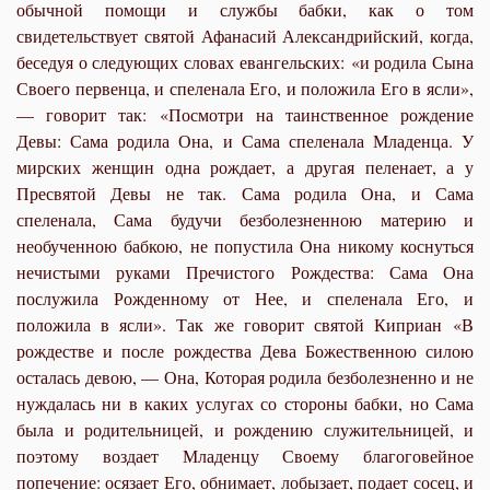
обычной помощи и службы бабки, как о том
свидетельствует святой Афанасий Александрийский, когда,
беседуя о следующих словах евангельских:
«и родила Сына
Своего первенца, и спеленала Его, и положила Его в ясли»
,
— говорит так: «Посмотри на таинственное рождение
Девы: Сама родила Она, и Сама спеленала Младенца. У
мирских женщин одна рождает, а другая пеленает, а у
Пресвятой Девы не так. Сама родила Она, и Сама
спеленала, Сама будучи безболезненною материю и
необученною бабкою, не попустила Она никому коснуться
нечистыми руками Пречистого Рождества: Сама Она
послужила Рожденному от Нее, и спеленала Его, и
положила в ясли». Так же говорит святой Киприан
«В
рождестве и после рождества Дева Божественною силою
осталась девою, — Она, Которая родила безболезненно и не
нуждалась ни в каких услугах со стороны бабки, но Сама
была и родительницей, и рождению служительницей, и
поэтому воздает Младенцу Своему благоговейное
попечение: осязает Его, обнимает, лобызает, подает сосец, и