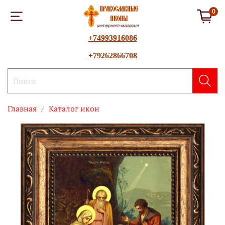
0
+74993916086
+79262866708
Главная
Каталог икон