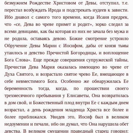
безмужнем Рождестве Христовом от Девы, отступил, т.е.
перестал возбуждать Ирода и подстрекать иудеев к зависти.
Ибо диавол с самого того времени, когда Исаия предрек,
что «се, Дева во чреве примет и родит», зорко следил за
всеми девицами, как бы которая из них не зачала без мужа и
не родила, оставаясь девою. Божие смотрение устроило
Обручение Девы Марии с Иосифом, дабы от князя тьмы
утаилось и девство Пречистой Богородицы, и воплощение
Бога Слова». Еще прежде совершения супружеской тайны,
Пречистая Дева Мария оказалась имеющею во чреве от
Духа Святого, и возрастало святое чрево Ее, вмещающее в
себе невместимого Бога. Особенно же обнаружилась Ее
беременность тогда, когда, по прошествии своего
трехмесячного пребывания у Елисаветы, Она возвратилась
в дом свой, и Божественный плод внутри Ее с каждым днем
возрастал, а день рождения младенца Христа все более и
более приближался. Увидев это, Иосиф был в великом
недоумении и печали, ибо он думал, что Она нарушила обет
девства. В великом смущении праведный старец говорил: