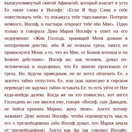
вышеупомянутый святой Афанасий, который влагает в уста
Ее такие слова к Иосифу: «Если Я буду Сама о себе
повествовать тебе, то покажусь тебе тщеславною. Потерпи
немного, Иосиф, и пастыри откроют тебе обо Мне». Одно
только и говорила Дева Мария Иосифу в ответ на его
недоумение: «Жив Господь, хранящий Меня доныне в
непорочном девстве, ибо Я не познала греха, никто не
прикоснулся Меня, а то, что во Мне, от Божия хотения и по
Божию действию». Иосиф же, как человек, думал по-
человечески и подозревал, что Ее зачатие произошло от
греха. Но, будучи праведным, он не хотел обличить Ее, а
захотел тайно отпустить Ее, или (как написано в сирском
переводе) он задумал тайно оставить Ее, то есть уйти от Нее
куда-нибудь далеко. Когда же он это помыслил, вот ангел
Господень во сне явился ему, говоря «Иосиф, сын Давидов,
не бойся принять Марию, жену твою». Ангел потому
называет Деву женою Иосифа, чтобы опровергнуть мысль
его о прелюбодеянии (ибо Иосиф думал, что Мария зачала
от прелюбодеяния). Ангел как бы так говорил Иосифу: