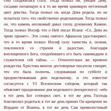
Она сподобилась стать. Тогда познал он, увидев Деву,
сосцами питающую и в то же время хранящую нетленный
цвет девства. Тогда познал он, когда Дева родила, но не
испытала того, что свойственно родильницам. Тогда познал
он, что камень несекомый давал сосец духовному Камню.
Тогда познал Иосиф, что о Ней писал Исаия: «Се, Дева во
чреве примет». Эти слова святого Афанасия удостоверяют,
что в то время познал Иосиф силу таинства и, познав,
поклонился со страхом и радостью, благодаря
воплощенного Бога, сподобившего его быть самовидцем и
служителем сей тайны. — Относительно же времени
рождества Христова многие достоверные писатели говорят,
что это была полночь, следовавшая по субботе и
предшествовавшая дню недельному, и это известие
согласуется с VI Вселенским собором, который так
объясняет празднование дня недельного (воскресного): «ибо
в тот день Бог сотворил свет, в тот же день Господь
благоволил родиться; в тот же день принял Он крещение во
Иордане от Иоанна, в тот же день Сам премилостивый