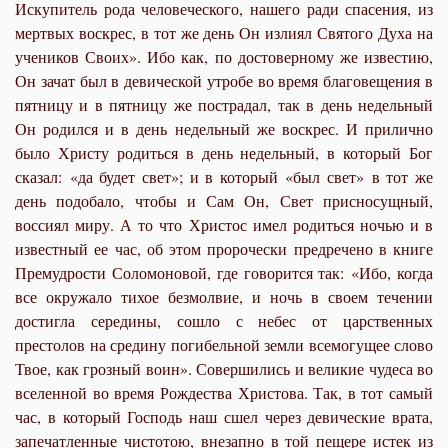
Искупитель рода человеческого, нашего ради спасения, из
мертвых воскрес, в тот же день Он излиял Святого Духа на
учеников Своих». Ибо как, по достоверному же известию,
Он зачат был в девической утробе во время благовещения в
пятницу и в пятницу же пострадал, так в день недельный
Он родился и в день недельный же воскрес. И прилично
было Христу родиться в день недельный, в который Бог
сказал: «да будет свет»; и в который «был свет» в тот же
день подобало, чтобы и Сам Он, Свет присносущный,
воссиял миру. А то что Христос имел родиться ночью и в
известный ее час, об этом пророчески предречено в книге
Премудрости Соломоновой, где говорится так: «Ибо, когда
все окружало тихое безмолвие, и ночь в своем течении
достигла середины, сошло с небес от царственных
престолов на средину погибельной земли всемогущее слово
Твое, как грозный воин». Совершились и великие чудеса во
вселенной во время Рождества Христова. Так, в тот самый
час, в который Господь наш сшел через девические врата,
запечатленные чистотою, внезапно в той пещере истек из