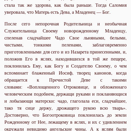
стала так же здорова, как была раньше. Тогда Саломия
уверовала, что Матерь есть Дева, а Младенец — Бог.
После сего непорочная Родительница и необычная
Служительница Своему новорожденному Младенцу,
спеленав сладчайшее Чадо Свое льняными, белыми,
чистыми, тонкими пеленами, заблаговременно
приготовленными для сего и из Назарета принесенными, и,
положив Его в яслях, находившихся в той же пещере,
поклонилась Ему, как Богу и Создателю Своему, о чем
вспоминает блаженный Иосиф, творец канонов, когда
обращается к Пречистой Деве с такими
словами: «Воплощенного Отроковице, и обложеннаго
человеческим подобием, держащи руками и покланяющися
и лобызающи матерски: чадо, глаголала еси, сладчайшее,
тако тя сице держу, дрожащего рукою всю тварь».
Достоверно, что Богоотроковица поклонилась до земли
Рожденному от Нее, лежащему в яслях, и их с удивлением
окружали невидимо ангельские чины. А к яслям были