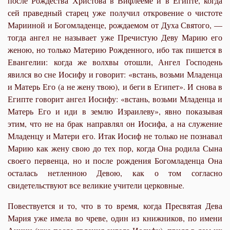
после Рождества Христова в Вифлееме и в Египте, когда
сей праведный старец уже получил откровение о чистоте
Марииной и Богомладенце, рождаемом от Духа Святого, —
тогда ангел не называет уже Пречистую Деву Марию его
женою, но только Материю Рожденного, ибо так пишется в
Евангелии: когда же волхвы отошли, Ангел Господень
явился во сне Иосифу и говорит: «встань, возьми Младенца
и Матерь Его (а не жену твою), и беги в Египет». И снова в
Египте говорит ангел Иосифу: «встань, возьми Младенца и
Матерь Его и иди в землю Израилеву», явно показывая
этим, что не на брак направлял он Иосифа, а на служение
Младенцу и Матери его. Итак Иосиф не только не познавал
Марию как жену свою до тех пор, когда Она родила Сына
своего первенца, но и после рождения Богомладенца Она
осталась нетленною Девою, как о том согласно
свидетельствуют все великие учители церковные.
Повествуется и то
, что в то время, когда Пресвятая Дева
Мария уже имела во чреве, один из книжников, по имени