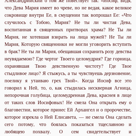
Александрийский о том же повествует так: «Иосиф, видя,
что Дева Мария имеет во чреве, но не ведая, какое великое
сокровище внутри Ее, в смущении так вопрошал Ее: «Что
случилось с Тобою, Мария? Не ты ли чистая Дева,
воспитанная в священных притворах храма? Не Ты ли
Мария, не хотевшая взирать на лица мужей? Не Ты ли
Мария, Которую священники не могли уговорить вступить
в брак? Не ты ли Мария, обещавшая сохранить розу девства
неувядаемою? Где чертог Твоего целомудрия? Где горница,
охранявшая Твою девственную чистоту? Где Твое
стыдливое лицо? Я стыжусь, а ты чувствуешь дерзновение,
поелику я утаиваю грех Твой». Когда Иосиф все это
говорил к Ней, то, о, как стыдилась нескверная Агница,
непорочная голубица, целомудренная Дева, краснея в лице
от таких слов Иосифовых! Не смела Она открыть ему о
благовестии, которое принес Ей Архангел и о пророчестве,
которое изрекла о Ней Елисавета, — не смела Она сделать
сего потому, что боялась показаться тщеславною и
любящею похвалу. О сем свидетельствует и