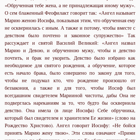
«Обрученная тебе жена, а не принадлежащая иному мужу».
О сем блаженный Феофилакт говорит так: «Ангел называет
Марию женою Иосифа, показывая этим, что обрученная ему
не осквернилась с иным. А также и потому, чтобы вместе с
девством было почтено и законное супружество» Так
рассуждает и святой Василий Великий: «Ангел назвал
Марию и Девою, и обрученною мужу, чтобы и девство
почтить, и брак не укорить. Девство было избрано как
необходимое для святого рождения, а обручение, которое
есть начало брака, было совершено по закону для того,
чтобы не подумал кто, что рождение произошло от
беззакония, а также и для того, чтобы Иосиф был
всегдашним свидетелем Марииной чистоты, дабы Она не
подверглась нареканиям за то, что будто бы осквернила
девство. Она имела (в лице Иосифа) Себе обручника,
который был свидетелем и хранителем Ее жизни» (слово на
Рождество Христово). Ангел говорит Иосифу: «Не бойся
принять Марию жену твою». Эти слова означают «Прими