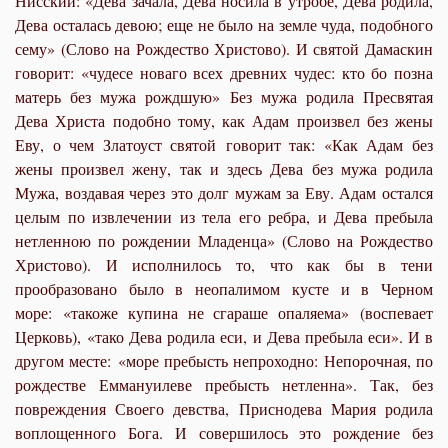
Нисский: «Дева зачала, Дева носила в утробе, Дева родила,
Дева осталась девою; еще не было на земле чуда, подобного
сему» (Слово на Рождество Христово). И святой Дамаскин
говорит: «чудесе новаго всех древних чудес: кто бо позна
матерь без мужа рождшую»
Без мужа родила Пресвятая
Дева Христа подобно тому, как Адам произвел без жены
Еву, о чем Златоуст святой
говорит так: «Как Адам без
жены произвел жену, так и здесь Дева без мужа родила
Мужа, воздавая через это долг мужам за Еву. Адам остался
целым по извлечении из тела его ребра, и Дева пребыла
нетленною по рождении Младенца» (Слово на Рождество
Христово). И исполнилось то, что как бы в тени
прообразовано было в неопалимом кусте и в Черном
море:
«такоже купина не сгараше опаляема»
(воспевает
Церковь),
«тако Дева родила еси, и Дева пребыла еси»
. И в
другом месте:
«море пребысть непроходно: Непорочная, по
рождестве Еммануилеве пребысть нетленна»
. Так, без
повреждения Своего девства, Приснодева Мария родила
воплощенного Бога. И совершилось это рождение без