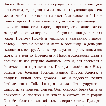
Чистой Невесте пришло время родить, и он стал искать дом
для ночлега, где Родящая могла бы найти удобное для Себя
место, чтобы произвести на свет благословенный Плод
Своего чрева. Но не нашел он для себя пристанища, по
причине множества народа, пришедшего записываться,
который не только переполнил общую гостиницу, но и весь
город. Поэтому Иосиф и удалился в названную пещеру,
потому — что не было им места в гостинице, а день уже
склонялся к вечеру. А та пещера служила пристанищем для
скота, и в ней-то Пречистая и Преблагословенная Дева в
полночный час усердно молилась Богу и, вся пребывая в
богомыслии и горя желанием Господа и любовью к Нему,
родила без болезни Господа нашего Иисуса Христа, в
двадцать пятый день декабря
Так и подобало родить
.
безболезненно Той, Которая зачала без супружеской
сладости:
не познала
, сказала Она,
сладости брака была не
причастна
. А поелику Она зачала в чистоте, то и родила
Она без болезни, как об этом говорит святой Григорий