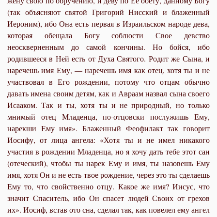
жену свою по обручению, и деву по Ее обету, данному Богу
(так объясняют святой Григорий Нисский и блаженный
Иероним), ибо Она есть первая в Израильском народе дева,
которая обещала Богу соблюсти Свое девство
неоскверненным до самой кончины. Но бойся, ибо
родившееся в Ней есть от Духа Святого. Родит же Сына, и
наречешь имя Ему, — наречешь имя как отец, хотя ты и не
участвовал в Его рождении, потому что отцам обычно
давать имена своим детям, как и Авраам назвал сына своего
Исааком. Так и ты, хотя ты и не природный, но только
мнимый отец Младенца, по-отцовски послужишь Ему,
нарекши Ему имя». Блаженный Феофилакт так говорит
Иосифу, от лица ангела: «Хотя ты и не имел никакого
участия в рождении Младенца, но я хочу дать тебе этот сан
(отеческий), чтобы ты нарек Ему и имя, ты назовешь Ему
имя, хотя Он и не есть твое рождение, через это ты сделаешь
Ему то, что свойственно отцу. Какое же имя? Иисус, что
значит Спаситель, ибо Он спасет людей Своих от грехов
их». Иосиф, встав ото сна, сделал так, как повелел ему ангел