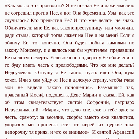
«Как могло это произойти? Я не познал Ее и даже мыслию
не согрешил против Нее, а вот Она беременна. Увы, как это
случилось? Кто прельстил Ее? И что мне делать, не знаю.
Обличить ли мне Ее, как законопреступницу, или умолчать
ради стыда, который тогда ляжет на Нее и на меня? Если я
обличу Ее, то, конечно, Она будет побита камнями по
закону Моисееву, и я явлюсь как бы мучителем, предавшим
Ее на лютую смерть. Если же я не подвергну Ее обличению,
то буду иметь часть с прелюбодеями. Что же мне делать?
Недоумеваю. Отпущу я Ее тайно, пусть идет Она, куда
хочет. Или я сам уйду от Нее в далекую страну, чтобы глаза
мои не видели такого поношения». Размышляя так,
праведный Иосиф подошел к Деве Марии и сказал Ей, как
об этом свидетельствует святой Софроний, патриарх
Иерусалимский: «Мария, что дело сие, еже в тебе зрю; за
честь, срамоту: за веселие, скорбь: вместо еже хвалитися,
укоризну ми принесла еси: от иерей из церкве тако
непорочну тя приях, и что се видимое». И святой Афанасий