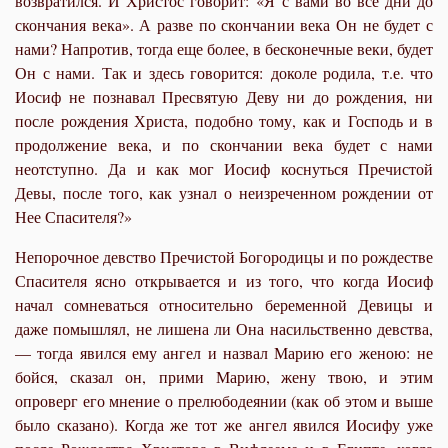
возвратился. И Христос говорит: «Я с вами во все дни до
скончания века». А разве по скончании века Он не будет с
нами? Напротив, тогда еще более, в бесконечные веки, будет
Он с нами. Так и здесь говорится: доколе родила, т.е. что
Иосиф не познавал Пресвятую Деву ни до рождения, ни
после рождения Христа, подобно тому, как и Господь и в
продолжение века, и по скончании века будет с нами
неотступно. Да и как мог Иосиф коснуться Пречистой
Девы, после того, как узнал о неизреченном рождении от
Нее Спасителя?»
Непорочное девство Пречистой Богородицы и по рождестве
Спасителя ясно открывается и из того, что когда Иосиф
начал сомневаться относительно беременной Девицы и
даже помышлял, не лишена ли Она насильственно девства,
— тогда явился ему ангел и назвал Марию его женою: не
бойся, сказал он, прими Марию, жену твою, и этим
опроверг его мнение о прелюбодеянии (как об этом и выше
было сказано). Когда же тот же ангел явился Иосифу уже