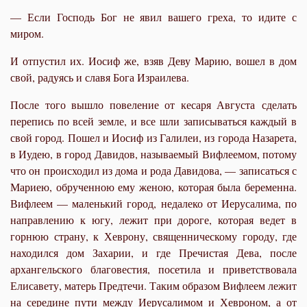
— Если Господь Бог не явил вашего греха, то идите с
миром.
И отпустил их. Иосиф же, взяв Деву Марию, вошел в дом
свой, радуясь и славя Бога Израилева.
После того вышло повеление от кесаря Августа
сделать
перепись по всей земле, и все шли записываться каждый в
свой город. Пошел и Иосиф из Галилеи, из города Назарета,
в Иудею, в город Давидов, называемый Вифлеемом, потому
что он происходил из дома и рода Давидова, — записаться с
Мариею, обрученною ему женою, которая была беременна.
Вифлеем — маленький город, недалеко от Иерусалима, по
направлению к югу, лежит при дороге, которая ведет в
горнюю страну, к Хеврону, священническому городу, где
находился дом Захарии, и где Пречистая Дева, после
архангельского благовестия, посетила и приветствовала
Елисавету, матерь Предтечи. Таким образом Вифлеем лежит
на середине пути между Иерусалимом и Хевроном, а от