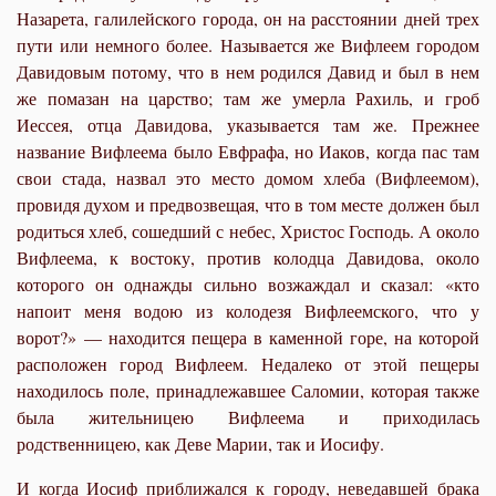
Назарета, галилейского города, он на расстоянии дней трех
пути или немного более. Называется же Вифлеем городом
Давидовым потому, что в нем родился Давид и был в нем
же помазан на царство; там же умерла Рахиль, и гроб
Иессея, отца Давидова, указывается там же. Прежнее
название Вифлеема было Евфрафа, но Иаков, когда пас там
свои стада, назвал это место домом хлеба (Вифлеемом),
провидя духом и предвозвещая, что в том месте должен был
родиться хлеб, сошедший с небес, Христос Господь. А около
Вифлеема, к востоку, против колодца Давидова, около
которого он однажды сильно возжаждал и сказал: «кто
напоит меня водою из колодезя Вифлеемского, что у
ворот?» — находится пещера в каменной горе, на которой
расположен город Вифлеем. Недалеко от этой пещеры
находилось поле, принадлежавшее Саломии, которая также
была жительницею Вифлеема и приходилась
родственницею, как Деве Марии, так и Иосифу.
И когда Иосиф приближался к городу, неведавшей брака