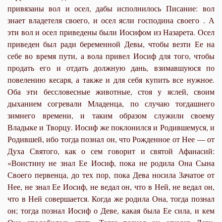
привязаны вол и осел, дабы исполнилось Писание: вол
знает владетеля своего, и осел ясли господина своего . А
эти вол и осел приведены были Иосифом из Назарета. Осел
приведен был ради беременной Девы, чтобы везти Ее на
себе во время пути, а вола привел Иосиф для того, чтобы
продать его и отдать должную дань, взимавшуюся по
повелению кесаря, а также и для себя купить все нужное.
Оба эти бессловесные животные, стоя у яслей, своим
дыханием согревали Младенца, по случаю тогдашнего
зимнего времени, и таким образом служили своему
Владыке и Творцу. Иосиф же поклонился и Родившемуся, и
Родившей, ибо тогда познал он, что Рожденное от Нее — от
Духа Святого, как о сем говорит и святой Афанасий:
«Воистину не знал Ее Иосиф, пока не родила Она Сына
Своего первенца, до тех пор, пока Дева носила Зачатое от
Нее, не знал Ее Иосиф, не ведал он, что в Ней, не ведал он,
что в Ней совершается. Когда же родила Она, тогда познал
он; тогда познал Иосиф о Деве, какая была Ее сила, и кем