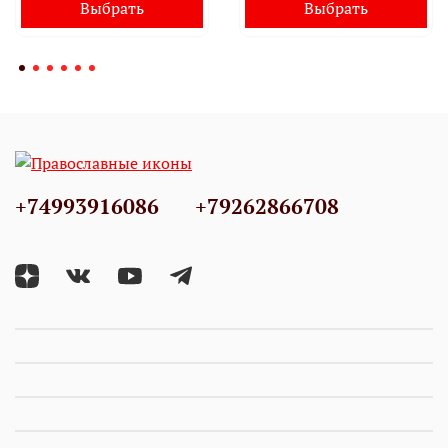
Выбрать
Выбрать
+74993916086
+79262866708