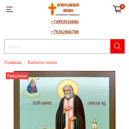
0
+74993916086
+79262866708
Главная
Каталог икон
Предзаказ