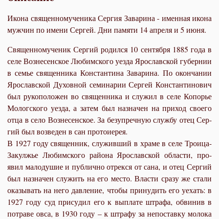
Икона священномученика Сергия Заварина - именная икона
мужчин по имени Сергей. Дни памяти 14 апреля и 5 июня.
Свя­щен­но­му­че­ник Сер­гий ро­дил­ся 10 сен­тяб­ря 1885 го­да в
се­ле Воз­не­сен­ское Лю­бим­ско­го уез­да Яро­слав­ской гу­бер­нии
в се­мье свя­щен­ни­ка Кон­стан­ти­на За­ва­ри­на. По окон­ча­нии
Яро­слав­ской Ду­хов­ной се­ми­на­рии Сер­гей Кон­стан­ти­но­вич
был ру­ко­по­ло­жен во свя­щен­ни­ка и слу­жил в се­ле Ко­по­рье
Мо­лог­ско­го уез­да, а за­тем был на­зна­чен на при­ход сво­е­го
от­ца в се­ло Воз­не­сен­ское. За без­упреч­ную служ­бу отец Сер­
гий был воз­ве­ден в сан про­то­и­е­рея.
В 1927 го­ду свя­щен­ник, слу­жив­ший в хра­ме в се­ле Тро­и­ца-
За­кул­жье Лю­бим­ско­го рай­о­на Яро­слав­ской об­ла­сти, про­
явил ма­ло­ду­шие и пуб­лич­но от­рек­ся от са­на, и отец Сер­гий
был на­зна­чен слу­жить на его ме­сто. Вла­сти сра­зу же ста­ли
ока­зы­вать на него дав­ле­ние, чтобы при­ну­дить его уехать: в
1927 го­ду суд при­су­дил его к вы­пла­те штра­фа, об­ви­нив в
по­тра­ве ов­са, в 1930 го­ду – к штра­фу за непо­став­ку мо­ло­ка