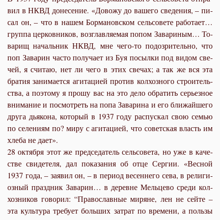
вил в НКВД до­не­се­ние. «До­во­жу до ва­ше­го све­де­ния, – пи­
сал он, – что в на­шем Бор­ма­нов­ском сель­со­ве­те ра­бо­та­ет…
груп­па цер­ков­ни­ков, воз­глав­ля­е­мая по­пом За­ва­ри­ным… То­
ва­рищ на­чаль­ник НКВД, мне че­го-то по­до­зри­тель­но, что
поп За­ва­рин ча­сто по­лу­ча­ет из Буя по­сыл­ки под ви­дом све­
чей, я счи­таю, нет ли че­го в этих све­чах; а так же вся эта
бра­тия за­ни­ма­ет­ся аги­та­ци­ей про­тив кол­хоз­но­го стро­и­тель­
ства, а по­это­му я про­шу вас на это де­ло об­ра­тить се­рьез­ное
вни­ма­ние и по­смот­реть на по­па За­ва­ри­на и его бли­жай­ше­го
дру­га дья­ко­на, ко­то­рый в 1937 го­ду рас­пус­кал свою се­мью
по се­ле­ни­ям по? ми­ру с аги­та­ци­ей, что со­вет­ская власть им
хле­ба не да­ет».
28 ок­тяб­ря этот же пред­се­да­тель сель­со­ве­та, но уже в ка­че­
стве сви­де­те­ля, дал по­ка­за­ния об от­це Сер­гии. «Вес­ной
1937 го­да, – за­явил он, – в пе­ри­од ве­сен­не­го се­ва, в ре­ли­ги­
оз­ный празд­ник За­ва­рин… в де­ревне Мель­це­во сре­ди кол­
хоз­ни­ков го­во­рил: “Пра­во­слав­ные ми­ряне, лен не сей­те –
эта куль­ту­ра тре­бу­ет боль­ших за­трат по вре­ме­ни, а поль­зы