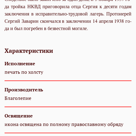
да трой­ка НКВД при­го­во­ри­ла от­ца Сер­гия к де­ся­ти го­дам
за­клю­че­ния в ис­пра­ви­тель­но-тру­до­вой ла­герь. Про­то­и­е­рей
Сер­гий За­ва­рин скон­чал­ся в за­клю­че­нии 14 ап­ре­ля 1938 го­
да и был по­гре­бен в без­вест­ной мо­ги­ле.
Характеристики
Исполнение
печать по холсту
Производитель
Благолепие
Освящение
икона освящена по полному православному обряду