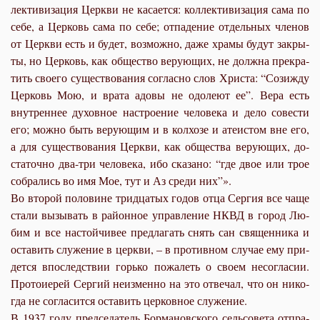
лек­ти­ви­за­ция Церк­ви не ка­са­ет­ся: кол­лек­ти­ви­за­ция са­ма по
се­бе, а Цер­ковь са­ма по се­бе; от­па­де­ние от­дель­ных чле­нов
от Церк­ви есть и бу­дет, воз­мож­но, да­же хра­мы бу­дут за­кры­
ты, но Цер­ковь, как об­ще­ство ве­ру­ю­щих, не долж­на пре­кра­
тить сво­е­го су­ще­ство­ва­ния со­глас­но слов Хри­ста: “Со­зи­жду
Цер­ковь Мою, и вра­та адо­вы не одо­ле­ют ее”. Ве­ра есть
внут­рен­нее ду­хов­ное на­стро­е­ние че­ло­ве­ка и де­ло со­ве­сти
его; мож­но быть ве­ру­ю­щим и в кол­хо­зе и ате­и­стом вне его,
а для су­ще­ство­ва­ния Церк­ви, как об­ще­ства ве­ру­ю­щих, до­
ста­точ­но два-три че­ло­ве­ка, ибо ска­за­но: “где двое или трое
со­бра­лись во имя Мое, тут и Аз сре­ди них”».
Во вто­рой по­ло­вине трид­ца­тых го­дов от­ца Сер­гия все ча­ще
ста­ли вы­зы­вать в рай­он­ное управ­ле­ние НКВД в го­род Лю­
бим и все на­стой­чи­вее пред­ла­гать снять сан свя­щен­ни­ка и
оста­вить слу­же­ние в церк­ви, – в про­тив­ном слу­чае ему при­
дет­ся впо­след­ствии горь­ко по­жа­леть о сво­ем несо­гла­сии.
Про­то­и­е­рей Сер­гий неиз­мен­но на это от­ве­чал, что он ни­ко­
гда не со­гла­сит­ся оста­вить цер­ков­ное слу­же­ние.
В 1937 го­ду пред­се­да­тель Бор­ма­нов­ско­го сель­со­ве­та от­пра­