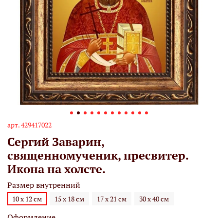
арт.
429417022
Сергий Заварин,
священномученик, пресвитер.
Икона на холсте.
Размер внутренний
10 х 12 см
15 х 18 см
17 х 21 см
30 х 40 см
Оформление