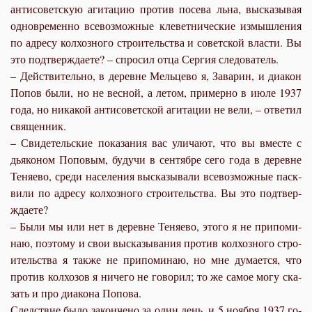
ан­ти­со­вет­скую аги­та­цию про­тив по­се­ва льна, вы­ска­зы­вая
од­новре­мен­но все­воз­мож­ные кле­вет­ни­че­ские из­мыш­ле­ния
по адре­су кол­хоз­но­го стро­и­тель­ства и со­вет­ской вла­сти. Вы
это под­твер­жда­е­те? – спро­сил от­ца Сер­гия сле­до­ва­тель.
– Дей­стви­тель­но, в де­ревне Мель­це­во я, За­ва­рин, и диа­кон
По­пов бы­ли, но не вес­ной, а ле­том, при­мер­но в июле 1937
го­да, но ни­ка­кой ан­ти­со­вет­ской аги­та­ции не ве­ли, – от­ве­тил
свя­щен­ник.
– Сви­де­тель­ские по­ка­за­ния вас ули­ча­ют, что вы вме­сте с
дья­ко­ном По­по­вым, бу­дучи в сен­тяб­ре се­го го­да в де­ревне
Те­ня­е­во, сре­ди на­се­ле­ния вы­ска­зы­ва­ли все­воз­мож­ные паск­
ви­ли по адре­су кол­хоз­но­го стро­и­тель­ства. Вы это под­твер­
жда­е­те?
– Бы­ли мы или нет в де­ревне Те­ня­е­во, это­го я не при­по­ми­
наю, по­это­му и свои вы­ска­зы­ва­ния про­тив кол­хоз­но­го стро­
и­тель­ства я так­же не при­по­ми­наю, но мне ду­ма­ет­ся, что
про­тив кол­хо­зов я ни­че­го не го­во­рил; то же са­мое мо­гу ска­
зать и про диа­ко­на По­по­ва.
След­ствие бы­ло за­кон­че­но за один день, и 5 но­яб­ря 1937 го­