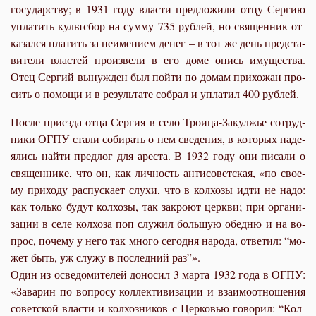
го­су­дар­ству; в 1931 го­ду вла­сти пред­ло­жи­ли от­цу Сер­гию
упла­тить культсбор на сум­му 735 руб­лей, но свя­щен­ник от­
ка­зал­ся пла­тить за неиме­ни­ем де­нег – в тот же день пред­ста­
ви­те­ли вла­стей про­из­ве­ли в его до­ме опись иму­ще­ства.
Отец Сер­гий вы­нуж­ден был пой­ти по до­мам при­хо­жан про­
сить о по­мо­щи и в ре­зуль­та­те со­брал и упла­тил 400 руб­лей.
По­сле при­ез­да от­ца Сер­гия в се­ло Тро­и­ца-За­кул­жье со­труд­
ни­ки ОГПУ ста­ли со­би­рать о нем све­де­ния, в ко­то­рых на­де­
я­лись най­ти пред­лог для аре­ста. В 1932 го­ду они пи­са­ли о
свя­щен­ни­ке, что он, как лич­ность ан­ти­со­вет­ская, «по сво­е­
му при­хо­ду рас­пус­ка­ет слу­хи, что в кол­хо­зы ид­ти не на­до:
как толь­ко бу­дут кол­хо­зы, так за­кро­ют церк­ви; при ор­га­ни­
за­ции в се­ле кол­хо­за поп слу­жил боль­шую обед­ню и на во­
прос, по­че­му у него так мно­го се­го­дня на­ро­да, от­ве­тил: “мо­
жет быть, уж слу­жу в по­след­ний раз”».
Один из осве­до­ми­те­лей до­но­сил 3 мар­та 1932 го­да в ОГПУ:
«За­ва­рин по во­про­су кол­лек­ти­ви­за­ции и вза­и­мо­от­но­ше­ния
со­вет­ской вла­сти и кол­хоз­ни­ков с Цер­ко­вью го­во­рил: “Кол­