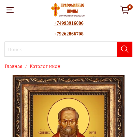
0
+74993916086
+79262866708
Главная
Каталог икон