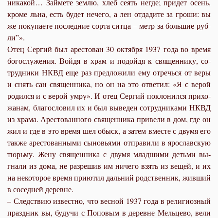
ни­ка­кой… Зай­ме­те зем­лю, хлеб се­ять негде; при­дет осень,
кро­ме льна, есть бу­дет нече­го, а лен от­да­ди­те за гро­ши: вы
же по­ку­па­е­те по­след­ние сор­та сит­ца – метр за боль­шие руб­
ли”».
Отец Сер­гий был аре­сто­ван 30 ок­тяб­ря 1937 го­да во вре­мя
бо­го­слу­же­ния. Вой­дя в храм и по­дой­дя к свя­щен­ни­ку, со­
труд­ни­ки НКВД еще раз пред­ло­жи­ли ему от­речь­ся от ве­ры
и снять сан свя­щен­ни­ка, но он на это от­ве­тил: «Я с ве­рой
ро­дил­ся и с ве­рой умру». И отец Сер­гий по­кло­нил­ся при­хо­
жа­нам, бла­го­сло­вил их и был вы­ве­ден со­труд­ни­ка­ми НКВД
из хра­ма. Аре­сто­ван­но­го свя­щен­ни­ка при­ве­ли в дом, где он
жил и где в это вре­мя шел обыск, а за­тем вме­сте с дву­мя его
так­же аре­сто­ван­ны­ми сы­но­вья­ми от­пра­ви­ли в яро­слав­скую
тюрь­му. Же­ну свя­щен­ни­ка с дву­мя млад­ши­ми детьми вы­
гна­ли из до­ма, не раз­ре­шив им ни­че­го взять из ве­щей, и их
на неко­то­рое вре­мя при­ютил даль­ний род­ствен­ник, жив­ший
в со­сед­ней де­ревне.
– След­ствию из­вест­но, что вес­ной 1937 го­да в ре­ли­ги­оз­ный
празд­ник вы, бу­дучи с По­по­вым в де­ревне Мель­це­во, ве­ли