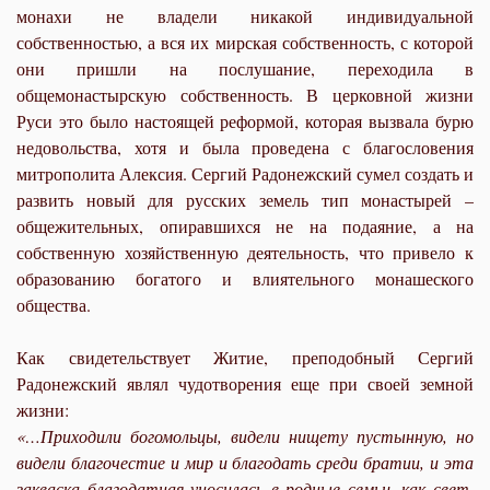
монахи не владели никакой индивидуальной
собственностью, а вся их мирская собственность, с которой
они пришли на послушание, переходила в
общемонастырскую собственность. В церковной жизни
Руси это было настоящей реформой, которая вызвала бурю
недовольства, хотя и была проведена с благословения
митрополита Алексия. Сергий Радонежский сумел создать и
развить новый для русских земель тип монастырей –
общежительных, опиравшихся не на подаяние, а на
собственную хозяйственную деятельность, что привело к
образованию богатого и влиятельного монашеского
общества.
Как свидетельствует Житие, преподобный Сергий
Радонежский являл чудотворения еще при своей земной
жизни:
«…Приходили богомольцы, видели нищету пустынную, но
видели благочестие и мир и благодать среди братии, и эта
закваска благодатная уносилась в родные семьи, как свет,