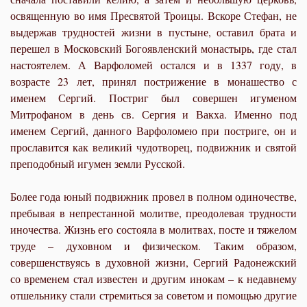
освященную во имя Пресвятой Троицы. Вскоре Стефан, не
выдержав трудностей жизни в пустыне, оставил брата и
перешел в Московский Богоявленский монастырь, где стал
настоятелем. А Варфоломей остался и в 1337 году, в
возрасте 23 лет, принял пострижение в монашество с
именем Сергий. Постриг был совершен игуменом
Митрофаном в день св. Сергия и Вакха. Именно под
именем Сергий, данного Варфоломею при постриге, он и
прославится как великий чудотворец, подвижник и святой
преподобный игумен земли Русской.
Более года юный подвижник провел в полном одиночестве,
пребывая в непрестанной молитве, преодолевая трудности
иночества. Жизнь его состояла в молитвах, посте и тяжелом
труде – духовном и физическом. Таким образом,
совершенствуясь в духовной жизни, Сергий Радонежский
со временем стал известен и другим инокам – к недавнему
отшельнику стали стремиться за советом и помощью другие