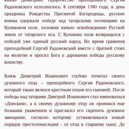
Радонежского исполнилось: 8 сентября 1380 года, в день
праздника Рождества Пресвятой Богородицы, русские
воины одержали победу над татарскими полчищами на
Куликовом поле, положив начало освобождению Русской
земли от татарского ига. С Куликова поля возвращался с
победой уже единый русский народ. Во время сражения
преподобный Сергий Радонежский вместе с братией стоял
на молитве и просил Бога о даровании победы русскому
воинству.
Князь Димитрий Иоаннович глубоко почитал своего
духовного отца – преподобного Сергия Радонежского,
который также являлся крестным отцом его сыновей. После
победы над татарами Дмитрий Иоаннович стал именоваться
«Донским», а к своему духовному отцу он проникся еще
большим уважением и пригласил его скрепить духовное
завещание, согласно которому устанавливался новый
порядок престолонаследия – от отца к старшему сыну. До