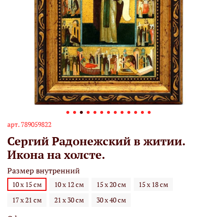
арт.
789059822
Сергий Радонежский в житии.
Икона на холсте.
Размер внутренний
10 х 15 см
10 х 12 см
15 х 20 см
15 х 18 см
17 х 21 см
21 х 30 см
30 х 40 см