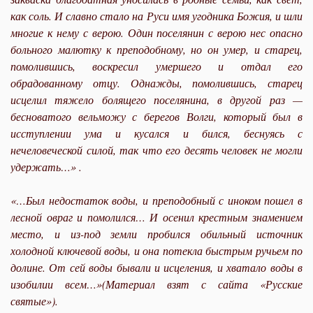
как соль. И славно стало на Руси имя угодника Божия, и шли
многие к нему с верою. Один поселянин с верою нес опасно
больного малютку к преподобному, но он умер, и старец,
помолившись, воскресил умершего и отдал его
обрадованному отцу. Однажды, помолившись, старец
исцелил тяжело болящего поселянина, в другой раз —
бесноватого вельможу с берегов Волги, который был в
исступлении ума и кусался и бился, беснуясь с
нечеловеческой силой, так что его десять человек не могли
удержать…» .
«…Был недостаток воды, и преподобный с иноком пошел в
лесной овраг и помолился… И осенил крестным знамением
место, и из-под земли пробился обильный источник
холодной ключевой воды, и она потекла быстрым ручьем по
долине. От сей воды бывали и исцеления, и хватало воды в
изобилии всем…»(Материал взят с сайта «Русские
святые»).