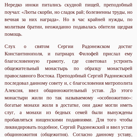
Нередко иноки питались скудной пищей, преподобный
поучал: «Люты скорби, но сладок рай; болезненны труды, но
вечная за них награда». Но в час крайней нужды, по
молитвам братии, неожиданно подавалась обители щедрая
помощь.
Слух о святом Сергии Радонежском достиг
Константинополя, и патриарх Филофей прислал ему
благословенную грамоту, где советовал устроить
общежительный монастырь по образцу монастырей
православного Востока. Преподобный Сергий Радонежский
последовал данному совету и, с благословения митрополита
Алексия, ввел общинножительный устав. До этого
монастыри жили по так называемому «особножитию»:
богатые монахи жили в достатке, они даже могли иметь
слуг, а монахи из бедных семей были вынуждены
пробавляться нищенскими подаяниями. Для того чтобы
ликвидировать подобное, Сергий Радонежский и ввел устав
общинножития (общежития). Согласно данному уставу,