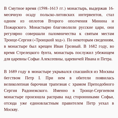
В Смутное время (1598–1613 гг.) монастырь, выдержав 16-
месячную осаду польско-литовских интервентов, стал
одним из оплотов Второго ополчения Минина и
Пожарского. Монастырю благоволили русские цари, они
регулярно совершали паломничества к святым местам
Троице-Сергия («Троицкий ход»). По некоторым сведениям,
в монастыре был крещен Иван Грозный. В 1682 году, во
время Стрелецкого бунта, монастырь послужил убежищем
для царевны Софьи Алексеевны, царевичей Ивана и Петра.
В 1689 году в монастыре укрывался спасшийся из Москвы
бегством Петр I. При нем в обители появилась
великолепная барочная трапезная с храмом Преподобного
Сергия Радонежского. Именно в Троице-Сергиевом
монастыре произошла расправа над сторонниками Софьи,
отсюда уже единовластным правителем Петр уехал в
Москву.