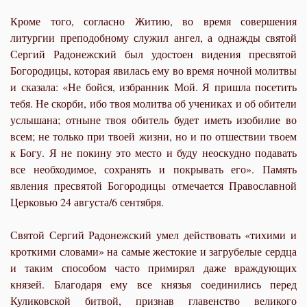
Кроме того, согласно Житию, во время совершения
литургии преподобному служил ангел, а однажды святой
Сергий Радонежский был удостоен видения пресвятой
Богородицы, которая явилась ему во время ночной молитвы
и сказала: «Не бойся, избранник Мой. Я пришла посетить
тебя. Не скорби, ибо твоя молитва об учениках и об обители
услышана; отныне твоя обитель будет иметь изобилие во
всем; не только при твоей жизни, но и по отшествии твоем
к Богу. Я не покину это место и буду неоскудно подавать
все необходимое, сохранять и покрывать его». Память
явления пресвятой Богородицы отмечается Православной
Церковью 24 августа/6 сентября.
Святой Сергий Радонежский умел действовать «тихими и
кроткими словами» на самые жестокие и загрубелые сердца
и таким способом часто примирял даже враждующих
князей. Благодаря ему все князья соединились перед
Куликовской битвой, признав главенство великого