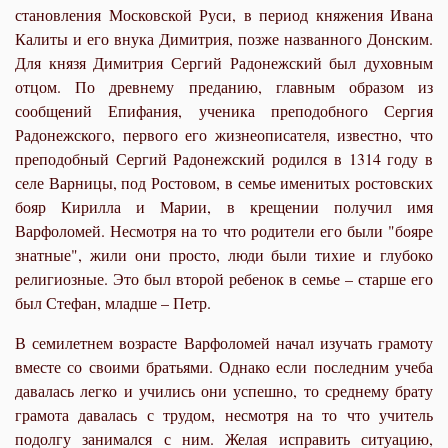
становления Московской Руси, в период княжения Ивана
Калиты и его внука Димитрия, позже названного Донским.
Для князя Димитрия Сергий Радонежский был духовным
отцом. По древнему преданию, главным образом из
сообщений Епифания, ученика преподобного Сергия
Радонежского, первого его жизнеописателя, известно, что
преподобный Сергий Радонежский родился в 1314 году в
селе Варницы, под Ростовом, в семье именитых ростовских
бояр Кирилла и Марии, в крещении получил имя
Варфоломей. Несмотря на то что родители его были "бояре
знатные", жили они просто, люди были тихие и глубоко
религиозные. Это был второй ребенок в семье – старше его
был Стефан, младше – Петр.
В семилетнем возрасте Варфоломей начал изучать грамоту
вместе со своими братьями. Однако если последним учеба
давалась легко и учились они успешно, то среднему брату
грамота давалась с трудом, несмотря на то что учитель
подолгу занимался с ним. Желая исправить ситуацию,