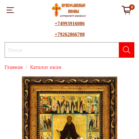
0
+74993916086
+79262866708
Главная
Каталог икон