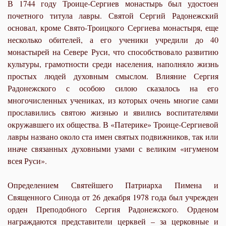
В 1744 году Троице-Сергиев монастырь был удостоен
почетного титула лавры. Святой Сергий Радонежский
основал, кроме Свято-Троицкого Сергиева монастыря, еще
несколько обителей, а его ученики учредили до 40
монастырей на Севере Руси, что способствовало развитию
культуры, грамотности среди населения, наполняло жизнь
простых людей духовным смыслом. Влияние Сергия
Радонежского с особою силою сказалось на его
многочисленных учениках, из которых очень многие сами
прославились святою жизнью и явились воспитателями
окружавшего их общества. В «Патерике» Троице-Сергиевой
лавры названо около ста имен святых подвижников, так или
иначе связанных духовными узами с великим «игуменом
всея Руси».
Определением Святейшего Патриарха Пимена и
Священного Синода от 26 декабря 1978 года был учрежден
орден Преподобного Сергия Радонежского. Орденом
награждаются представители церквей – за церковные и