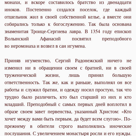
монахи, и вскоре составилось братство из двенадцати
иноков. Постепенно создался поселок, где каждый
отшельник жил в своей собственной келье, а вместе они
собирались только к богослужению. Так была основана
знаменитая Троице-Сергиева лавра. В 1354 году епископ
Волынский Афанасий посвятил преподобного
во
иеромонах
а и возвел в сан игумена.
Приняв игуменство, Сергий Радонежский ничего не
изменил ни в обращении своем с братией, ни в своей
труженической жизни, лишь принял большую
ответственность. Так же, как и раньше, выполнял он все
работы и служил братии, и одежду носил простую, так что
трудно было различить, кто был старший из них и кто
младший. Преподобный с самых первых дней воплотил в
образе своем завет первенства, указанный Христом: «Кто
хочет между вами быть первым, да будет всем слугою». По-
прежнему в обители строго выполнялись иноческие
послушания. С увеличением монастыря росли и его нужды.