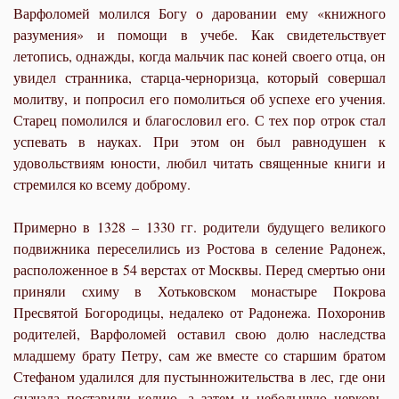
Варфоломей молился Богу о даровании ему «книжного
разумения» и помощи в учебе. Как свидетельствует
летопись, однажды, когда мальчик пас коней своего отца, он
увидел странника, старца-черноризца, который совершал
молитву, и попросил его помолиться об успехе его учения.
Старец помолился и благословил его. С тех пор отрок стал
успевать в науках. При этом он был равнодушен к
удовольствиям юности, любил читать священные книги и
стремился ко всему доброму.
Примерно в 1328 – 1330 гг. родители будущего великого
подвижника переселились из Ростова в селение Радонеж,
расположенное в 54 верстах от Москвы. Перед смертью они
приняли схиму в Хотьковском монастыре Покрова
Пресвятой Богородицы, недалеко от Радонежа. Похоронив
родителей, Варфоломей оставил свою долю наследства
младшему брату Петру, сам же вместе со старшим братом
Стефаном удалился для пустынножительства в лес, где они
сначала поставили келию, а затем и небольшую церковь,