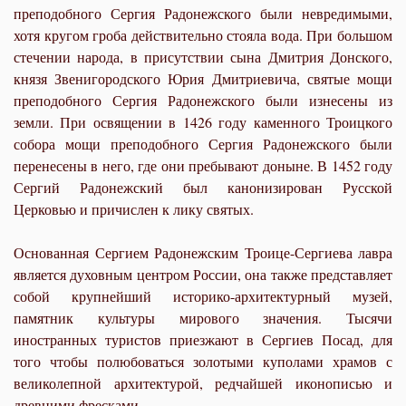
преподобного Сергия Радонежского были невредимыми,
хотя кругом гроба действительно стояла вода. При большом
стечении народа, в присутствии сына Дмитрия Донского,
князя Звенигородского Юрия Дмитриевича, святые мощи
преподобного Сергия Радонежского были изнесены из
земли. При освящении в 1426 году каменного Троицкого
собора мощи преподобного Сергия Радонежского были
перенесены в него, где они пребывают доныне. В 1452 году
Сергий Радонежский был
канон
изирован Русской
Церковью и причислен к лику святых.
Основанная Сергием Радонежским Троице-Сергиева лавра
является духовным центром России, она также представляет
собой крупнейший историко-архитектурный музей,
памятник культуры мирового значения. Тысячи
иностранных туристов приезжают в Сергиев Посад, для
того чтобы полюбоваться золотыми куполами храмов с
великолепной архитектурой, редчайшей иконописью и
древними фресками.