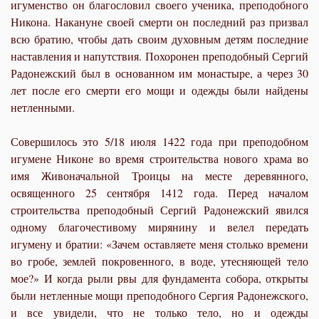
игуменство он благословил своего ученика, преподобного
Никона. Накануне своей смерти он последний раз призвал
всю братию, чтобы дать своим духовным детям последние
наставления и напутствия. Похоронен преподобный Сергий
Радонежский был в основанном им монастыре, а через 30
лет после его смерти его мощи и одежды были найдены
нетленными.
Совершилось это 5/18 июля 1422 года при преподобном
игумене Никоне во время строительства нового храма во
имя Живоначальной Троицы на месте деревянного,
освященного 25 сентября 1412 года. Перед началом
строительства преподобный Сергий Радонежский явился
одному благочестивому мирянину и велел передать
игумену и братии: «Зачем оставляете меня столько времени
во гробе, землей покровенного, в воде, утесняющей тело
мое?» И когда рыли рвы для фундамента собора, открыты
были нетленные мощи преподобного Сергия Радонежского,
и все увидели, что не только тело, но и одежды