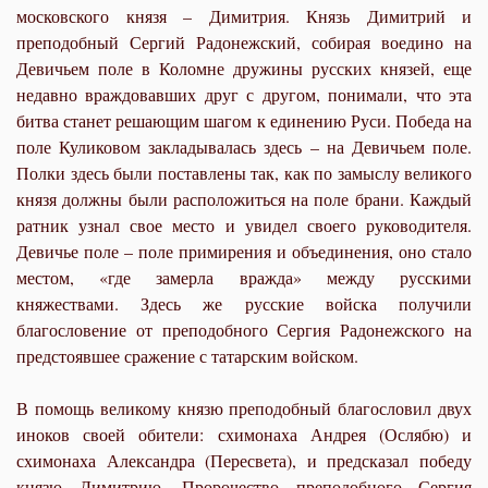
московского князя – Димитрия. Князь Димитрий и
преподобный Сергий Радонежский, собирая воедино на
Девичьем поле в Коломне дружины русских князей, еще
недавно враждовавших друг с другом, понимали, что эта
битва станет решающим шагом к единению Руси. Победа на
поле Куликовом закладывалась здесь – на Девичьем поле.
Полки здесь были поставлены так, как по замыслу великого
князя должны были расположиться на поле брани. Каждый
ратник узнал свое место и увидел своего руководителя.
Девичье поле – поле примирения и объединения, оно стало
местом, «где замерла вражда» между русскими
княжествами. Здесь же русские войска получили
благословение от преподобного Сергия Радонежского на
предстоявшее сражение с татарским войском.
В помощь великому князю преподобный благословил двух
иноков своей обители: схимонаха Андрея (Ослябю) и
схимонаха Александра (Пересвета), и предсказал победу
князю Димитрию. Пророчество преподобного Сергия