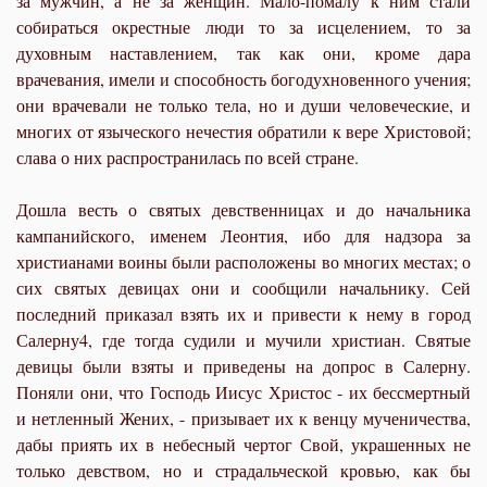
за мужчин, а не за женщин. Мало-помалу к ним стали
собираться окрестные люди то за исцелением, то за
духовным наставлением, так как они, кроме дара
врачевания, имели и способность богодухновенного учения;
они врачевали не только тела, но и души человеческие, и
многих от языческого нечестия обратили к вере Христовой;
слава о них распространилась по всей стране.
Дошла весть о святых девственницах и до начальника
кампанийского, именем Леонтия, ибо для надзора за
христианами воины были расположены во многих местах; о
сих святых девицах они и сообщили начальнику. Сей
последний приказал взять их и привести к нему в город
Салерну4, где тогда судили и мучили христиан. Святые
девицы были взяты и приведены на допрос в Салерну.
Поняли они, что Господь Иисус Христос - их бессмертный
и нетленный Жених, - призывает их к венцу мученичества,
дабы приять их в небесный чертог Свой, украшенных не
только девством, но и страдальческой кровью, как бы