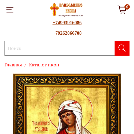
0
+74993916086
+79262866708
Главная
Каталог икон