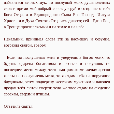
избавиться вечных мук, то послушай моих душеполезных
слов и прими мой добрый совет: уверуй в создавшего тебя
Бога Отца, и в Единородного Сына Его Господа Иисуса
Христа, и в Духа Святого:Отца исходящего; сей - Един Бог,
в Троице прославляемый и на земле и на небе!
Начальник, принимая слова эти за насмешку и безумие,
возразил святой, говоря:
- Если ты послушаешь меня и уверуешь в богов моих, то
будешь одарена богатством и честью и получишь не
последнее место между честными римскими женами; если
же ты не послушаешь меня, то я отдам тебя на поругание
блудникам, затем подвергну жестоким мучениям и наконец
предам тебя лютой смерти; тело же твое отдам на съедение
собакам, зверям и птицам.
Ответила святая: