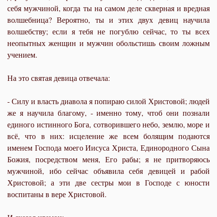
себя мужчиной, когда ты на самом деле скверная и вредная
волшебница? Вероятно, ты и этих двух девиц научила
волшебству; если я тебя не погублю сейчас, то ты всех
неопытных женщин и мужчин обольстишь своим ложным
учением.
На это святая девица отвечала:
- Силу и власть диавола я попираю силой Христовой; людей
же я научила благому, - именно тому, чтоб они познали
единого истинного Бога, сотворившего небо, землю, море и
всё, что в них: исцеление же всем болящим подаются
именем Господа моего Иисуса Христа, Единородного Сына
Божия, посредством меня, Его рабы; я не притворяюсь
мужчиной, ибо сейчас объявила себя девицей и рабой
Христовой; а эти две сестры мои в Господе с юности
воспитаны в вере Христовой.