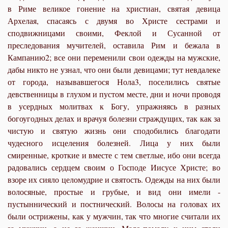
в Риме великое гонение на христиан, святая девица
Архелая, спасаясь с двумя во Христе сестрами и
сподвижницами своими, Феклой и Сусанной от
преследования мучителей, оставила Рим и бежала в
Кампанию2; все они переменили свои одежды на мужские,
дабы никто не узнал, что они были девицами; тут невдалеке
от города, называвшегося Нола3, поселились святые
девственницы в глухом и пустом месте, дни и ночи проводя
в усердных молитвах к Богу, упражняясь в разных
богоугодных делах и врачуя болезни страждущих, так как за
чистую и святую жизнь они сподобились благодати
чудесного исцеления болезней. Лица у них были
смиренные, кроткие и вместе с тем светлые, ибо они всегда
радовались сердцем своим о Господе Иисусе Христе; во
взоре их сияло целомудрие и святость. Одежды на них были
волосяные, простые и грубые, и вид они имели -
пустыннический и постнический. Волосы на головах их
были острижены, как у мужчин, так что многие считали их