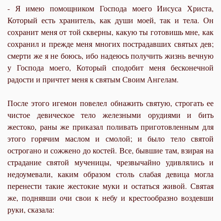
- Я имею помощником Господа моего Иисуса Христа,
Который есть хранитель, как души моей, так и тела. Он
сохранит меня от той скверны, какую ты готовишь мне, как
сохранил и прежде меня многих пострадавших святых дев;
смерти же я не боюсь, ибо надеюсь получить жизнь вечную
у Господа моего, Который сподобит меня бесконечной
радости и причтет меня к святым Своим Ангелам.
После этого игемон повелел обнажить святую, строгать ее
чистое девическое тело железными орудиями и бить
жестоко, раны же приказал поливать приготовленным для
этого горячим маслом и смолой; и было тело святой
острогано и сожжено до костей. Все, бывшие там, взирая на
страдание святой мученицы, чрезвычайно удивлялись и
недоумевали, каким образом столь слабая девица могла
перенести такие жестокие муки и остаться живой. Святая
же, поднявши очи свои к небу и крестообразно воздевши
руки, сказала: