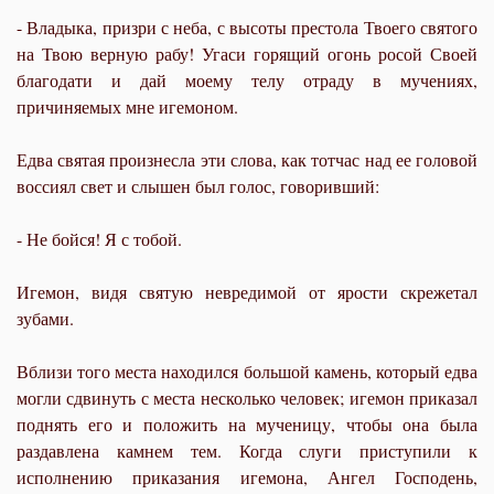
- Владыка, призри с неба, с высоты престола Твоего святого
на Твою верную рабу! Угаси горящий огонь росой Своей
благодати и дай моему телу отраду в мучениях,
причиняемых мне игемоном.
Едва святая произнесла эти слова, как тотчас над ее головой
воссиял свет и слышен был голос, говоривший:
- Не бойся! Я с тобой.
Игемон, видя святую невредимой от ярости скрежетал
зубами.
Вблизи того места находился большой камень, который едва
могли сдвинуть с места несколько человек; игемон приказал
поднять его и положить на мученицу, чтобы она была
раздавлена камнем тем. Когда слуги приступили к
исполнению приказания игемона, Ангел Господень,