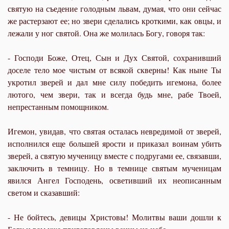
святую на съедение голодным львам, думая, что они сейчас
же растерзают ее; но звери сделались кроткими, как овцы, и
лежали у ног святой. Она же молилась Богу, говоря так:
- Господи Боже, Отец, Сын и Дух Святой, сохранивший
доселе тело мое чистым от всякой скверны! Как ныне Ты
укротил зверей и дал мне силу победить игемона, более
лютого, чем звери, так и всегда будь мне, рабе Твоей,
непрестанным помощником.
Игемон, увидав, что святая осталась невредимой от зверей,
исполнился еще большей ярости и приказал воинам убить
зверей, а святую мученицу вместе с подругами ее, связавши,
заключить в темницу. Но в темнице святым мученицам
явился Ангел Господень, осветивший их неописанным
светом и сказавший:
- Не бойтесь, девицы Христовы! Молитвы ваши дошли к