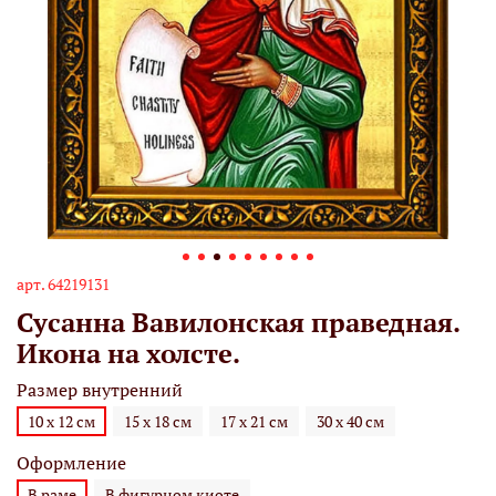
арт.
64219131
Сусанна Вавилонская праведная.
Икона на холсте.
Размер внутренний
10 х 12 см
15 х 18 см
17 х 21 см
30 х 40 см
Оформление
В раме
В фигурном киоте