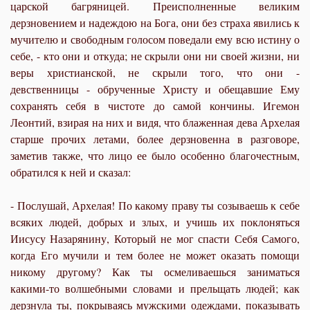
царской багряницей. Преисполненные великим
дерзновением и надеждою на Бога, они без страха явились к
мучителю и свободным голосом поведали ему всю истину о
себе, - кто они и откуда; не скрыли они ни своей жизни, ни
веры христианской, не скрыли того, что они -
девственницы - обрученные Христу и обещавшие Ему
сохранять себя в чистоте до самой кончины. Игемон
Леонтий, взирая на них и видя, что блаженная дева Архелая
старше прочих летами, более дерзновенна в разговоре,
заметив также, что лицо ее было особенно благочестным,
обратился к ней и сказал:
- Послушай, Архелая! По какому праву ты созываешь к себе
всяких людей, добрых и злых, и учишь их поклоняться
Иисусу Назарянину, Который не мог спасти Себя Самого,
когда Его мучили и тем более не может оказать помощи
никому другому? Как ты осмеливаешься заниматься
какими-то волшебными словами и прельщать людей; как
дерзнула ты, покрываясь мужскими одеждами, показывать