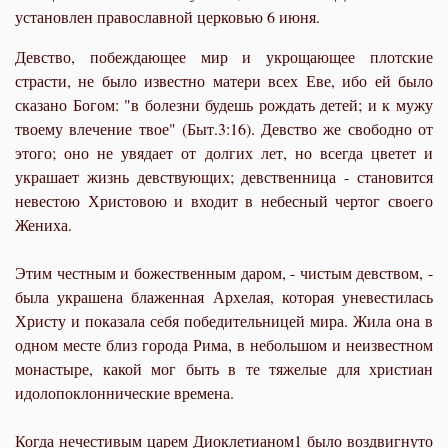
установлен православной церковью 6 июня.
Девство, побеждающее мир и укрощающее плотские
страсти, не было известно матери всех Еве, ибо ей было
сказано Богом: "в болезни будешь рождать детей; и к мужу
твоему влечение твое" (Быт.3:16). Девство же свободно от
этого; оно не увядает от долгих лет, но всегда цветет и
украшает жизнь девствующих; девственница - становится
невестою Христовою и входит в небесный чертог своего
Жениха.
Этим честным и божественным даром, - чистым девством, -
была украшена блаженная Архелая, которая уневестилась
Христу и показала себя победительницей мира. Жила она в
одном месте близ города Рима, в небольшом и неизвестном
монастыре, какой мог быть в те тяжелые для христиан
идолопоклоннические времена.
Когда нечестивым царем Диоклетианом1 было воздвигнуто