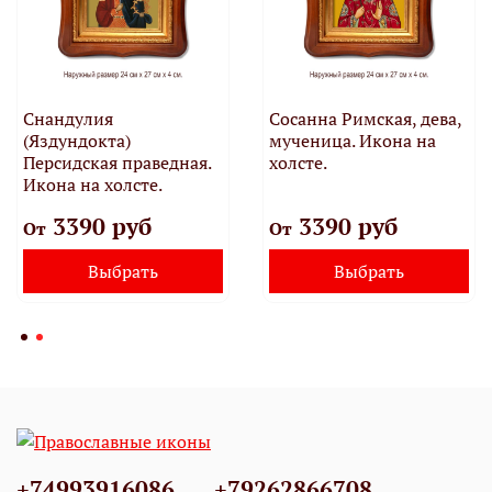
Снандулия
Сосанна Римская, дева,
(Яздундокта)
мученица. Икона на
Персидская праведная.
холсте.
Икона на холсте.
3390 руб
3390 руб
От
От
Выбрать
Выбрать
+74993916086
+79262866708