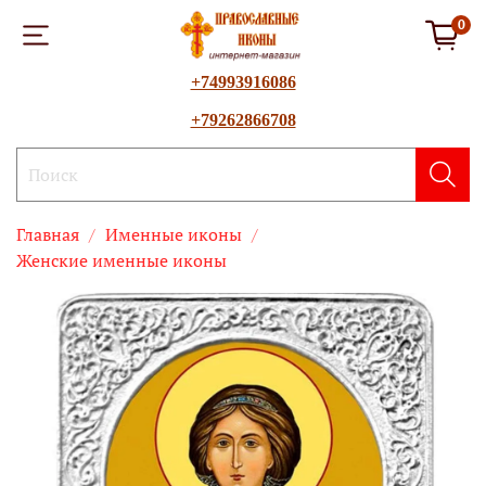
0
+74993916086
+79262866708
Главная
Именные иконы
Женские именные иконы