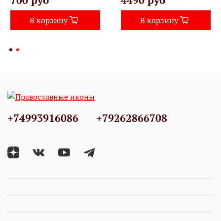
700 руб
4490 руб
В корзину
В корзину
+74993916086
+79262866708