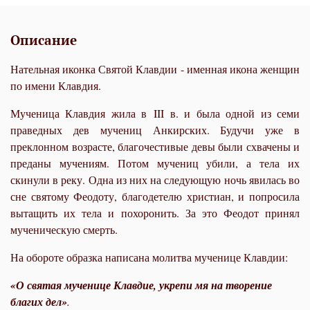
Описание
Нательная иконка Святой Клавдии - именная икона женщин
по имени Клавдия.
Мученица Клавдия жила в
III
в. и была одной из семи
праведных дев мучениц Анкирских. Будучи уже в
преклонном возрасте, благочестивые девы были схвачены и
преданы мучениям. Потом мучениц убили, а тела их
скинули в реку. Одна из них на следующую ночь явилась во
сне святому Феодоту, благодетелю христиан, и попросила
вытащить их тела и похоронить. За это Феодот принял
мученическую смерть.
На обороте образка написана молитва мученице Клавдии:
«О святая мученице Клавдие, укрепи мя на творение
благих дел»
.