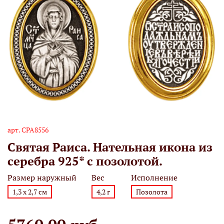
арт.
СРА8556
Святая Раиса. Нательная икона из
серебра 925* с позолотой.
Размер наружный
Вес
Исполнение
1,3 х 2,7 см
4,2 г
Позолота