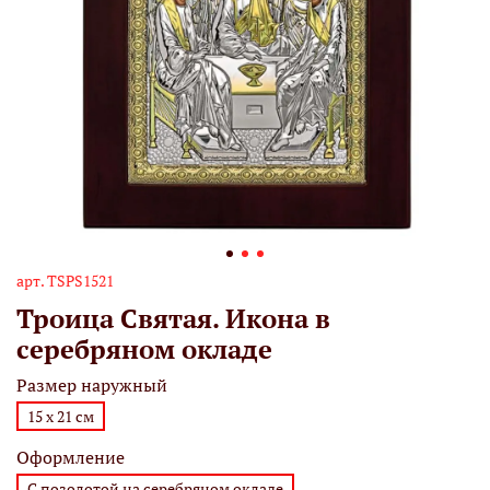
арт.
TSPS1521
Троица Святая. Икона в
серебряном окладе
Размер наружный
15 х 21 см
Оформление
С позолотой на серебряном окладе