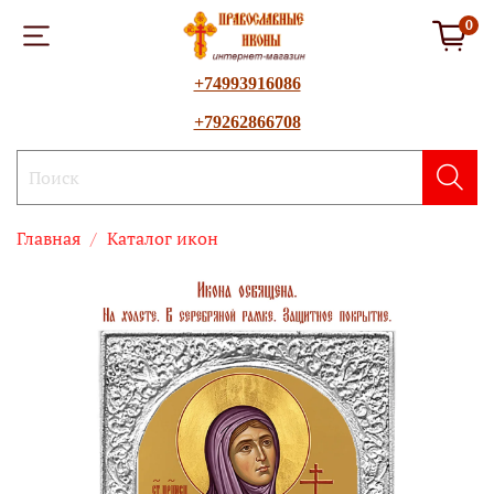
0
+74993916086
+79262866708
Главная
Каталог икон