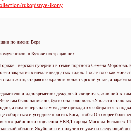
ollection/rukopisnye-ikony
нщин по имени Вера.
овомучеников, в Бутове пострадавших.
е Торж­ке Твер­ской гу­бер­нии в се­мье порт­но­го Се­ме­на Мо­ро­зо­ва.
его за­кры­тия в на­ча­ле два­дца­тых го­дов. По­сле то­го как мо­на­ст
та­ли жить, ста­ра­ясь со­хра­нять мо­на­стыр­ский устав, а за­ра­ба­ты­в
све­до­ми­тель и од­новре­мен­но де­жур­ный сви­де­тель, жив­ший в то
е­ре там бы­ло на­пи­са­но, буд­то она го­во­ри­ла: «У вла­сти ста­ло за­м
о­бод­но, а нам те­перь на са­мом де­ле при­хо­дит­ся со­би­рать­ся в под
а­ще со­би­рать­ся и усерд­нее про­сить Бо­га, чтобы Он ско­рее боль­ше
лов­ско­го рай­он­но­го от­де­ле­ния НКВД го­ро­да Моск­вы Бе­лы­шев 1
ков­ской об­ла­сти Яку­бо­ви­ча и по­лу­чил ее уже на сле­ду­ю­щий день