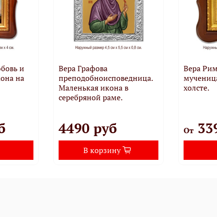
юбовь и
Вера Графова
Вера Рим
кона на
преподобноисповедница.
мученица
Маленькая икона в
холсте.
серебряной раме.
б
4490 руб
33
От
В корзину