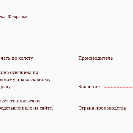
е­ка. Фев­раль».
чать по холсту
Производитель
кона освящена по
олному православному
бряду
Значение
гут отличаться от
редставленных на сайте.
Страна производства