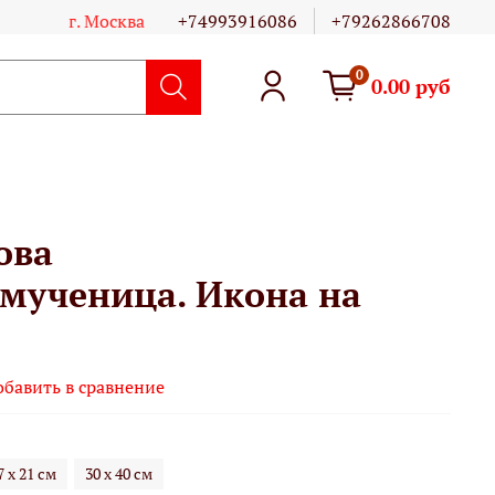
г. Москва
+74993916086
+79262866708
0
0.00 руб
ова
мученица. Икона на
обавить в сравнение
7 х 21 см
30 х 40 см