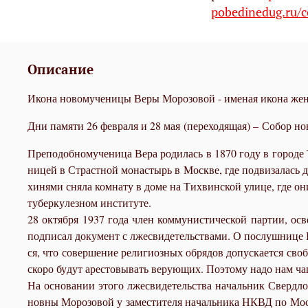
pobedinedug.ru/c
Описание
Икона новомученицы Веры Морозовой - именая икона же
Дни памяти 26 февраля и 28 мая (переходящая) – Собор н
Пре­по­доб­но­му­че­ни­ца Ве­ра ро­ди­лась в 1870 го­ду в го­ро­д
ни­цей в Страст­ной мо­на­стырь в Москве, где под­ви­за­лась до 
хи­ня­ми сня­ла ком­на­ту в до­ме на Тих­вин­ской ули­це, где они с
ту­бер­ку­лез­ном ин­сти­ту­те.
28 ок­тяб­ря 1937 го­да член ком­му­ни­сти­че­ской пар­тии, о
под­пи­сал до­ку­мент с лже­сви­де­тель­ства­ми. О по­слуш­ни­це В
ся, что со­вер­ше­ние ре­ли­ги­оз­ных об­ря­дов до­пус­ка­ет­ся св
ско­ро бу­дут аре­сто­вы­вать ве­ру­ю­щих. По­это­му на­до нам ч
На ос­но­ва­нии это­го лже­сви­де­тель­ства на­чаль­ник Сверд­
нов­ны Мо­ро­зо­вой у за­ме­сти­те­ля на­чаль­ни­ка НКВД по Мос­