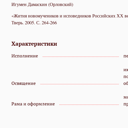
Игу­мен Да­мас­кин (Ор­лов­ский)
«Жи­тия но­во­му­че­ни­ков и ис­по­вед­ни­ков Рос­сий­ских ХХ в
Тверь. 2005. С. 264-266
Характеристики
Исполнение
пе
и
п
Освящение
о
мо
Рама и оформление
п