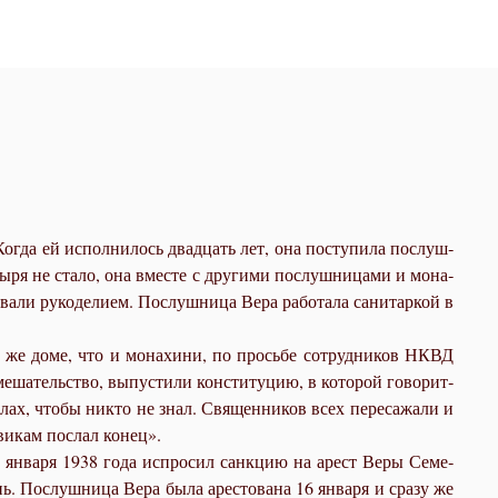
 Ко­гда ей ис­пол­ни­лось два­дцать лет, она по­сту­пи­ла по­слуш­
ы­ря не ста­ло, она вме­сте с дру­ги­ми по­слуш­ни­ца­ми и мо­на­
а­ли ру­ко­де­ли­ем. По­слуш­ни­ца Ве­ра ра­бо­та­ла са­ни­тар­кой в
м же до­ме, что и мо­на­хи­ни, по прось­бе со­труд­ни­ков НКВД
е­ша­тель­ство, вы­пу­сти­ли кон­сти­ту­цию, в ко­то­рой го­во­рит­
­ва­лах, чтобы ни­кто не знал. Свя­щен­ни­ков всех пе­ре­са­жа­ли и
­ви­кам по­слал ко­нец».
4 ян­ва­ря 1938 го­да ис­про­сил санк­цию на арест Ве­ры Се­ме­
. По­слуш­ни­ца Ве­ра бы­ла аре­сто­ва­на 16 ян­ва­ря и сра­зу же