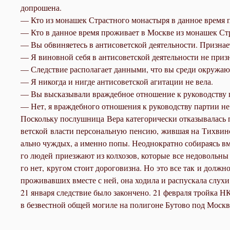
до­про­ше­на.
— Кто из мо­на­шек Страст­но­го мо­на­сты­ря в дан­ное вре­мя 
— Кто в дан­ное вре­мя про­жи­ва­ет в Москве из мо­на­шек Страс
— Вы об­ви­ня­е­тесь в ан­ти­со­вет­ской де­я­тель­но­сти. При­зна­
— Я ви­нов­ной се­бя в ан­ти­со­вет­ской де­я­тель­но­сти не при­
— След­ствие рас­по­ла­га­ет дан­ны­ми, что вы сре­ди окру­жа­ю­
— Я ни­ко­гда и ни­где ан­ти­со­вет­ской аги­та­ции не ве­ла.
— Вы вы­ска­зы­ва­ли враж­деб­ное от­но­ше­ние к ру­ко­вод­ству 
— Нет, я враж­деб­но­го от­но­ше­ния к ру­ко­вод­ству пар­тии не 
По­сколь­ку по­слуш­ни­ца Ве­ра ка­те­го­ри­че­ски от­ка­зы­ва­лас
вет­ской вла­сти пер­со­наль­ную пен­сию, жив­шая на Тих­вин­с
аль­но чуж­дых, а имен­но по­пы. Неод­но­крат­но со­би­ра­ясь вме
го лю­дей при­ез­жа­ют из кол­хо­зов, ко­то­рые все недо­воль­ны к
го нет, кру­гом сто­ит до­ро­го­виз­на. Но это все так и долж­
про­жи­вав­ших вме­сте с ней, она хо­ди­ла и рас­пус­ка­ла слу­хи
21 ян­ва­ря след­ствие бы­ло за­кон­че­но. 21 фев­ра­ля трой­ка НК
в без­вест­ной об­щей мо­ги­ле на по­ли­гоне Бу­то­во под Моск­