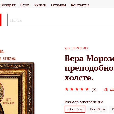
Возврат
Блог
Акции
Отзывы
Контакты
арт.
107926783
Вера Мороз
преподобно
холсте.
Д
(0)
Размер внутренний
10 х 12 см
15 х 18 см
1