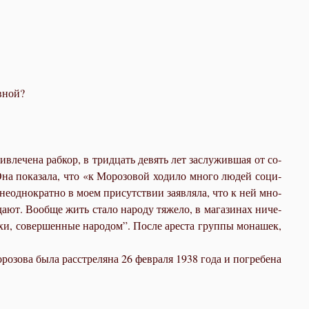
в­ной?
ри­вле­че­на раб­кор, в трид­цать де­вять лет за­слу­жив­шая от со­
 по­ка­за­ла, что «к Мо­ро­зо­вой хо­ди­ло мно­го лю­дей со­ци­
 неод­но­крат­но в мо­ем при­сут­ствии за­яв­ля­ла, что к ней мно­
а­ют. Во­об­ще жить ста­ло на­ро­ду тя­же­ло, в ма­га­зи­нах ни­че­
и, со­вер­шен­ные на­ро­дом”. По­сле аре­ста груп­пы мо­на­шек,
о­зо­ва бы­ла рас­стре­ля­на 26 фев­ра­ля 1938 го­да и по­гре­бе­на