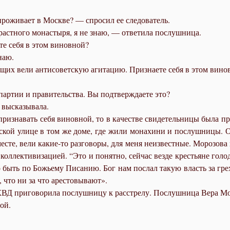
про­жи­ва­ет в Москве? — спро­сил ее сле­до­ва­тель.
т­но­го мо­на­сты­ря, я не знаю, — от­ве­ти­ла по­слуш­ни­ца.
е­те се­бя в этом ви­нов­ной?
знаю.
щих ве­ли ан­ти­со­вет­скую аги­та­цию. При­зна­е­те се­бя в этом ви­но
пар­тии и пра­ви­тель­ства. Вы под­твер­жда­е­те это?
вы­ска­зы­ва­ла.
ь при­зна­вать се­бя ви­нов­ной, то в ка­че­стве сви­де­тель­ни­цы бы­ла п
кой ули­це в том же до­ме, где жи­ли мо­на­хи­ни и по­слуш­ни­цы. Она
­сте, ве­ли ка­кие-то раз­го­во­ры, для ме­ня неиз­вест­ные. Мо­ро­зо­ва
ол­лек­ти­ви­за­ци­ей. “Это и по­нят­но, сей­час вез­де кре­стьяне го­ло­д
но быть по Бо­жье­му Пи­са­нию. Бог нам по­слал та­кую власть за гре­х
, что ни за что аре­сто­вы­ва­ют».
ВД при­го­во­ри­ла по­слуш­ни­цу к рас­стре­лу. По­слуш­ни­ца Ве­ра Мо­р
вой.