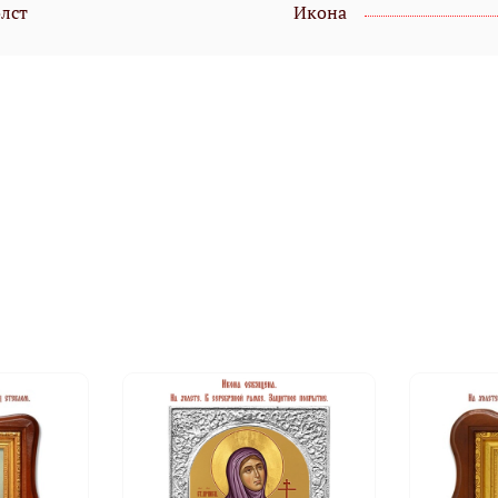
олст
Икона